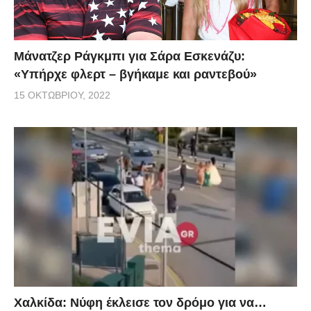
Μάνατζερ Ράγκμπι για Σάρα Εσκενάζυ:
«Υπήρχε φλερτ – βγήκαμε και ραντεβού»
15 ΟΚΤΩΒΡΊΟΥ, 2022
Χαλκίδα: Νύφη έκλεισε τον δρόμο για να…