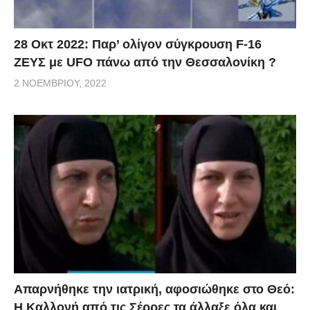
28 Οκτ 2022: Παρ’ ολίγον σύγκρουση F-16
ΖΕΥΣ με UFO πάνω από την Θεσσαλονίκη ?
2 ΝΟΕΜΒΡΊΟΥ, 2022
Απαρνήθηκε την ιατρική, αφοσιώθηκε στο Θεό:
Η Καλλονή από τις Σέρρες τα άλλαξε όλα και