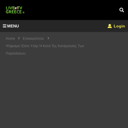
MENU
Login
Home
Επικαιρότητα
Ψήφισμα: Είστε Υπέρ Ή Κατά Της Κατάργησης Των
Παρελάσεων;