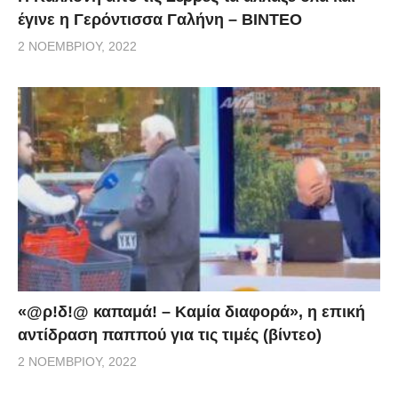
έγινε η Γερόντισσα Γαλήνη – ΒΙΝΤΕΟ
2 ΝΟΕΜΒΡΊΟΥ, 2022
«@ρ!δ!@ καπαμά! – Καμία διαφορά», η επική
αντίδραση παππού για τις τιμές (βίντεο)
2 ΝΟΕΜΒΡΊΟΥ, 2022