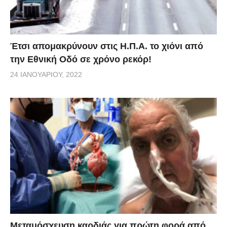
Έτσι απομακρύνουν στις Η.Π.Α. το χιόνι από
την Εθνική Οδό σε χρόνο ρεκόρ!
24 ΙΑΝΟΥΑΡΊΟΥ, 2022
Μεταμόσχευση καρδιάς για πρώτη φορά από