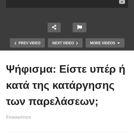
PREV VIDEO
NEXT VIDEO
MORE VIDEOS
Ψήφισμα: Είστε υπέρ ή
κατά της κατάργησης
Το Βίντεο που έγινε viral από την
των παρελάσεων;
πρώτη στιγμή και συγκίνησε το
Youtube: Αϊ Βασίλης μιλά στη
Επικαιρότητα
νοηματική με ένα μικρό κορίτσι