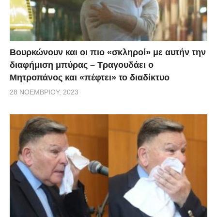
καταθέσει σχετική πρόταση. Επίσης στο βίντεο
παρουσιάζουμε τις απόψεις πολιτών ενόψει της
επετείου της 28ης Οκτωβρίου και των καθιερωμένων
παρελάσεων.
Βουρκώνουν και οι πιο «σκληροί» με αυτήν την
διαφήμιση μπύρας – Τραγουδάει ο
Μητροπάνος και «πέφτει» το διαδίκτυο
28 ΝΟΕΜΒΡΊΟΥ, 2023