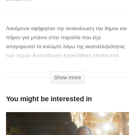
Λουόμενοι αψήφησαν την ανακοίνωση του δήμου και
πήγαν για μπάνιο στην παραλία που είχε
απαγορευτεί το κολύμπι λόγω της ακαταλληλότητας
των νερών Αναστάτωση προκλήθηκε έπειτα από
ανακοίνωση του Δήμου Κασσάνδρας για την
ακαταλληλότητα των νερών συγκεκριμένης παραλίας
Show more
της Χανιώτης, στο πρώτο «πόδι» της Χαλκιδικής.
Στην ανακοίνωση του Δήμου τονίζεται ότι η θαλάσσια
You might be interested in
περιοχή της Παπαδιάς στη Χανιώτη δεν είναι
κατάλληλη για κολύμπι. Παρόλα αυτά κανένας δεν
έχει ενημερώσει τους λουόμενους στην περιοχή.