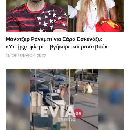
Μάνατζερ Ράγκμπι για Σάρα Εσκενάζυ:
«Υπήρχε φλερτ – βγήκαμε και ραντεβού»
15 ΟΚΤΩΒΡΊΟΥ, 2022