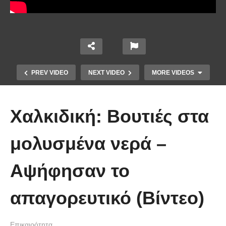
PREV VIDEO
NEXT VIDEO
MORE VIDEOS
Χαλκιδική: Βουτιές στα
μολυσμένα νερά –
Το Βίντεο που έγινε viral από την
Αψήφησαν το
πρώτη στιγμή και συγκίνησε το
Youtube: Αϊ Βασίλης μιλά στη
απαγορευτικό (Βίντεο)
νοηματική με ένα μικρό κορίτσι
Επικαιρότητα