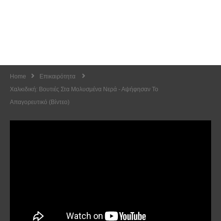
Home
Επικαιρότητα
Χαλκιδική: Βουτιές Στα Μολυσμένα Νερά - Αψήφησαν Το
Απαγορευτικό (Βίντεο)