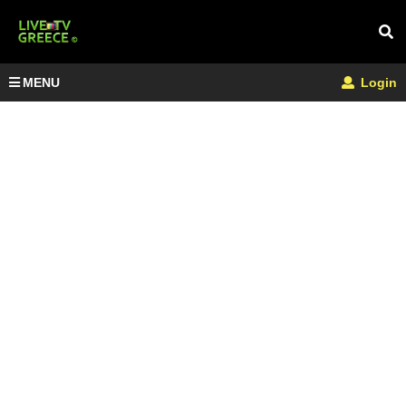
MENU
Login