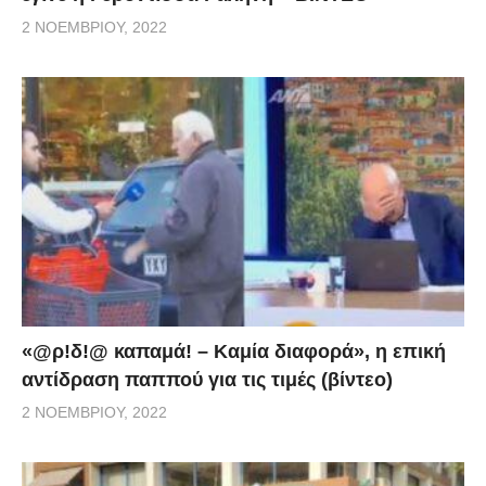
2 ΝΟΕΜΒΡΊΟΥ, 2022
«@ρ!δ!@ καπαμά! – Καμία διαφορά», η επική
αντίδραση παππού για τις τιμές (βίντεο)
2 ΝΟΕΜΒΡΊΟΥ, 2022