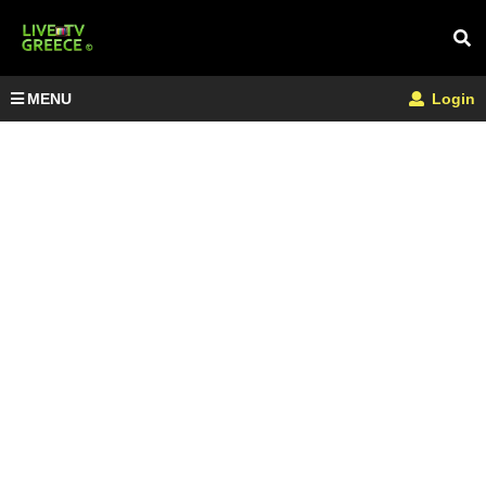
MENU
Login