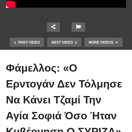
PREV VIDEO
NEXT VIDEO
MORE VIDEOS
Φάμελλος: «Ο
Ερντογάν Δεν Τόλμησε
Το Βίντεο που έγινε viral από την
Να Κάνει Τζαμί Την
πρώτη στιγμή και συγκίνησε το
Youtube: Αϊ Βασίλης μιλά στη
Αγία Σοφιά Όσο Ήταν
νοηματική με ένα μικρό κορίτσι
Κυβέρνηση Ο ΣΥΡΙΖΑ»