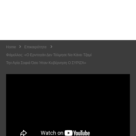
Home
Επικαιρότητα
Φάμελλος: «Ο Ερντογάν Δεν Τόλμησε Να Κάνει Τζαμί
Την Αγία Σοφιά Όσο Ήταν Κυβέρνηση Ο ΣΥΡΙΖΑ»