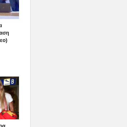
α
ραση
τεο)
άρα