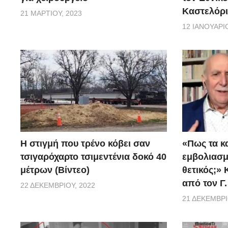
Καστελόρι
21 ΜΑΡΤΊΟΥ, 2023
12 ΙΑΝΟΥΑΡΊΟ
H στιγμή που τρένο κόβει σαν
«Πως τα κ
τσιγαρόχαρτο τσιμεντένια δοκό 40
εμβoλιασμέ
μέτρων (Βίντεο)
θετικός;»
από τον Γ
22 ΔΕΚΕΜΒΡΊΟΥ, 2022
21 ΔΕΚΕΜΒΡΊ