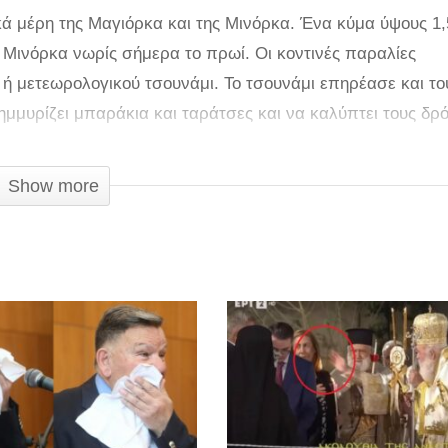
κά μέρη της Μαγιόρκα και της Μινόρκα. Ένα κύμα ύψους 1,
ς Μινόρκα νωρίς σήμερα το πρωί. Οι κοντινές παραλίες
 ή μετεωρολογικού τσουνάμι. Το τσουνάμι επηρέασε και το
μμυρίζει μπαράκια και ταράτσες και να καλύπτει τους δρ
Show more
ιστιοπλοϊκού σκάφους που χρησιμοποιούνταν από το Συμβο
ς ναύτες που το επέστρεψαν πίσω στο λιμάνι, αφού το είχ
α αναφορά για τραυματισμούς, καθώς το μεγαλύτερο κομμ