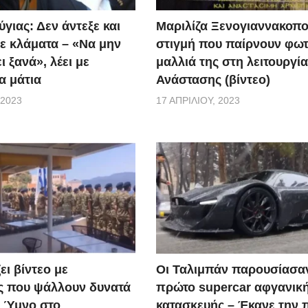
γιας: Δεν άντεξε και
Μαριλίζα Ξενογιαννακοπο
ε κλάματα – «Να μην
στιγμή που παίρνουν φωτ
ι ξανά», λέει με
μαλλιά της στη λειτουργία
α μάτια
Ανάστασης (βίντεο)
 2023
17 ΑΠΡΙΛΊΟΥ, 2023
ει βίντεο με
Οι Ταλιμπάν παρουσίασα
ς που ψάλλουν δυνατά
πρώτο supercar αφγανικ
ό Ύμνο στο
κατασκευής – Έκανε την