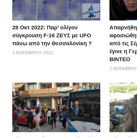
28 Οκτ 2022: Παρ’ ολίγον
Απαρνήθηκ
σύγκρουση F-16 ΖΕΥΣ με UFO
αφοσιώθηκ
πάνω από την Θεσσαλονίκη ?
από τις Σέ
έγινε η Γ
2 ΝΟΕΜΒΡΊΟΥ, 2022
ΒΙΝΤΕΟ
2 ΝΟΕΜΒΡΊΟΥ