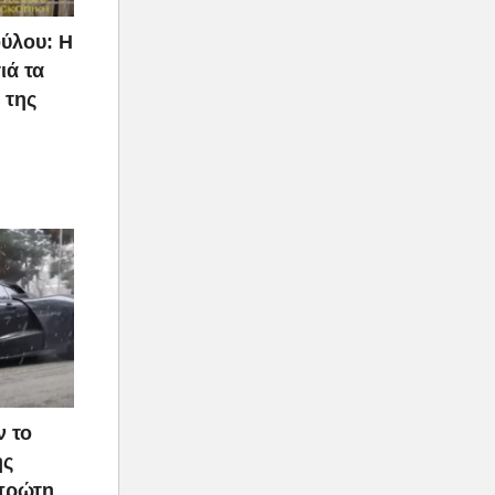
ύλου: Η
ιά τα
 της
ν το
ής
 πρώτη