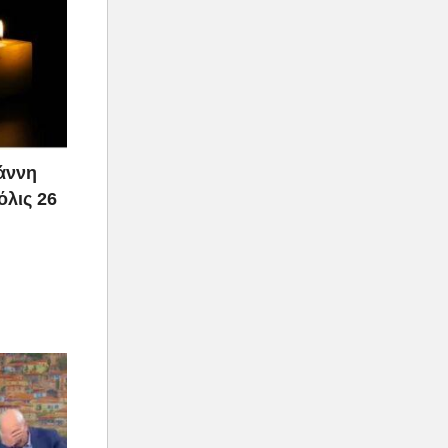
ιάννη
όλις 26