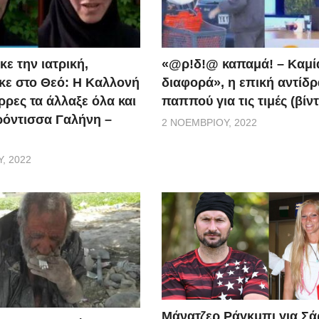
ε την ιατρική,
«@ρ!δ!@ καπαμά! – Καμί
ε στο Θεό: Η Καλλονή
διαφορά», η επική αντίδ
ρρες τα άλλαξε όλα και
παππού για τις τιμές (βίν
ερόντισσα Γαλήνη –
2 ΝΟΕΜΒΡΊΟΥ, 2022
, 2022
Μάνατζερ Ράγκμπι για Σ