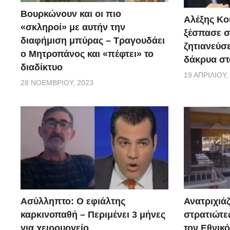
Βουρκώνουν και οι πιο
Αλέξης Κού
«σκληροί» με αυτήν την
ξέσπασε σ
διαφήμιση μπύρας – Τραγουδάει
ζητιανεύσε
ο Μητροπάνος και «πέφτει» το
δάκρυα στ
διαδίκτυο
19 ΑΠΡΙΛΊΟΥ,
28 ΝΟΕΜΒΡΊΟΥ, 2023
Ασύλληπτο: Ο εφιάλτης
Ανατριχιάζ
καρκινοπαθή – Περιμένει 3 μήνες
στρατιώτε
για χειρουργείο
τον Εθνικ