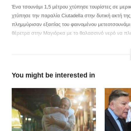
Ένα τσουνάμι 1,5 μέτρου χτύπησε τουρίστες σε μερι
χτύπησε την παραλία Ciutadella στην δυτική ακτή τη
πλημμύρισαν εξαιτίας του φαινομένου μετεοτσουνάμι
θέρετρα στην Μαγιόρκα με το θαλασσινό νερό να πλη
που ήταν κοντά στην παραλία.
Το ισχυρό ρεύμα έσπασε τα σχοινιά ενός ιστορικού 
Μαγιόρκα, το οποίο έπρεπε να διασωθεί από κάποιου
You might be interested in
παρασύρει το ρεύμα στην θάλασσα. Δεν υπήρξε καμί
παραλιών ήταν άδειο.
[
dailymail
]