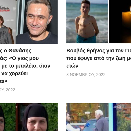
ς ο Θανάσης
Βουβός θρήνος για τον Γ
ς: «Ο γιος μου
που έφυγε από την ζωή μ
 με το μπαλέτο, όταν
ετών
 να χορεύει
3 ΝΟΕΜΒΡΊΟΥ, 2022
αι»
Υ, 2022