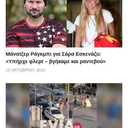
Μάνατζερ Ράγκμπι για Σάρα Εσκενάζυ:
«Υπήρχε φλερτ – βγήκαμε και ραντεβού»
15 ΟΚΤΩΒΡΊΟΥ, 2022