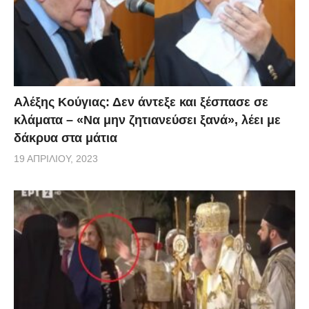
αυτοκίνητο αναποδογύρισε, με αποτέλεσμα τον
τραυματισμό του Ελβετού “Bachelor” στο χέρι.
Αλέξης Κούγιας: Δεν άντεξε και ξέσπασε σε
κλάματα – «Να μην ζητιανεύσει ξανά», λέει με
δάκρυα στα μάτια
19 ΑΠΡΙΛΊΟΥ, 2023