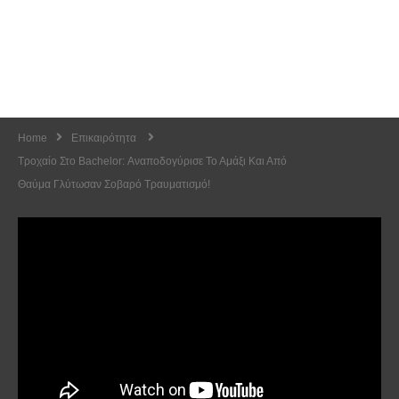
Home
Επικαιρότητα
Τροχαίο Στο Bachelor: Αναποδογύρισε Το Αμάξι Και Από
Θαύμα Γλύτωσαν Σοβαρό Τραυματισμό!