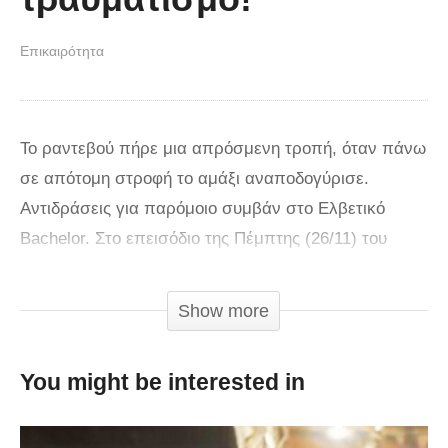
Επικαιρότητα
Το ραντεβού πήρε μια απρόσμενη τροπή, όταν πάνω
σε απότομη στροφή το αμάξι αναποδογύρισε.
Αντιδράσεις για παρόμοιο συμβάν στο Ελβετικό
Bachelor. Στο επεισόδιο της Πέμπτης (26/11) του
“Bachelor” ο Παναγιώτης προσκάλεσε την Αντζελίνα
σε προσωπικό ραντεβού, με σκοπό να πάνε μια
Show more
εκδρομή στα Καλάβρυτα και εκεί να
πραγματοποιήσουν μια διαδρομή με buggy αμαξάκι
You might be interested in
Καθώς ο Παναγιώτης οδηγούσε το buggy όχημα
ανάμεσα στα βουνά, σε μια απότομη στροφή, σε