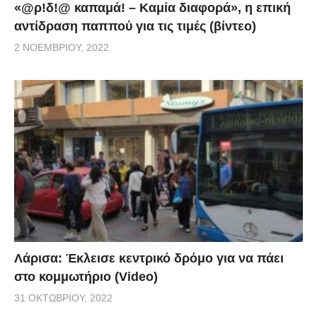
«@ρ!δ!@ καπαμά! – Καμία διαφορά», η επική
αντίδραση παππού για τις τιμές (βίντεο)
2 ΝΟΕΜΒΡΊΟΥ, 2022
Λάρισα: Έκλεισε κεντρικό δρόμο για να πάει
στο κομμωτήριο (Video)
31 ΟΚΤΩΒΡΊΟΥ, 2022