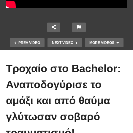
PREV VIDEO
NEXT VIDEO
MORE VIDEOS
Τροχαίο στο Bachelor:
Αναποδογύρισε το
Το Βίντεο που έγινε viral από την
αμάξι και από θαύμα
πρώτη στιγμή και συγκίνησε το
Youtube: Αϊ Βασίλης μιλά στη
γλύτωσαν σοβαρό
νοηματική με ένα μικρό κορίτσι
τραυματισμό!