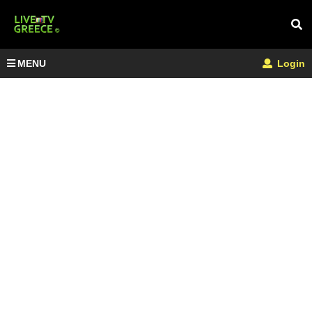
MENU
Login