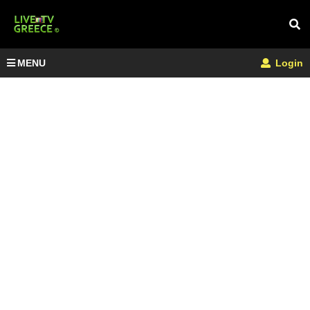
MENU
Login