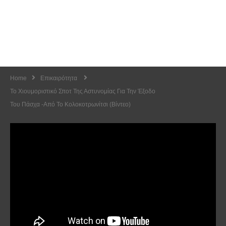
Home
Επικαιρότητα
Το Χιουμοριστικό Σποτ Της Αστυνομίας Για Την Έξοδο
Του Πάσχα -Από Το Κολοκοτρωνίτσι (Βίντεο)