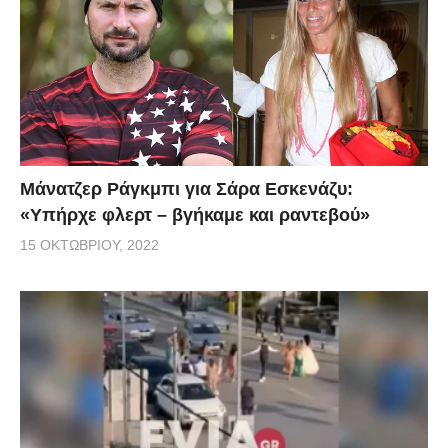
Μάνατζερ Ράγκμπι για Σάρα Εσκενάζυ:
«Υπήρχε φλερτ – βγήκαμε και ραντεβού»
15 ΟΚΤΩΒΡΊΟΥ, 2022