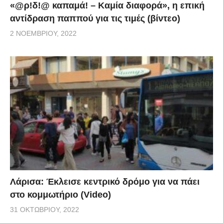
«@ρ!δ!@ καπαμά! – Καμία διαφορά», η επική
αντίδραση παππού για τις τιμές (βίντεο)
2 ΝΟΕΜΒΡΊΟΥ, 2022
Λάρισα: Έκλεισε κεντρικό δρόμο για να πάει
στο κομμωτήριο (Video)
31 ΟΚΤΩΒΡΊΟΥ, 2022