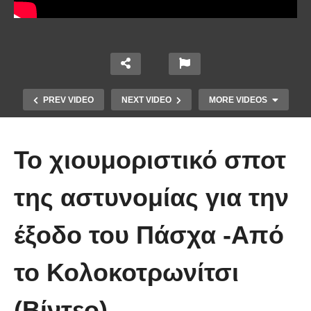
PREV VIDEO
NEXT VIDEO
MORE VIDEOS
Το χιουμοριστικό σποτ
της αστυνομίας για την
Το Βίντεο που έγινε viral από την
έξοδο του Πάσχα -Από
πρώτη στιγμή και συγκίνησε το
Youtube: Αϊ Βασίλης μιλά στη
το Κολοκοτρωνίτσι
νοηματική με ένα μικρό κορίτσι
(Βίντεο)