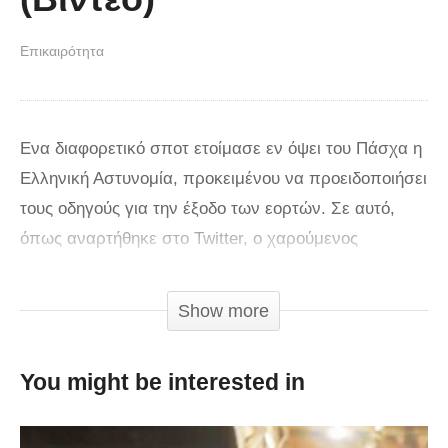
Επικαιρότητα
Ενα διαφορετικό σποτ ετοίμασε εν όψει του Πάσχα η
Ελληνική Αστυνομία, προκειμένου να προειδοποιήσει
τους οδηγούς για την έξοδο των εορτών. Σε αυτό,
όπως αναρτήθηκε στο Twitter, ο χαρούμενος
αστυνομικός φαίνεται να γεμίζει τα αγροτικά οχήματα
στην πλατεία ενός χωριού με κλήσεις. Οταν ο
Show more
διοικητής βλέπει τις κλήσεις της Τροχαίας,
συνειδητοποιεί πως το όργανο της τάξης της έχει
You might be interested in
γεμίσει με… φατσούλες. «Φατσούλες Αναστάσ’;
Φατσούλες;» του λέει με τη χαρακτηριστική προφορά