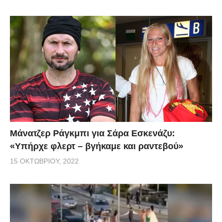
Μάνατζερ Ράγκμπι για Σάρα Εσκενάζυ:
«Υπήρχε φλερτ – βγήκαμε και ραντεβού»
15 ΟΚΤΩΒΡΊΟΥ, 2022