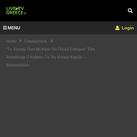
MENU
Login
Home
Επικαιρότητα
“Τις Ένοιαζε Ποια Θα Κάνει Πιο Πολλά Εισιτήρια”: Όσα
Αποκάλυψε Ο Καζάκος Για Την Κόντρα Καρέζη –
Βουγιουκλάκη