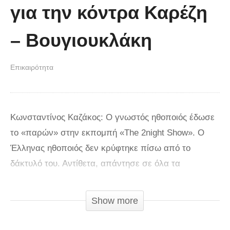
για την κόντρα Καρέζη
– Βουγιουκλάκη
Επικαιρότητα
Κωνσταντίνος Καζάκος: Ο γνωστός ηθοποιός έδωσε
το «παρών» στην εκπομπή «The 2night Show». Ο
Έλληνας ηθοποιός δεν κρύφτηκε πίσω από το
δάκτυλό του. Αντίθετα, απάντησε σε όλα τα
ερωτήματα, που του έθεσε ο γνωστός παρουσιαστής,
Γρηγόρης Αρναούτογλου. Αναλυτικότερα, σε όσα
Show more
αναφέρθηκε: Κωνσταντίνος Καζάκος: Οι απαντήσεις
του στα κύρια ερωτήματα του Γρηγόρη Για τους