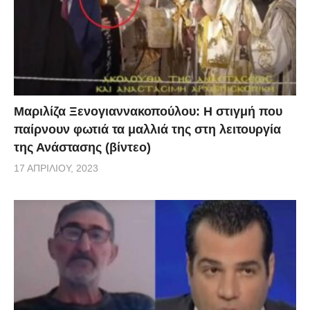
Βίντεο από την παρουσία του στην εκπομπή του
«ΑΝΤ1», «The 2night Show»
enimerotiko
Μαριλίζα Ξενογιαννακοπούλου: Η στιγμή που
παίρνουν φωτιά τα μαλλιά της στη λειτουργία
της Ανάστασης (βίντεο)
17 ΑΠΡΙΛΊΟΥ, 2023