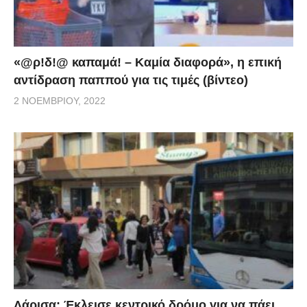
«@ρ!δ!@ καπαμά! – Καμία διαφορά», η επική
αντίδραση παππού για τις τιμές (βίντεο)
2 ΝΟΕΜΒΡΊΟΥ, 2022
Λάρισα: Έκλεισε κεντρικό δρόμο για να πάει