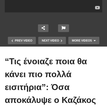
PREV VIDEO
NEXT VIDEO
MORE VIDEOS
“Τις ένοιαζε ποια θα
κάνει πιο πολλά
Το Βίντεο που έγινε viral από την
εισιτήρια”: Όσα
πρώτη στιγμή και συγκίνησε το
Youtube: Αϊ Βασίλης μιλά στη
αποκάλυψε ο Καζάκος
νοηματική με ένα μικρό κορίτσι