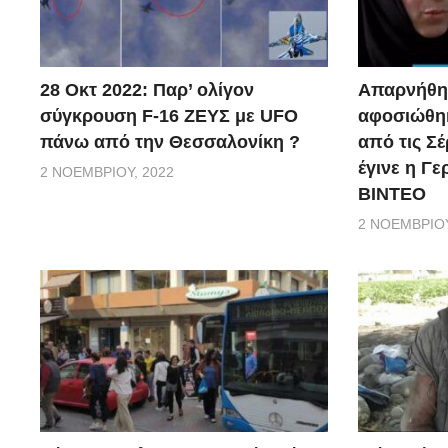
28 Οκτ 2022: Παρ’ ολίγον
Απαρνήθηκ
σύγκρουση F-16 ΖΕΥΣ με UFO
αφοσιώθηκ
πάνω από την Θεσσαλονίκη ?
από τις Σέ
έγινε η Γ
2 ΝΟΕΜΒΡΊΟΥ, 2022
ΒΙΝΤΕΟ
2 ΝΟΕΜΒΡΊΟΥ