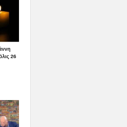
ιάννη
όλις 26