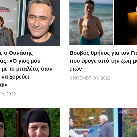
ς ο Θανάσης
Βουβός θρήνος για τον Γ
ς: «Ο γιος μου
που έφυγε από την ζωή μ
 με το μπαλέτο, όταν
ετών
 να χορεύει
3 ΝΟΕΜΒΡΊΟΥ, 2022
αι»
Υ, 2022