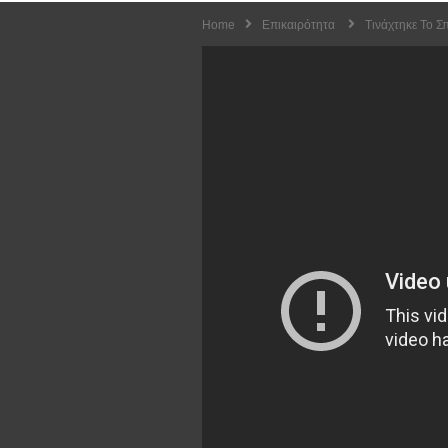
Home
Επικαιρότητα
Τινάχτηκε Το Σ