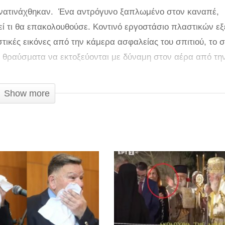
ανατινάχθηκαν. Ένα αντρόγυνο ξαπλωμένο στον καναπέ,
ί τι θα επακολουθούσε. Κοντινό εργοστάσιο πλαστικών ε
στικές εικόνες από την κάμερα ασφαλείας του σπιτιού, το 
α θραύσματα να εκτοξεύονται με δύναμη στον αέρα από τη
αρχές έκαναν λόγο για τουλάχιστον 21 νεκρούς και 60 τρα
Show more