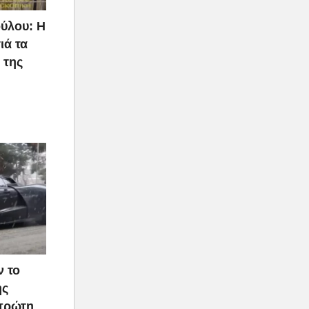
ύλου: Η
ιά τα
 της
ν το
ής
 πρώτη