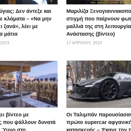
γιας: Δεν άντεξε και
Μαριλίζα Ξενογιαννακοπο
ε κλάματα – «Να μην
στιγμή που παίρνουν φωτ
ι ξανά», λέει με
μαλλιά της στη λειτουργία
α μάτια
Ανάστασης (βίντεο)
 2023
17 ΑΠΡΙΛΊΟΥ, 2023
ει βίντεο με
Οι Ταλιμπάν παρουσίασα
ς που ψάλλουν δυνατά
πρώτο supercar αφγανικ
ό Ύμνο στο
κατασκευής – Έκανε την