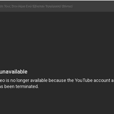
πίτι Τους Στον Αέρα Ενώ Έβλεπαν Τηλεόραση! (Βίντεο)