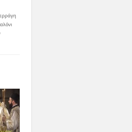
ξερράγη
σαλόνι
ν
υματίες