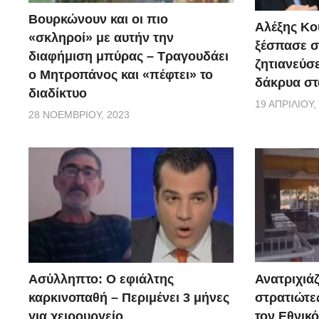
Βουρκώνουν και οι πιο
Αλέξης Κού
«σκληροί» με αυτήν την
ξέσπασε σ
διαφήμιση μπύρας – Τραγουδάει
ζητιανεύσε
ο Μητροπάνος και «πέφτει» το
δάκρυα στ
διαδίκτυο
19 ΑΠΡΙΛΊΟΥ,
28 ΝΟΕΜΒΡΊΟΥ, 2023
Ασύλληπτο: Ο εφιάλτης
Ανατριχιάζ
καρκινοπαθή – Περιμένει 3 μήνες
στρατιώτε
για χειρουργείο
τον Εθνικ