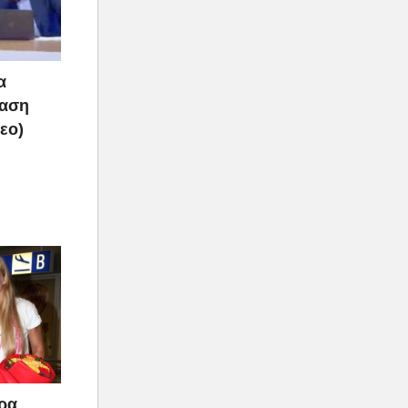
α
ραση
τεο)
άρα