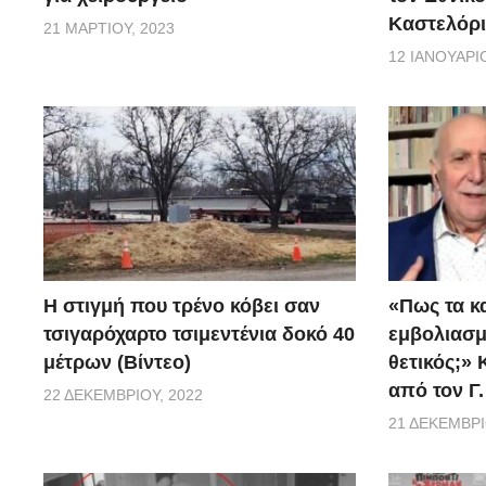
Καστελόρι
21 ΜΑΡΤΊΟΥ, 2023
12 ΙΑΝΟΥΑΡΊΟ
H στιγμή που τρένο κόβει σαν
«Πως τα κ
τσιγαρόχαρτο τσιμεντένια δοκό 40
εμβoλιασμέ
μέτρων (Βίντεο)
θετικός;»
από τον Γ
22 ΔΕΚΕΜΒΡΊΟΥ, 2022
21 ΔΕΚΕΜΒΡΊ