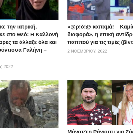
ε την ιατρική,
«@ρ!δ!@ καπαμά! – Καμί
ε στο Θεό: Η Καλλονή
διαφορά», η επική αντίδ
ρρες τα άλλαξε όλα και
παππού για τις τιμές (βίν
ερόντισσα Γαλήνη –
2 ΝΟΕΜΒΡΊΟΥ, 2022
, 2022
Μάνατζερ Ράγκμπι για Σ