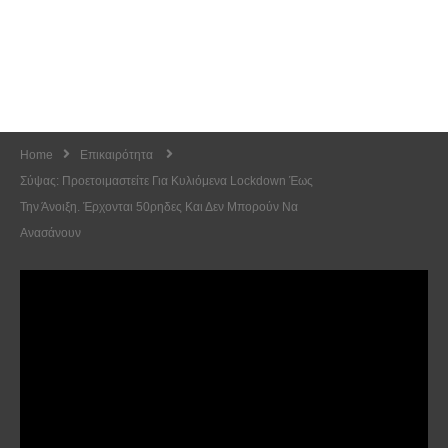
Home
Επικαιρότητα
Σύψας: Προετοιμαστείτε Για Κυλιόμενα Lockdown Έως
Την Άνοιξη. Έρχονται 50ρηδες Και Δεν Μπορούν Να
Ανασάνουν