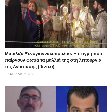
κυλιόμενα lockdwon έως την άνοιξη. Σύμφωνα με τον
καθηγητή, όταν σταματήσει η τεράστια πίεση στο
σύστημα υγείας και υπάρχει διαθεσιμότητα σε απλές
κλίνες αλλά και σε ΜΕΘ, μόνο τότε μπορούμε να
σκεφτούμε να ελαττώσουμε τα μέτρα.
Μαριλίζα Ξενογιαννακοπούλου: Η στιγμή που
παίρνουν φωτιά τα μαλλιά της στη λειτουργία
της Ανάστασης (βίντεο)
17 ΑΠΡΙΛΊΟΥ, 2023