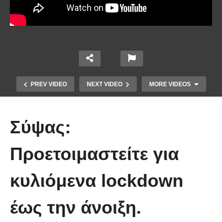
PREV VIDEO
NEXT VIDEO
MORE VIDEOS
Σύψας:
Προετοιμαστείτε για
Το Βίντεο που έγινε viral από την
κυλιόμενα lockdown
πρώτη στιγμή και συγκίνησε το
Youtube: Αϊ Βασίλης μιλά στη
έως την άνοιξη.
νοηματική με ένα μικρό κορίτσι