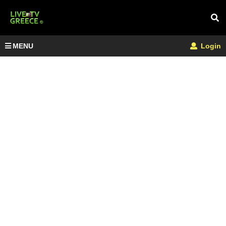
MENU
Login