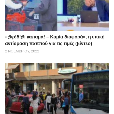
«@ρ!δ!@ καπαμά! – Καμία διαφορά», η επική
αντίδραση παππού για τις τιμές (βίντεο)
2 ΝΟΕΜΒΡΊΟΥ, 2022