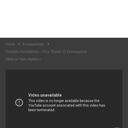
Home
Επικαιρότητα
Σωτήρης Καλυβάτσης: «Πως Έχασα 10 Εκατομμύρια
Μέσα Σε Τρεις Ημέρες»