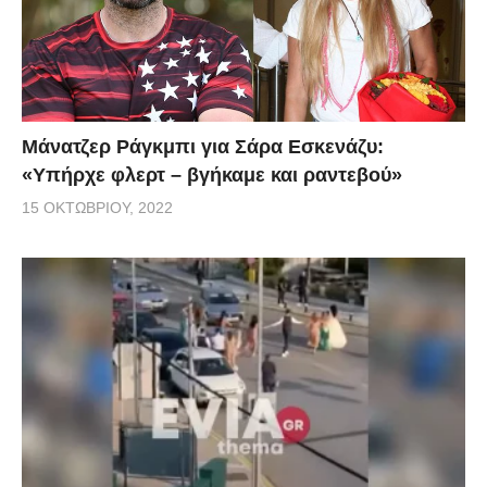
Μάνατζερ Ράγκμπι για Σάρα Εσκενάζυ:
«Υπήρχε φλερτ – βγήκαμε και ραντεβού»
15 ΟΚΤΩΒΡΊΟΥ, 2022