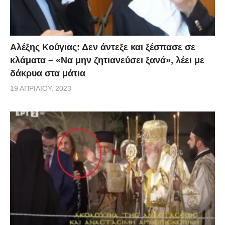
σε έναν άλλον κολλητό, σε τρεις μέρες τελειώσανε
και ησύχασα».
Αλέξης Κούγιας: Δεν άντεξε και ξέσπασε σε
κλάματα – «Να μην ζητιανεύσει ξανά», λέει με
δάκρυα στα μάτια
19 ΑΠΡΙΛΊΟΥ, 2023