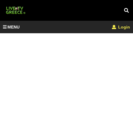
MENU
Login