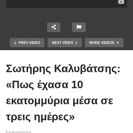
PREV VIDEO
NEXT VIDEO
MORE VIDEOS
Σωτήρης Καλυβάτσης:
«Πως έχασα 10
Το Βίντεο που έγινε viral από την
εκατομμύρια μέσα σε
πρώτη στιγμή και συγκίνησε το
Youtube: Αϊ Βασίλης μιλά στη
τρεις ημέρες»
νοηματική με ένα μικρό κορίτσι
Επικαιρότητα