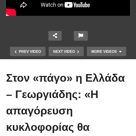
PREV VIDEO
NEXT VIDEO
MORE VIDEOS
Στον «πάγο» η Ελλάδα
– Γεωργιάδης: «Η
Το Βίντεο που έγινε viral από την
απαγόρευση
πρώτη στιγμή και συγκίνησε το
Youtube: Αϊ Βασίλης μιλά στη
κυκλοφορίας θα
νοηματική με ένα μικρό κορίτσι