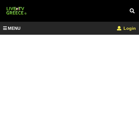
MENU
Login