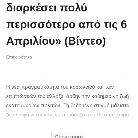
διαρκέσει πολύ
περισσότερο από τις 6
Απριλίου» (Βίντεο)
Επικαιρότητα
Η νέα πραγματικότητα του κορωνοϊού και των
επιπτώσεών του αλλάζει άρδην την καθημερινή ζωή
εκατομμυρίων πολιτών. Τη δεδομένη στιγμή μάλιστα
δεν διαφαίνεται κανένα αισιόδοξο σημάδι ότι η χώρα
θα αρχίσει να βγαίνει από το καθεστώς «lockdown»
πριν τα μέσα Μαϊου. Ο μήνας Απρίλιος θα είναι ένας
Show more