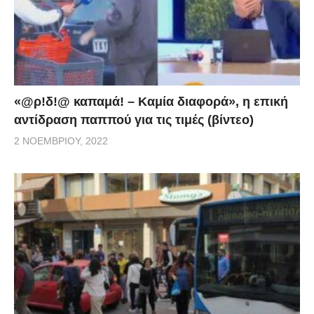
«@ρ!δ!@ καπαμά! – Καμία διαφορά», η επική
αντίδραση παππού για τις τιμές (βίντεο)
2 ΝΟΕΜΒΡΊΟΥ, 2022