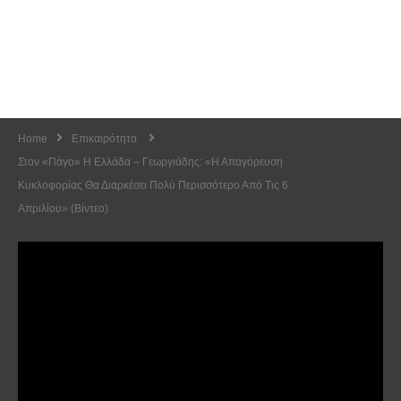
Home
Επικαιρότητα
Στον «πάγο» Η Ελλάδα – Γεωργιάδης: «Η Απαγόρευση
Κυκλοφορίας Θα Διαρκέσει Πολύ Περισσότερο Από Τις 6
Απριλίου» (Βίντεο)