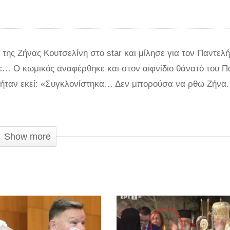
ς Ζήνας Κουτσελίνη στο star και μίλησε για τον Παντελή
ε… Ο κωμικός αναφέρθηκε και στον αιφνίδιο θάνατό του Π
υ ήταν εκεί: «Συγκλονίστηκα… Δεν μπορούσα να ρθω Ζήνα.
τι δεν είναι ανάμεσά μας, ότι ο Παντελής «έφυγε»». Και π
Show more
ουν καφέ και ο τραγουδιστής «έφυγε» πικραμένος και πρό
αι μου λέει «Μόνο εσύ τον στήριξες». Τον πίστευα, εγώ δε