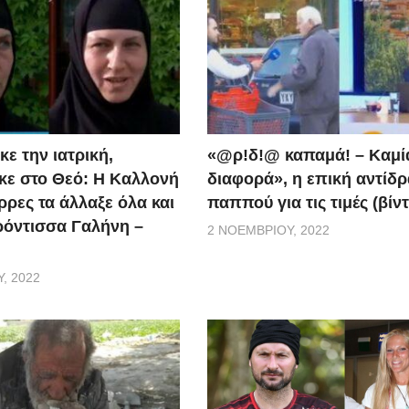
ε την ιατρική,
«@ρ!δ!@ καπαμά! – Καμί
ε στο Θεό: Η Καλλονή
διαφορά», η επική αντίδ
ρρες τα άλλαξε όλα και
παππού για τις τιμές (βίν
ερόντισσα Γαλήνη –
2 ΝΟΕΜΒΡΊΟΥ, 2022
, 2022