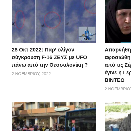
28 Οκτ 2022: Παρ’ ολίγον
Απαρνήθηκ
σύγκρουση F-16 ΖΕΥΣ με UFO
αφοσιώθηκ
πάνω από την Θεσσαλονίκη ?
από τις Σέ
έγινε η Γ
2 ΝΟΕΜΒΡΊΟΥ, 2022
ΒΙΝΤΕΟ
2 ΝΟΕΜΒΡΊΟΥ