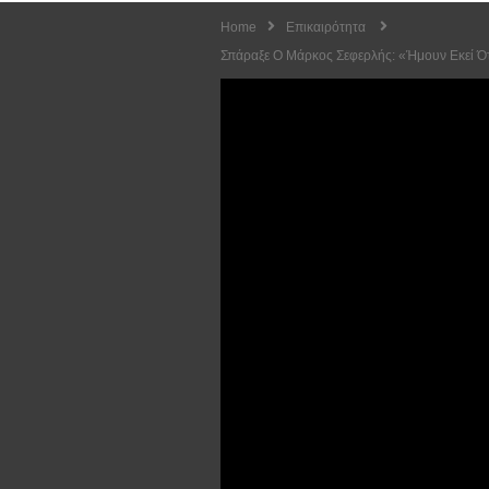
Home
Επικαιρότητα
Σπάραξε Ο Μάρκος Σεφερλής: «Ήμουν Εκεί Ότ