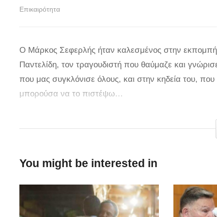
Επικαιρότητα
Ο Μάρκος Σεφερλής ήταν καλεσμένος στην εκπομπή τη
Παντελίδη, τον τραγουδιστή που θαύμαζε και γνώρισ
που μας συγκλόνισε όλους, και στην κηδεία του, πο
μπορούσα να το πιστέψω…
Ήμουν εκεί όταν άνοιξαν το φέρετρο, εκεί πείστηκα ό
ότι μίλησε με τον πατέρα του μετά όταν πήγαν να πι
«Εκεί στην κηδεία έρχεται κοντά μου με αγκαλιάζει κ
You might be interested in
λόγια αν δεν τα πιστεύω»
via