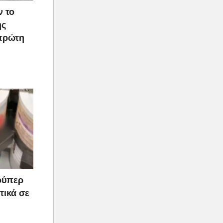
ν το
ής
 πρώτη
ούπερ
τικά σε