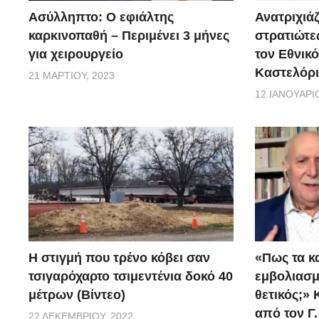
Ασύλληπτο: Ο εφιάλτης
Ανατριχιάζ
καρκινοπαθή – Περιμένει 3 μήνες
στρατιώτε
για χειρουργείο
τον Εθνικ
Καστελόρι
21 ΜΑΡΤΊΟΥ, 2023
12 ΙΑΝΟΥΑΡΊΟ
H στιγμή που τρένο κόβει σαν
«Πως τα κ
τσιγαρόχαρτο τσιμεντένια δοκό 40
εμβoλιασμέ
μέτρων (Βίντεο)
θετικός;»
από τον Γ
22 ΔΕΚΕΜΒΡΊΟΥ, 2022