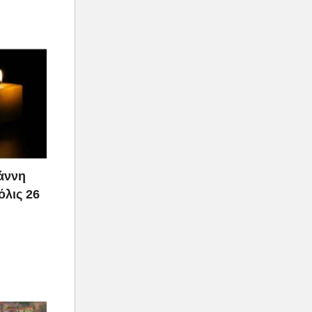
ιάννη
όλις 26