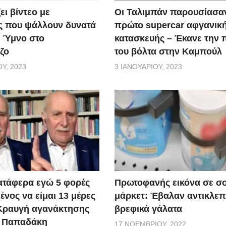
ει βίντεο με
Οι Ταλιμπάν παρουσίασα
ς που ψάλλουν δυνατά
πρώτο supercar αφγανικ
ό Ύμνο στο
κατασκευής – Έκανε την
ζο
του βόλτα στην Καμπούλ
Υ, 2023
3 ΙΑΝΟΥΑΡΊΟΥ, 2023
ατάφερα εγώ 5 φορές
Πρωτοφανής εικόνα σε σ
νος να είμαι 13 μέρες
μάρκετ: Έβαλαν αντικλεπ
 Κραυγή αγανάκτησης
βρεφικά γάλατα
. Παπαδάκη
17 ΝΟΕΜΒΡΊΟΥ, 2022