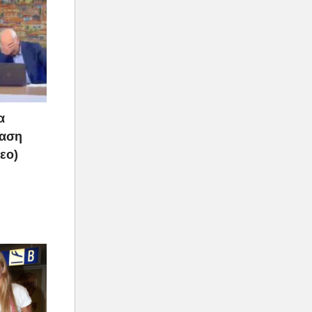
α
ραση
τεο)