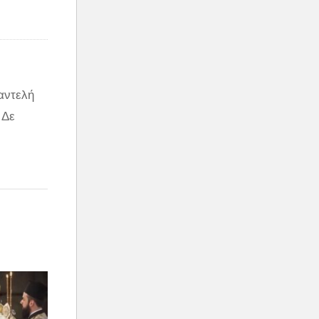
αντελή
 Δε
ρόσθεσε
σθεσε:
ν λέω