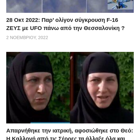
28 Οκτ 2022: Παρ’ ολίγον σύγκρουση F-16
ΖΕΥΣ με UFO πάνω από την Θεσσαλονίκη ?
2 ΝΟΕΜΒΡΊΟΥ, 2022
Απαρνήθηκε την ιατρική, αφοσιώθηκε στο Θεό:
Η Καλλονή από τις Σέρρες τα άλλαξε όλα και