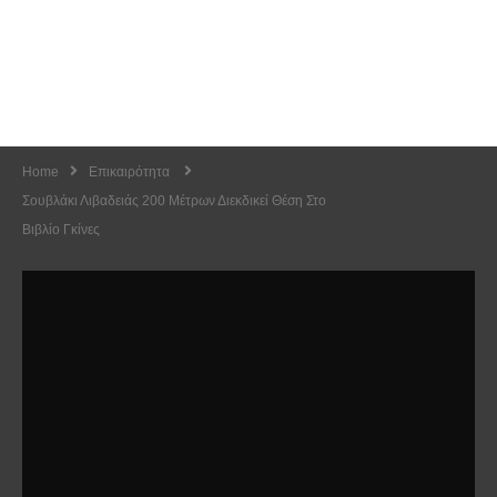
Home
Επικαιρότητα
Σουβλάκι Λιβαδειάς 200 Μέτρων Διεκδικεί Θέση Στο
Βιβλίο Γκίνες