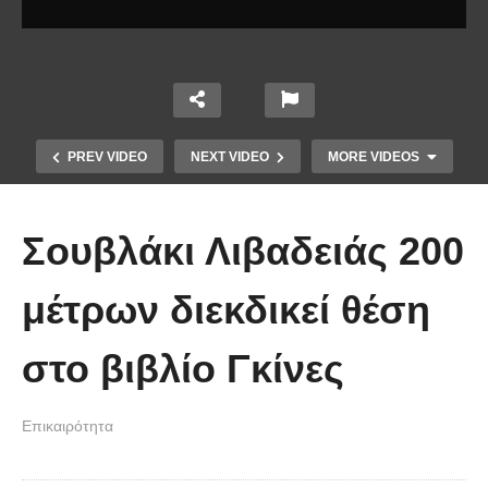
PREV VIDEO
NEXT VIDEO
MORE VIDEOS
Σουβλάκι Λιβαδειάς 200
μέτρων διεκδικεί θέση
Το Βίντεο που έγινε viral από την
στο βιβλίο Γκίνες
πρώτη στιγμή και συγκίνησε το
Youtube: Αϊ Βασίλης μιλά στη
Επικαιρότητα
νοηματική με ένα μικρό κορίτσι