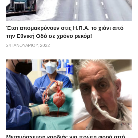
Έτσι απομακρύνουν στις Η.Π.Α. το χιόνι από
την Εθνική Οδό σε χρόνο ρεκόρ!
24 ΙΑΝΟΥΑΡΊΟΥ, 2022
Μεταμόσχευση καρδιάς για πρώτη φορά από