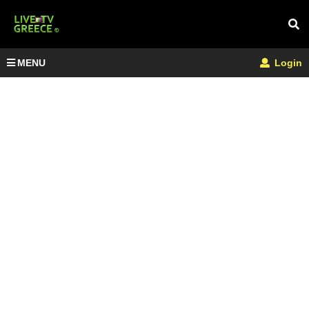
MENU
Login