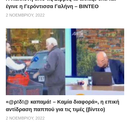
έγινε η Γερόντισσα Γαλήνη – ΒΙΝΤΕΟ
2 ΝΟΕΜΒΡΊΟΥ, 2022
«@ρ!δ!@ καπαμά! – Καμία διαφορά», η επική
αντίδραση παππού για τις τιμές (βίντεο)
2 ΝΟΕΜΒΡΊΟΥ, 2022