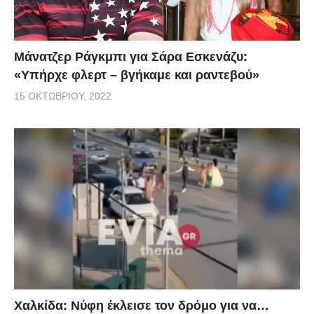
Μάνατζερ Ράγκμπι για Σάρα Εσκενάζυ:
«Υπήρχε φλερτ – βγήκαμε και ραντεβού»
15 ΟΚΤΩΒΡΊΟΥ, 2022
Χαλκίδα: Νύφη έκλεισε τον δρόμο για να…