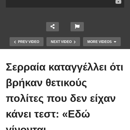
PREV VIDEO
NEXT VIDEO
MORE VIDEOS
Σερραία καταγγέλλει ότι
βρήκαν θετικούς
Το Βίντεο που έγινε viral από την
πολίτες που δεν είχαν
πρώτη στιγμή και συγκίνησε το
Youtube: Αϊ Βασίλης μιλά στη
κάνει τεστ: «Εδώ
νοηματική με ένα μικρό κορίτσι
γίνονται