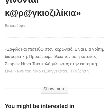
κ@ρ@γκιοζιλίκια»
Επικαιρότητα
«Σαφώς και πιστεύω στον κορωνοϊό. Είναι μια γρίπη,
διαφορετική. Προσέχουμε όλοι» τόνισε η κάτοικος
Σερρών Ντίνα Τσουκαλά μιλώντας στην εκπομπή
Live News του Νίκου Ευαγγελάτου. Η αύξηση
κρουσμάτων στις Σέρρες επέφερε lockdown στην
περιοχή η οποία ανέβηκε στο «επίπεδο 4» και οι
Show more
κάτοικοι αναμένουν αρκετές ώρες στα λιγοστά
κλιμάκια του ΕΟΔΥ προκειμένου να υποβληθούν σε
You might be interested in
rapid test.