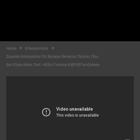
Home
Επικαιρότητα
Σερραία Καταγγέλλει Ότι Βρήκαν Θετικούς Πολίτες Που
Δεν Είχαν Κάνει Τεστ: «Εδώ Γίνονται Κ@ρ@γκιοζιλίκια»