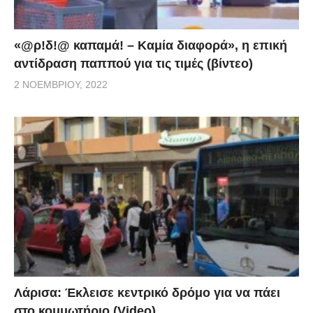
«@ρ!δ!@ καπαμά! – Καμία διαφορά», η επική
αντίδραση παππού για τις τιμές (βίντεο)
2 ΝΟΕΜΒΡΊΟΥ, 2022
Λάρισα: Έκλεισε κεντρικό δρόμο για να πάει
στο κομμωτήριο (Video)