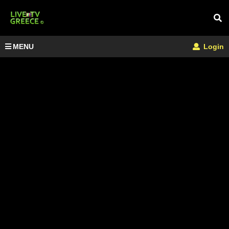
MENU
Login