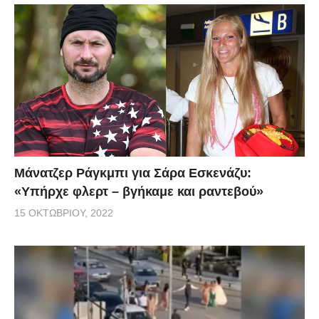
Μάνατζερ Ράγκμπι για Σάρα Εσκενάζυ:
«Υπήρχε φλερτ – βγήκαμε και ραντεβού»
15 ΟΚΤΩΒΡΊΟΥ, 2022