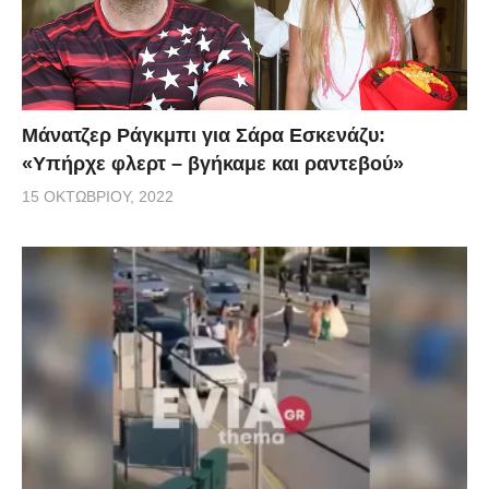
Μάνατζερ Ράγκμπι για Σάρα Εσκενάζυ:
«Υπήρχε φλερτ – βγήκαμε και ραντεβού»
15 ΟΚΤΩΒΡΊΟΥ, 2022