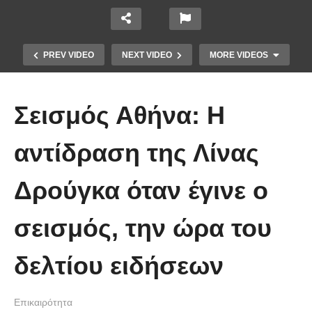
PREV VIDEO
NEXT VIDEO
MORE VIDEOS
Σεισμός Αθήνα: Η
αντίδραση της Λίνας
Το Βίντεο που έγινε viral από την
Δρούγκα όταν έγινε ο
πρώτη στιγμή και συγκίνησε το
Youtube: Αϊ Βασίλης μιλά στη
σεισμός, την ώρα του
νοηματική με ένα μικρό κορίτσι
δελτίου ειδήσεων
Επικαιρότητα