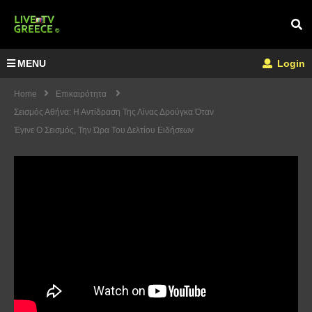
MENU
Login
Home
Επικαιρότητα
Σεισμός Αθήνα: Η Αντίδραση Της Λίνας Δρούγκα Όταν
Έγινε Ο Σεισμός, Την Ώρα Του Δελτίου Ειδήσεων