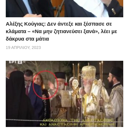
ψυχραιμία μας, να πάμε όλα καλά. Θα
επικοινωνήσουμε με το Αστεροσκοπείο και σε λίγα
Αλέξης Κούγιας: Δεν άντεξε και ξέσπασε σε
ώρα θα έχουμε νεότερα για το πόσο ισχυρός ήταν ο
κλάματα – «Να μην ζητιανεύσει ξανά», λέει με
σεισμός που σημειώθηκε πριν από λίγα λεπτά».
δάκρυα στα μάτια
19 ΑΠΡΙΛΊΟΥ, 2023