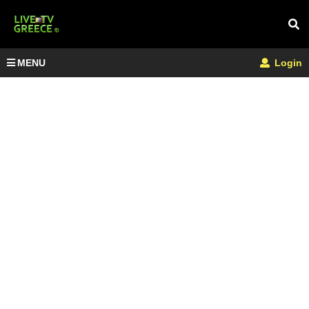
MENU
Login