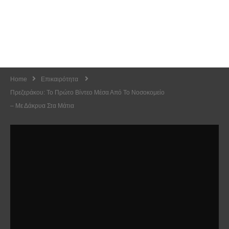
Home
Επικαιρότητα
Πρεζεράκου: Το Πρώτο Βίντεο Μέσα Από Το Νοσοκομείο
– Με Δάκρυα Στα Μάτια