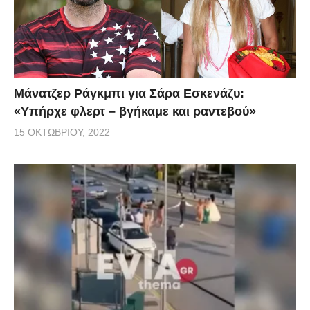
Μάνατζερ Ράγκμπι για Σάρα Εσκενάζυ:
«Υπήρχε φλερτ – βγήκαμε και ραντεβού»
15 ΟΚΤΩΒΡΊΟΥ, 2022