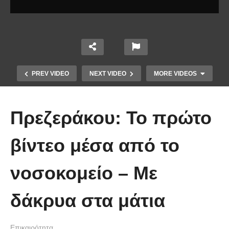
PREV VIDEO
NEXT VIDEO
MORE VIDEOS
Πρεζεράκου: Το πρώτο
βίντεο μέσα από το
Το Βίντεο που έγινε viral από την
νοσοκομείο – Με
πρώτη στιγμή και συγκίνησε το
Youtube: Αϊ Βασίλης μιλά στη
δάκρυα στα μάτια
νοηματική με ένα μικρό κορίτσι
Επικαιρότητα