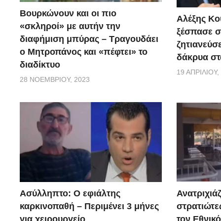
Βουρκώνουν και οι πιο
Αλέξης Κού
«σκληροί» με αυτήν την
ξέσπασε σ
διαφήμιση μπύρας – Τραγουδάει
ζητιανεύσε
ο Μητροπάνος και «πέφτει» το
δάκρυα στ
διαδίκτυο
19 ΑΠΡΙΛΊΟΥ,
28 ΝΟΕΜΒΡΊΟΥ, 2023
Ασύλληπτο: Ο εφιάλτης
Ανατριχιάζ
καρκινοπαθή – Περιμένει 3 μήνες
στρατιώτε
για χειρουργείο
τον Εθνικ