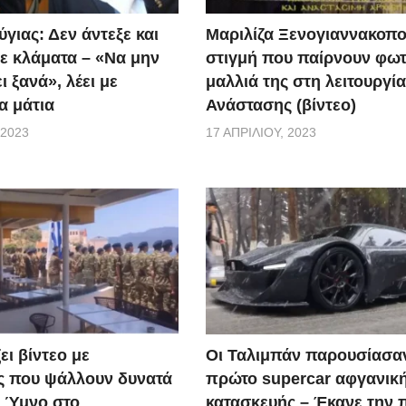
γιας: Δεν άντεξε και
Μαριλίζα Ξενογιαννακοπο
ε κλάματα – «Να μην
στιγμή που παίρνουν φωτ
ι ξανά», λέει με
μαλλιά της στη λειτουργία
α μάτια
Ανάστασης (βίντεο)
 2023
17 ΑΠΡΙΛΊΟΥ, 2023
ει βίντεο με
Οι Ταλιμπάν παρουσίασα
ς που ψάλλουν δυνατά
πρώτο supercar αφγανικ
ό Ύμνο στο
κατασκευής – Έκανε την