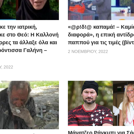
ε την ιατρική,
«@ρ!δ!@ καπαμά! – Καμί
ε στο Θεό: Η Καλλονή
διαφορά», η επική αντίδ
ρρες τα άλλαξε όλα και
παππού για τις τιμές (βίν
ερόντισσα Γαλήνη –
2 ΝΟΕΜΒΡΊΟΥ, 2022
, 2022
Μάνατζερ Ράγκμπι για Σ