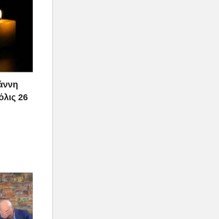
ιάννη
όλις 26