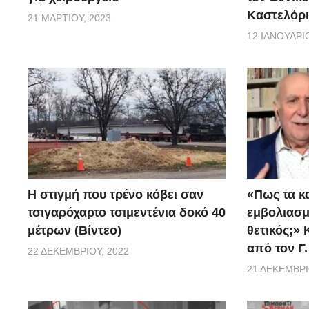
Καστελόρι
21 ΜΑΡΤΊΟΥ, 2023
12 ΙΑΝΟΥΑΡΊΟ
H στιγμή που τρένο κόβει σαν
«Πως τα κ
τσιγαρόχαρτο τσιμεντένια δοκό 40
εμβoλιασμέ
μέτρων (Βίντεο)
θετικός;»
από τον Γ
22 ΔΕΚΕΜΒΡΊΟΥ, 2022
21 ΔΕΚΕΜΒΡΊ