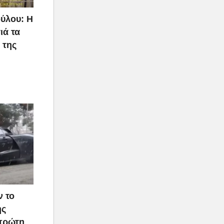
ύλου: Η
ιά τα
 της
ν το
ής
 πρώτη