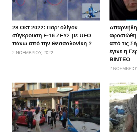
28 Οκτ 2022: Παρ’ ολίγον
Απαρνήθηκ
σύγκρουση F-16 ΖΕΥΣ με UFO
αφοσιώθηκ
πάνω από την Θεσσαλονίκη ?
από τις Σέ
έγινε η Γ
2 ΝΟΕΜΒΡΊΟΥ, 2022
ΒΙΝΤΕΟ
2 ΝΟΕΜΒΡΊΟΥ