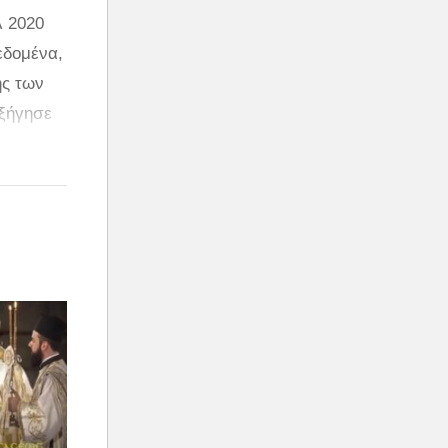
λ 2020
εδομένα,
ης των
εξήγησε
ίσεις σε
ένη
ί οι
και να
ροφανώς
όδου της