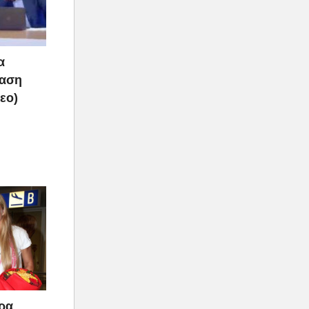
α
ραση
τεο)
άρα