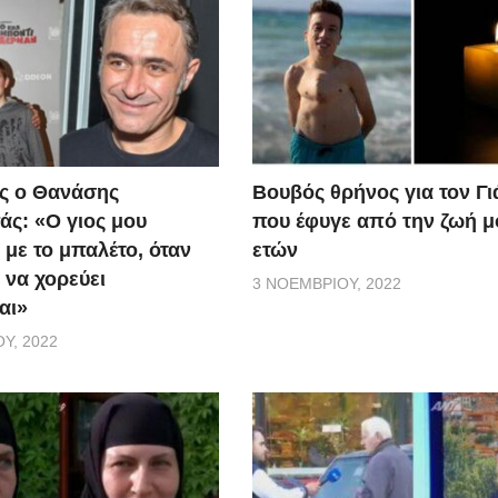
ς ο Θανάσης
Βουβός θρήνος για τον Γ
ς: «Ο γιος μου
που έφυγε από την ζωή μ
 με το μπαλέτο, όταν
ετών
 να χορεύει
3 ΝΟΕΜΒΡΊΟΥ, 2022
αι»
Υ, 2022