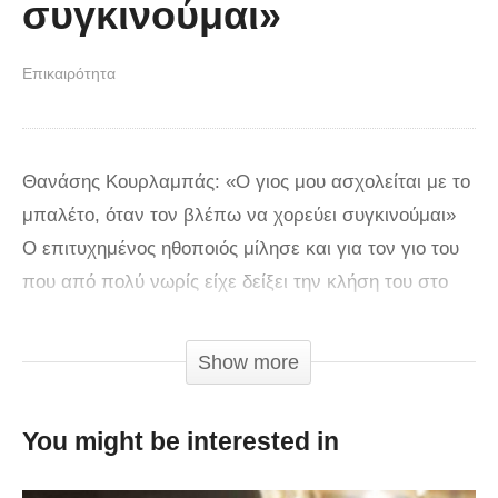
συγκινούμαι»
Επικαιρότητα
Θανάσης Κουρλαμπάς: «Ο γιος μου ασχολείται με το
μπαλέτο, όταν τον βλέπω να χορεύει συγκινούμαι»
Ο επιτυχημένος ηθοποιός μίλησε και για τον γιο του
που από πολύ νωρίς είχε δείξει την κλήση του στο
μπαλέτο λέγοντας πως όταν τον βλέπει να χορεύει
συγκινείται. «Ο γιος μου ασχολείται με το μπαλέτο.
Show more
Είναι ένα θέμα, το οποίο το τελευταίο μεγάλο
διάστημα το διαχειρίζομαι λίγο με προσοχή, γιατί
You might be interested in
όταν έτυχε και το είπα την πρώτη φορά πήρε μια
διάσταση, που δεν την περίμενα ούτε εγώ, ούτε ο