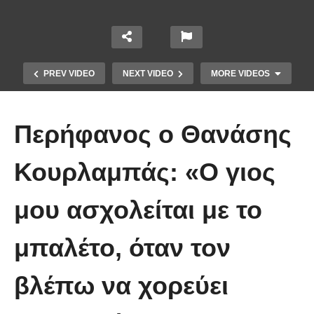
PREV VIDEO
NEXT VIDEO
MORE VIDEOS
Περήφανος ο Θανάσης
Κουρλαμπάς: «Ο γιος
Το Βίντεο που έγινε viral από την
μου ασχολείται με το
πρώτη στιγμή και συγκίνησε το
Youtube: Αϊ Βασίλης μιλά στη
μπαλέτο, όταν τον
νοηματική με ένα μικρό κορίτσι
βλέπω να χορεύει