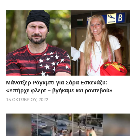
Μάνατζερ Ράγκμπι για Σάρα Εσκενάζυ:
«Υπήρχε φλερτ – βγήκαμε και ραντεβού»
15 ΟΚΤΩΒΡΊΟΥ, 2022