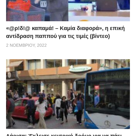
«@ρ!δ!@ καπαμά! – Καμία διαφορά», η επική
αντίδραση παππού για τις τιμές (βίντεο)
2 ΝΟΕΜΒΡΊΟΥ, 2022
Λάρισα: Έκλεισε κεντρικό δρόμο για να πάει