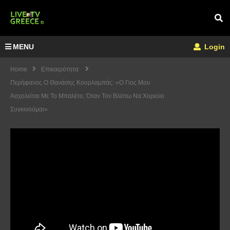
MENU
Login
Home
Επικαιρότητα
Περήφανος Ο Θανάσης Κουρλαμπάς: «Ο Γιος Μου
Ασχολείται Με Το Μπαλέτο, Όταν Τον Βλέπω Να Χορεύει
Συγκινούμαι»