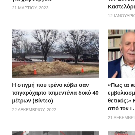
Καστελόρι
21 ΜΑΡΤΊΟΥ, 2023
12 ΙΑΝΟΥΑΡΊΟ
H στιγμή που τρένο κόβει σαν
«Πως τα κ
τσιγαρόχαρτο τσιμεντένια δοκό 40
εμβoλιασμέ
μέτρων (Βίντεο)
θετικός;»
από τον Γ
22 ΔΕΚΕΜΒΡΊΟΥ, 2022
21 ΔΕΚΕΜΒΡΊ