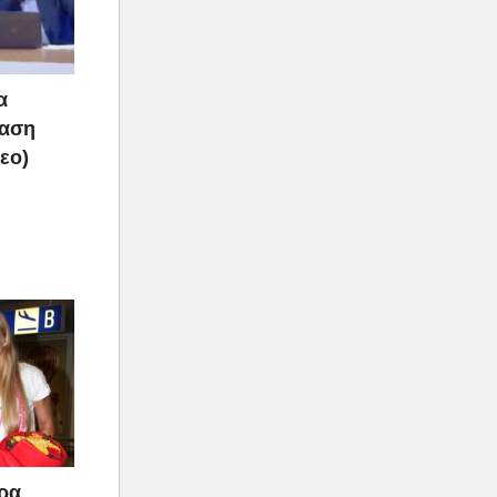
α
ραση
τεο)
άρα