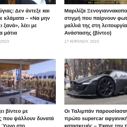
γιας: Δεν άντεξε και
Μαριλίζα Ξενογιαννακοπο
ε κλάματα – «Να μην
στιγμή που παίρνουν φωτ
ι ξανά», λέει με
μαλλιά της στη λειτουργία
α μάτια
Ανάστασης (βίντεο)
 2023
17 ΑΠΡΙΛΊΟΥ, 2023
ει βίντεο με
Οι Ταλιμπάν παρουσίασα
ς που ψάλλουν δυνατά
πρώτο supercar αφγανικ
ό Ύμνο στο
κατασκευής – Έκανε την