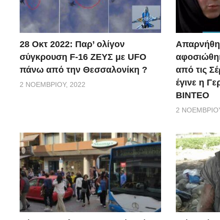
28 Οκτ 2022: Παρ’ ολίγον
Απαρνήθηκ
σύγκρουση F-16 ΖΕΥΣ με UFO
αφοσιώθηκ
πάνω από την Θεσσαλονίκη ?
από τις Σέ
έγινε η Γ
2 ΝΟΕΜΒΡΊΟΥ, 2022
ΒΙΝΤΕΟ
2 ΝΟΕΜΒΡΊΟΥ