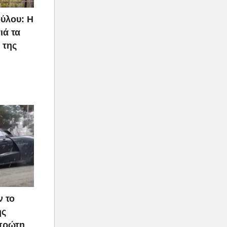
ύλου: Η
ιά τα
 της
ν το
ής
 πρώτη