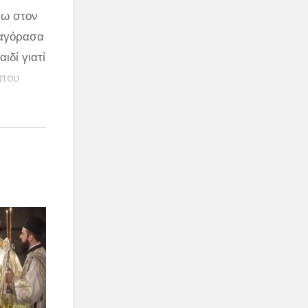
σω στον
 αγόρασα
ιδί γιατί
 που
ιθανά! *
Α