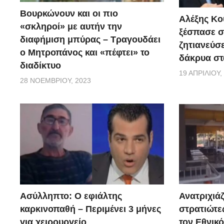
Βουρκώνουν και οι πιο
Αλέξης Κού
«σκληροί» με αυτήν την
ξέσπασε σ
διαφήμιση μπύρας – Τραγουδάει
ζητιανεύσε
ο Μητροπάνος και «πέφτει» το
δάκρυα στ
διαδίκτυο
19 ΑΠΡΙΛΊΟΥ,
28 ΝΟΕΜΒΡΊΟΥ, 2023
Ασύλληπτο: Ο εφιάλτης
Ανατριχιάζ
καρκινοπαθή – Περιμένει 3 μήνες
στρατιώτε
για χειρουργείο
τον Εθνικ