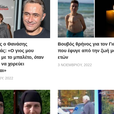
ς ο Θανάσης
Βουβός θρήνος για τον Γ
ς: «Ο γιος μου
που έφυγε από την ζωή μ
 με το μπαλέτο, όταν
ετών
 να χορεύει
3 ΝΟΕΜΒΡΊΟΥ, 2022
αι»
Υ, 2022