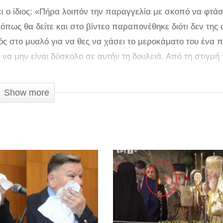
ει ο ίδιος: «Πήρα λοιπόν την παραγγελία με σκοπό να φτά
όπως θα δείτε και στο βίντεο παραπονέθηκε διότι δεν της
ς στο μυαλό για να θες να χάσει το μεροκάματο του ένα πα
 να μην είναι δύσκολο σε αυτήν τη δουλειά. Από τη στιγμή
ια τα πάντα, δυστυχώς στην Ελλάδα του σήμερα όλα είναι π
ασμα μιας βάρδιας ενός διανομέα ΔΕΝ ΘΕΛΩ ΝΑ ΘΙΞΩ ΚΑΙ Ν
Show more