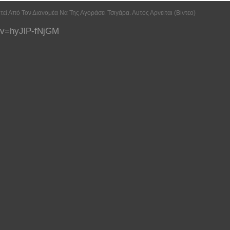
τεί Από Τον Διανομέα Να Της Αγοράσει Τσιγάρα. Αυτός Αρνείται (Βίντεο)
?v=hyJlP-fNjGM