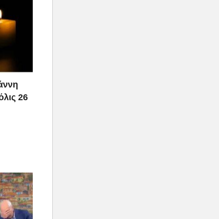
ιάννη
όλις 26