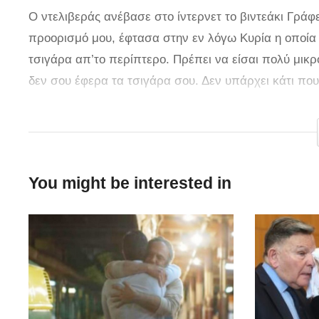
Ο ντελιβεράς ανέβασε στο ίντερνετ το βιντεάκι Γράφ
προορισμό μου, έφτασα στην εν λόγω Κυρία η οποία 
τσιγάρα απ’το περίπτερο. Πρέπει να είσαι πολύ μικρό
δεν σου έφερα τα τσιγάρα σου. Δεν υπάρχει κάτι που
δέχεσαι να κάνεις delivery είσαι προετοιμασμένος γ
Το βίντεο είναι καθαρά για δείτε ένα μικρό απόσπ
ΠΡΟΣΒΑΛΩ ΚΑΝΕΝΑΝ.»
You might be interested in