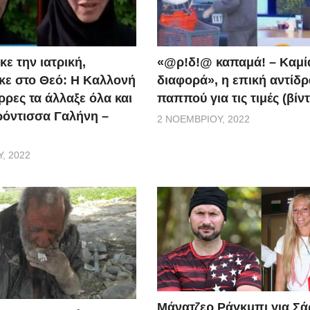
ε την ιατρική,
«@ρ!δ!@ καπαμά! – Καμί
ε στο Θεό: Η Καλλονή
διαφορά», η επική αντίδ
ρρες τα άλλαξε όλα και
παππού για τις τιμές (βίν
ερόντισσα Γαλήνη –
2 ΝΟΕΜΒΡΊΟΥ, 2022
, 2022
Μάνατζερ Ράγκμπι για Σ