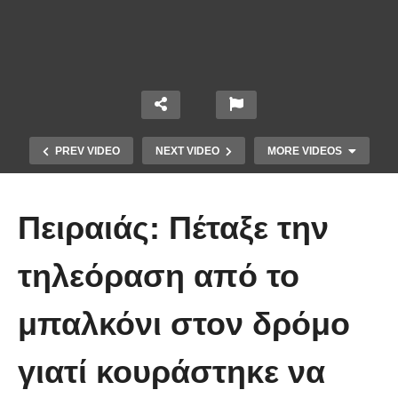
PREV VIDEO
NEXT VIDEO
MORE VIDEOS
Πειραιάς: Πέταξε την
τηλεόραση από το
Το Βίντεο που έγινε viral από την
μπαλκόνι στον δρόμο
πρώτη στιγμή και συγκίνησε το
Youtube: Αϊ Βασίλης μιλά στη
γιατί κουράστηκε να
νοηματική με ένα μικρό κορίτσι