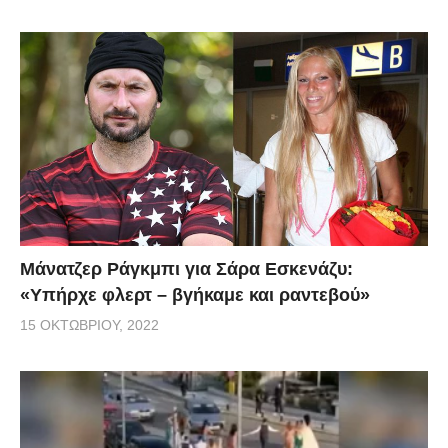
Μάνατζερ Ράγκμπι για Σάρα Εσκενάζυ:
«Υπήρχε φλερτ – βγήκαμε και ραντεβού»
15 ΟΚΤΩΒΡΊΟΥ, 2022