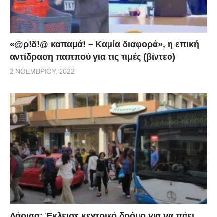
«@ρ!δ!@ καπαμά! – Καμία διαφορά», η επική
αντίδραση παππού για τις τιμές (βίντεο)
2 ΝΟΕΜΒΡΊΟΥ, 2022
Λάρισα: Έκλεισε κεντρικό δρόμο για να πάει