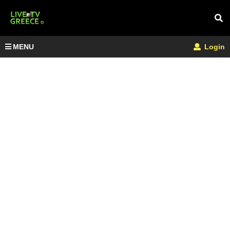
MENU
Login