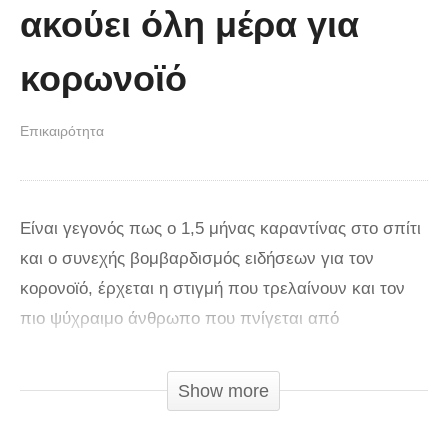
ακούει όλη μέρα για
κορωνοϊό
Επικαιρότητα
Είναι γεγονός πως ο 1,5 μήνας καραντίνας στο σπίτι
και ο συνεχής βομβαρδισμός ειδήσεων για τον
κορονοϊό, έρχεται η στιγμή που τρελαίνουν και τον
πιο ψύχραιμο άνθρωπο που πνίγεται από
δυσάρεστες ειδήσεις και το πλάκωμα του σπιτιού.
Ένα περιστατικό με μείγμα εκτόνωσης αλλά και
Show more
έντονης πίεσης εκτυλίχθηκε στην περιοχή του
Πειραιά όπου ένας άντρας εντελώς ξαφνικά έφτασε