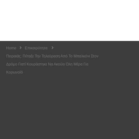
Home
Επικαιρότητα
Πειραιάς: Πέταξε Την Τηλεόραση Από Το Μπαλκόνι Στον
Δρόμο Γιατί Κουράστηκε Να Ακούει Όλη Μέρα Για
Κορωνοϊό