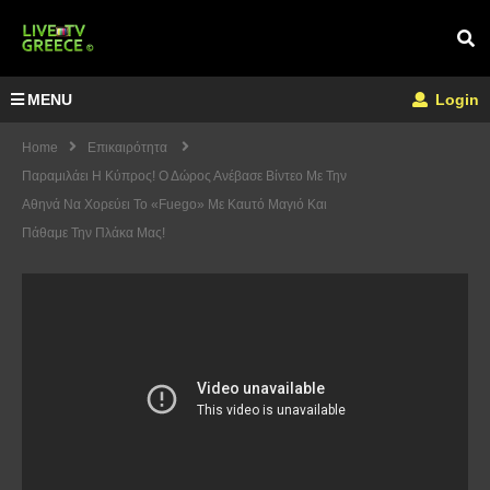
MENU
Login
Home
Επικαιρότητα
Παραμιλάει Η Κύπρος! Ο Δώρος Ανέβασε Βίντεο Με Την
Αθηνά Να Χoρεύει Το «Fuego» Με Καuτό Μαγιό Και
Πάθαμε Την Πλάκα Μας!