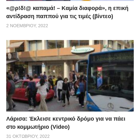
«@ρ!δ!@ καπαμά! – Καμία διαφορά», η επική
αντίδραση παππού για τις τιμές (βίντεο)
2 ΝΟΕΜΒΡΊΟΥ, 2022
Λάρισα: Έκλεισε κεντρικό δρόμο για να πάει
στο κομμωτήριο (Video)
31 ΟΚΤΩΒΡΊΟΥ, 2022