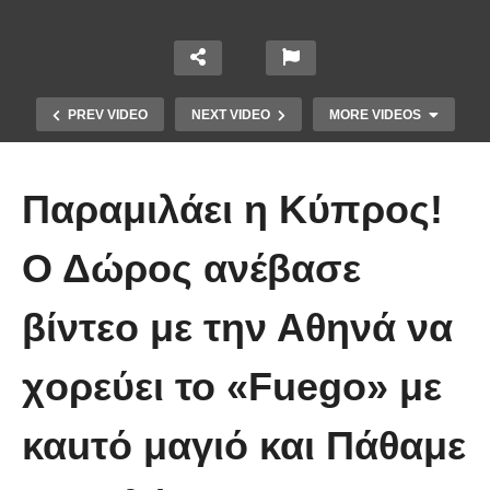
PREV VIDEO
NEXT VIDEO
MORE VIDEOS
Παραμιλάει η Κύπρος!
Ο Δώρος ανέβασε
Το Βίντεο που έγινε viral από την
βίντεο με την Αθηνά να
πρώτη στιγμή και συγκίνησε το
Youtube: Αϊ Βασίλης μιλά στη
χoρεύει το «Fuego» με
νοηματική με ένα μικρό κορίτσι
καuτό μαγιό και Πάθαμε