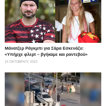
Μάνατζερ Ράγκμπι για Σάρα Εσκενάζυ:
«Υπήρχε φλερτ – βγήκαμε και ραντεβού»
15 ΟΚΤΩΒΡΊΟΥ, 2022