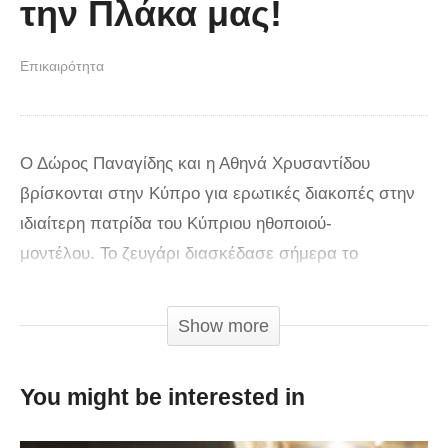
την Πλάκα μας!
Επικαιρότητα
Ο Δώρος Παναγίδης και η Αθηνά Χρυσαντίδου
βρίσκονται στην Κύπρο για ερωτικές διακοπές στην
ιδιαίτερη πατρίδα του Κύπριου ηθοποιού-
μοντέλου. Το ζευγάρι διασκέδασε σήμερα το
μεσημέρι σε παραλία της Αγίας Νάπας και εκεί
ειδαμε την Αθηνά να χορεύει το τραγούδι το οποίο
Show more
μας έκανε όλους να τρελαθούμε και δεν είναι άλλο
φυσικά από το “Fuego” το οποίο κατέκτησε την
You might be interested in
δεύτερη θέση στην Eurovision.