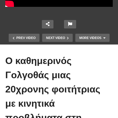
PREV VIDEO
NEXT VIDEO
MORE VIDEOS
Ο καθημερινός
Γολγοθάς μιας
Το Βίντεο που έγινε viral από την
20χρονης φοιτήτριας
πρώτη στιγμή και συγκίνησε το
Youtube: Αϊ Βασίλης μιλά στη
με κινητικά
νοηματική με ένα μικρό κορίτσι
προβλήματα στη