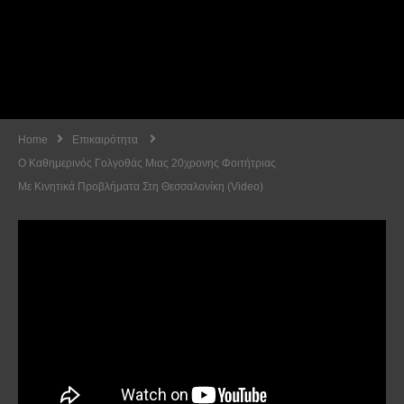
Home
Επικαιρότητα
Ο Καθημερινός Γολγοθάς Μιας 20χρονης Φοιτήτριας
Με Κινητικά Προβλήματα Στη Θεσσαλονίκη (video)