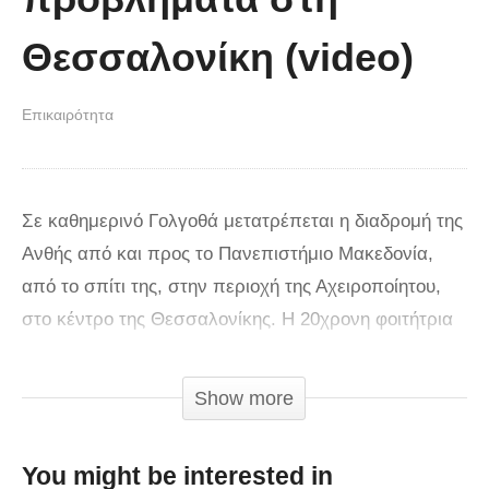
Θεσσαλονίκη (video)
Επικαιρότητα
Σε καθημερινό Γολγοθά μετατρέπεται η διαδρομή της
Ανθής από και προς το Πανεπιστήμιο Μακεδονία,
από το σπίτι της, στην περιοχή της Αχειροποίητου,
στο κέντρο της Θεσσαλονίκης. Η 20χρονη φοιτήτρια
από τη Φλώρινα εξαιτίας της μυϊκής ατροφίας είναι
καθηλωμένη σε αναπηρικό αμαξίδιο και εκτός από το
Show more
πρόβλημα της υγείας της το οποίο αντιμετωπίζει με
περίσσιο θάρρος βιώνει την έλλειψη στοιχειωδών
You might be interested in
υποδομών για άτομα με κινητικές δυσκολίες. «Μάχη»