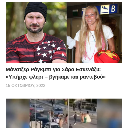
Μάνατζερ Ράγκμπι για Σάρα Εσκενάζυ:
«Υπήρχε φλερτ – βγήκαμε και ραντεβού»
15 ΟΚΤΩΒΡΊΟΥ, 2022