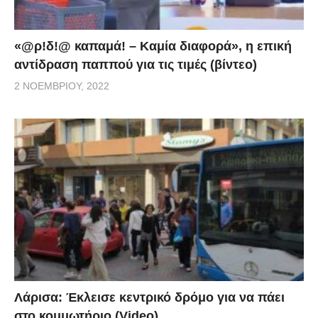
«@ρ!δ!@ καπαμά! – Καμία διαφορά», η επική
αντίδραση παππού για τις τιμές (βίντεο)
2 ΝΟΕΜΒΡΊΟΥ, 2022
Λάρισα: Έκλεισε κεντρικό δρόμο για να πάει
στο κομμωτήριο (Video)