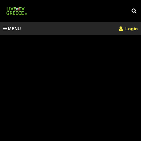
MENU
Login