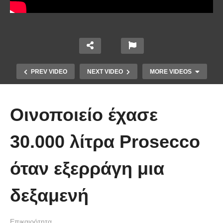
PREV VIDEO
NEXT VIDEO
MORE VIDEOS
Οινοποιείο έχασε
30.000 λίτρα Prosecco
Το Βίντεο που έγινε viral από την
όταν εξερράγη μια
πρώτη στιγμή και συγκίνησε το
Youtube: Αϊ Βασίλης μιλά στη
δεξαμενή
νοηματική με ένα μικρό κορίτσι
Επικαιρότητα