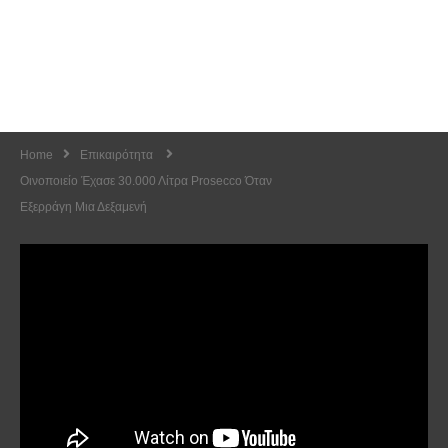
Home
Επικαιρότητα
Οινοποιείο Έχασε 30.000 Λίτρα Prosecco Όταν
Εξερράγη Μια Δεξαμενή