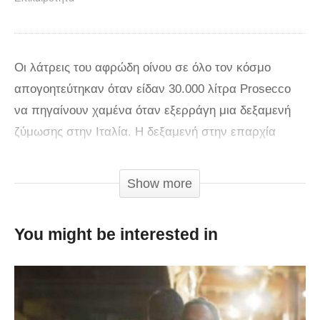
Οι λάτρεις του αφρώδη οίνου σε όλο τον κόσμο
απογοητεύτηκαν όταν είδαν 30.000 λίτρα Prosecco
να πηγαίνουν χαμένα όταν εξερράγη μια δεξαμενή
ζύμωσης στην Ιταλία. Η δεξαμενή στην επαρχία
Τρεβίζο εξερράγη επειδή ήταν υπερβολικά γεμάτη.
Το βίντεο με το περιστατικό δημοσιεύτηκε στο
Show more
Facebook από το οινοποιείο L’enoteca Zanardo
Giussano και έχει πάνω από 1 εκατομμύριο
You might be interested in
προβολές.
Το βίντεο συγκέντρωσε πολλά σχόλια από λάτρεις
του Prosecco οι οποίοι εξέφρασαν την στεναχώρια