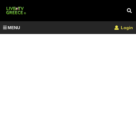
MENU
Login