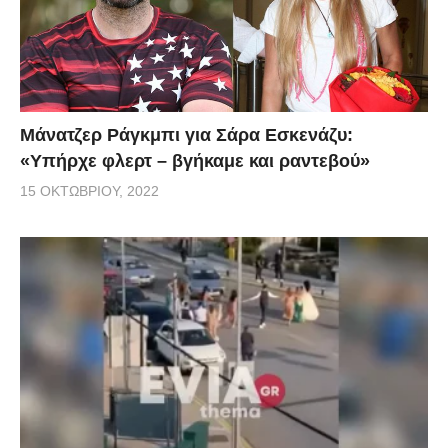
Μάνατζερ Ράγκμπι για Σάρα Εσκενάζυ:
«Υπήρχε φλερτ – βγήκαμε και ραντεβού»
15 ΟΚΤΩΒΡΊΟΥ, 2022