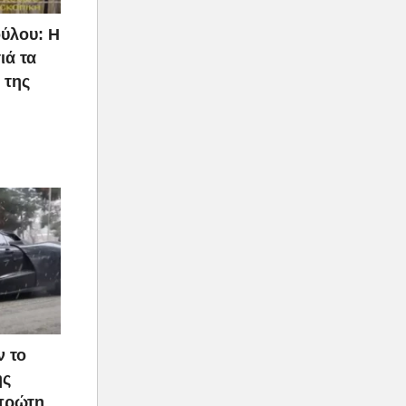
ύλου: Η
ιά τα
 της
ν το
ής
 πρώτη