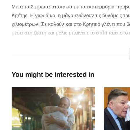
Μετά τα 2 πρώτα σποτάκια με τα εκατομμύρια προβο
Κρήτης. Η γιαγιά και η μάνα ενώνουν τις δυνάμεις τ
χιλιομέτρων! Σε καλούν και στο Κρητικό γλέντι που 
μέσα στη ζέστη και μόλις μπαίνει στο σπίτι πάει στο
ρακή!
Στην Κρήτη τη ρακή την έχουν σε μπουκάλια νερού, 
που θα πραγματοποιηθεί για τρίτη συνεχή χρονιά στ
You might be interested in
προς μίμηση για την ενασχόληση με τον μαζικό αθλητ
κοινωνικής προσφοράς. Οι εγγραφές των αθλητών έ
Ημιμαραθώνιο Κρήτης στις πρώτες θέσεις των δρομι
αγώνα μπορείτε να βρείτε στο
cretehalfmarathon.co