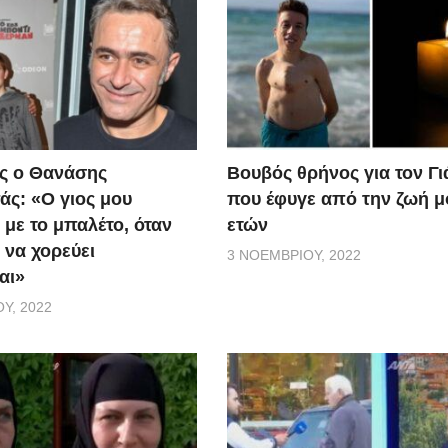
ς ο Θανάσης
Βουβός θρήνος για τον Γ
ς: «Ο γιος μου
που έφυγε από την ζωή μ
 με το μπαλέτο, όταν
ετών
 να χορεύει
3 ΝΟΕΜΒΡΊΟΥ, 2022
αι»
Υ, 2022