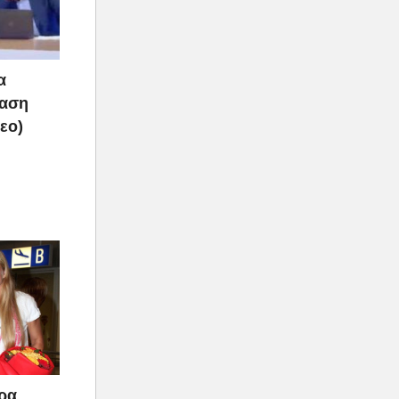
α
ραση
τεο)
άρα