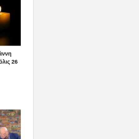
ιάννη
όλις 26