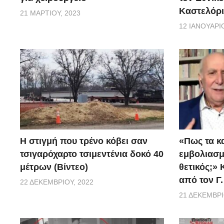
Καστελόρι
21 ΜΑΡΤΊΟΥ, 2023
12 ΙΑΝΟΥΑΡΊΟ
H στιγμή που τρένο κόβει σαν
«Πως τα κ
τσιγαρόχαρτο τσιμεντένια δοκό 40
εμβoλιασμέ
μέτρων (Βίντεο)
θετικός;»
από τον Γ
22 ΔΕΚΕΜΒΡΊΟΥ, 2022
21 ΔΕΚΕΜΒΡΊ