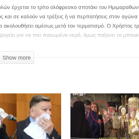
λών έρχεται το τρίτο ολόφρεσκο σποτάκι του Ημιμαραθων
ους και σε καλούν να τρέξεις ή να περπατήσεις στον αγώνα
θα ακολουθήσει αμέσως μετά τον τερματισμό. Ο Χρήστος τρ
 ψυγείο για να πιει παγωμένο νερό, όμως παίρνει το μπουκ
Show more
οπότε το λάθος αυτό συμβαίνει συχνά! Ο Ημιμαραθώνιος Κ
ο Αρκαλοχώρι, την Κυριακή 1η Οκτωβρίου, αποτελεί παράδ
ισμό με στόχο τη διάδοση του εθελοντισμού αλλά και της
χουν ξεπεράσει κάθε προηγούμενο, κατατάσσοντας τον
κών γεγονότων στην Ελλάδα. Περισσότερες πληροφορίες γ
m