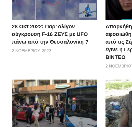
28 Οκτ 2022: Παρ’ ολίγον
Απαρνήθηκ
σύγκρουση F-16 ΖΕΥΣ με UFO
αφοσιώθηκ
πάνω από την Θεσσαλονίκη ?
από τις Σέ
έγινε η Γ
2 ΝΟΕΜΒΡΊΟΥ, 2022
ΒΙΝΤΕΟ
2 ΝΟΕΜΒΡΊΟΥ