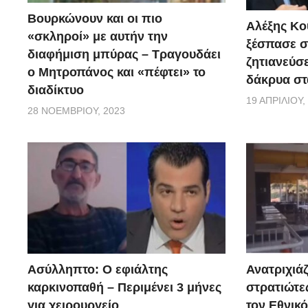
Βουρκώνουν και οι πιο
Αλέξης Κού
«σκληροί» με αυτήν την
ξέσπασε σ
διαφήμιση μπύρας – Τραγουδάει
ζητιανεύσε
ο Μητροπάνος και «πέφτει» το
δάκρυα στ
διαδίκτυο
19 ΑΠΡΙΛΊΟΥ,
28 ΝΟΕΜΒΡΊΟΥ, 2023
Ασύλληπτο: Ο εφιάλτης
Ανατριχιάζ
καρκινοπαθή – Περιμένει 3 μήνες
στρατιώτε
για χειρουργείο
τον Εθνικ