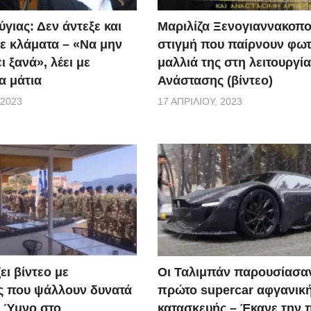
γιας: Δεν άντεξε και
Μαριλίζα Ξενογιαννακοπο
ε κλάματα – «Να μην
στιγμή που παίρνουν φωτ
ι ξανά», λέει με
μαλλιά της στη λειτουργία
α μάτια
Ανάστασης (βίντεο)
 2023
17 ΑΠΡΙΛΊΟΥ, 2023
ει βίντεο με
Οι Ταλιμπάν παρουσίασα
ς που ψάλλουν δυνατά
πρώτο supercar αφγανικ
ό Ύμνο στο
κατασκευής – Έκανε την