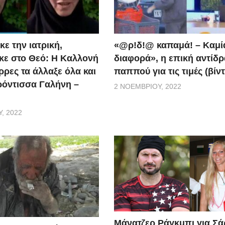
ε την ιατρική,
«@ρ!δ!@ καπαμά! – Καμί
ε στο Θεό: Η Καλλονή
διαφορά», η επική αντίδ
ρρες τα άλλαξε όλα και
παππού για τις τιμές (βίν
ερόντισσα Γαλήνη –
2 ΝΟΕΜΒΡΊΟΥ, 2022
, 2022
Μάνατζερ Ράγκμπι για Σ