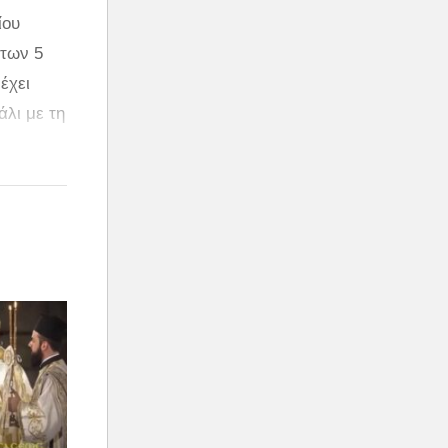
ίου
 των 5
έχει
άλι με τη
ρήτης
ειγμα
ια τον