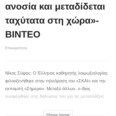
ανοσία και μεταδίδεται
ταχύτατα στη χώρα»-
ΒΙΝΤΕΟ
Επικαιρότητα
Νίκος Σύψας: Ο Έλληνας καθηγητής λοιμωξιολογίας
φιλοοξενήθηκε στην τηλεόραση του «ΣΚΑΙ» και την
εκπομπή «Σήμερα». Μεταξύ άλλων, ο ίδιος
αναφέρθηκε στις δηλώσεις του για τις μεταλλάξεις
του κορωνοιού, αλλά και το ενδεχόμενο επιβολής
ολικού lockdown. Όπως ανέφερε δυστυχώς τώρα
Show more