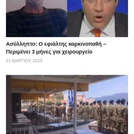
– που δείχνουν ότι το εμβόλιο αυτό είναι
αποτελεσματικό. Ακόμα και με τις μεταλλάξεις. «Αυτό
όμως μένει να το δούμε και στην πραγματική ζωή και
όχι στο εργαστήριο» Ερωτηθείς για το αν με αυτά τα
δεδομένα χρειαστεί και μια δόση αργότερα ανέφερε
Ασύλληπτο: Ο εφιάλτης καρκινοπαθή –
πως ήδη όλες οι μεγάλες εταιρίες που φτιάχνουν τα
Περιμένει 3 μήνες για χειρουργείο
εμβόλια ετοιμάζονται για το επόμενο βήμα. Αυτό
21 ΜΑΡΤΊΟΥ, 2023
συνίσταται σε μια τρίτη δόση του εμβολίου. Αυτό θα
είναι ελαφρώς τροποποιημένο έτσι ώστε να
καλύπτουν και τις μεταλλάξεις. Νίκος Σύψας: Τι
δήλωσε μετά Σχετικά με το αν υπάρχει περίπτωση
κάποιος που έχει ήδη νοσήσει με τον κανονικό
κορωνοιο να ξανανοσήσουν με κάποια από αυτές τις
μεταλλάξεις δήλωσε πως δυστυχώς υπάρχει αυτή η
πιθανότητα και ο ιός να παρακάμψει την