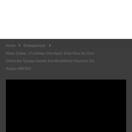
Home
Επικαιρότητα
Νίκος Σύψας: «Γυρίσαμε Στην Αρχή. Είναι Νέος Ιός Στον
Οποίο Δεν Έχουμε Ανοσία Και Μεταδίδεται Ταχύτατα Στη
Χώρα»-ΒΙΝΤΕΟ