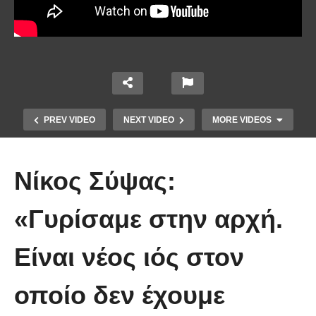
PREV VIDEO
NEXT VIDEO
MORE VIDEOS
Νίκος Σύψας:
«Γυρίσαμε στην αρχή.
Το Βίντεο που έγινε viral από την
Είναι νέος ιός στον
πρώτη στιγμή και συγκίνησε το
Youtube: Αϊ Βασίλης μιλά στη
οποίο δεν έχουμε
νοηματική με ένα μικρό κορίτσι