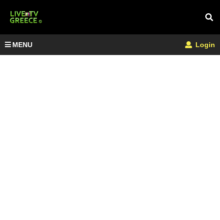
MENU
Login