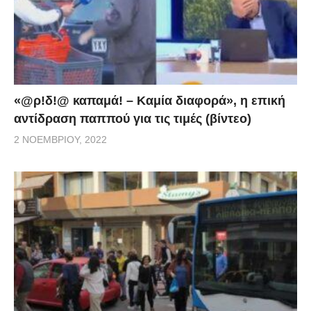
«@ρ!δ!@ καπαμά! – Καμία διαφορά», η επική
αντίδραση παππού για τις τιμές (βίντεο)
2 ΝΟΕΜΒΡΊΟΥ, 2022