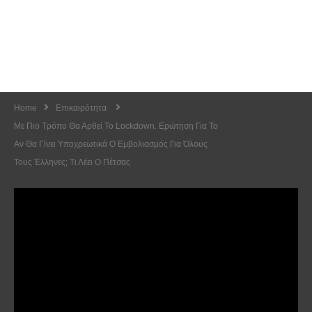
Home
Επικαιρότητα
Με Πιο Τρόπο Θα Αρθεί Το Lockdown. Ερώτηση Για Το
Αν Θα Γίνει Υποχρεωτικά Ο Εμβολιασμός Για Όλους
Τους Έλληνες; Τι Λέει Ο Πέτσας