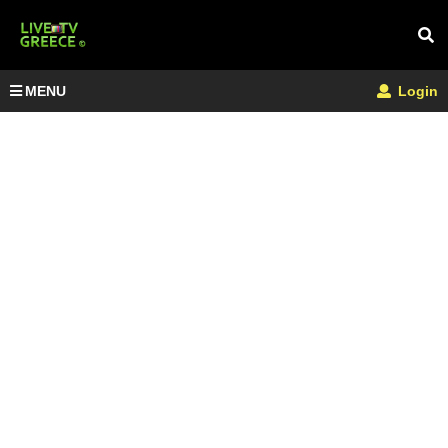
MENU
Login