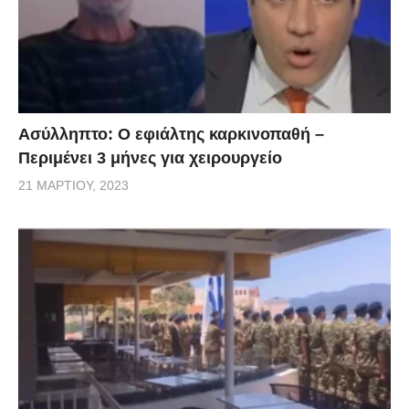
υπερμετάδοση, ενώ η εστίαση και τα καταστήματα
υγειονομικού ενδιαφέροντος θα είναι προς το τέλος.
Αν αυτό είναι σταδιακό και πόσο θα μεσολαβεί από
τη μια φάση στην άλλη, θα το δούμε και θα το
ανακοινώσουμε έγκαιρα», δήλωσε, ενώ απέκλεισε το
Ασύλληπτο: Ο εφιάλτης καρκινοπαθή –
ενδεχόμενο οριζόντιου ανοίγματος. Ειδικότερα, για
Περιμένει 3 μήνες για χειρουργείο
την εστίαση ο κ. Πέτσας υπογράμμισε ότι «τα
21 ΜΑΡΤΊΟΥ, 2023
εστιατόρια και τα καφέ είναι στον σχεδιασμό μας να
ανοίξουν τα Χριστούγεννα με κανόνες και ωράριο.
Όπου υπάρχουν όρθιοι και συγχρωτισμός, μπαρ και
κέντρα διασκέδασης, είναι δύσκολο να ανοίξουν».