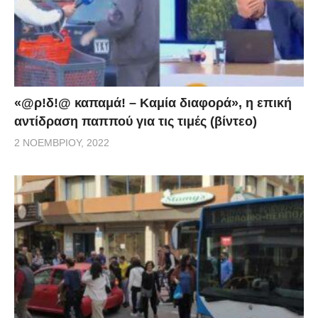
«@ρ!δ!@ καπαμά! – Καμία διαφορά», η επική
αντίδραση παππού για τις τιμές (βίντεο)
2 ΝΟΕΜΒΡΊΟΥ, 2022