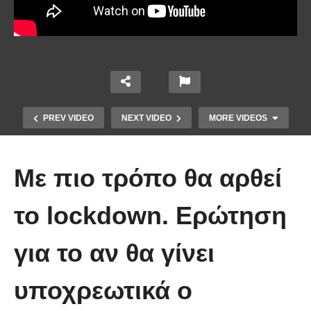
PREV VIDEO
NEXT VIDEO
MORE VIDEOS
Με πιο τρόπο θα αρθεί
το lockdown. Ερώτηση
Το Βίντεο που έγινε viral από την
για το αν θα γίνει
πρώτη στιγμή και συγκίνησε το
Youtube: Αϊ Βασίλης μιλά στη
υποχρεωτικά ο
νοηματική με ένα μικρό κορίτσι