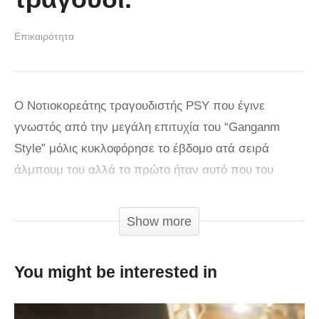
Επικαιρότητα
Ο Νοτιοκορεάτης τραγουδιστής PSY που έγινε
γνωστός από την μεγάλη επιτυχία του “Ganganm
Style” μόλις κυκλοφόρησε το έβδομο ατά σειρά
άλμπουμ του αλλά το πρώτο ήταν αυτό που του
άλλαξε την ζωή. Έχει εννέα κομμάτια στο άλμπουμ
του στο iTunes. Το νέο του τραγούδι ονομάζεται
Show more
“Daddy” και προσπαθεί να μας δείξει τον διάδοχο του
Gangnam Style.
You might be interested in
via