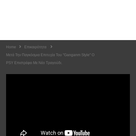
Home
Επικαιρότητα
Μετά Την Παγκόσμια Επιτυχία Του "Ganganm Style" Ο
PSY Επιστρέφει Με Νέο Τραγούδι.