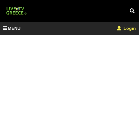
MENU
Login