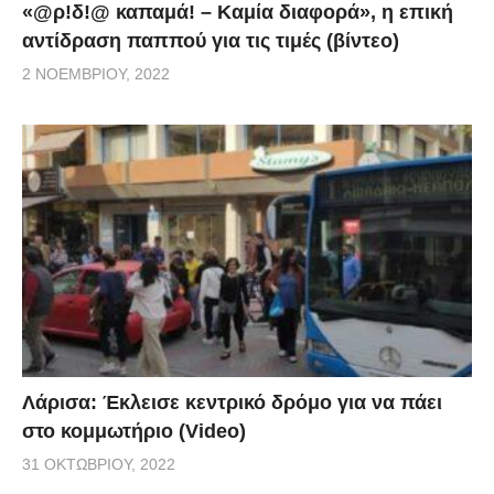
«@ρ!δ!@ καπαμά! – Καμία διαφορά», η επική
αντίδραση παππού για τις τιμές (βίντεο)
2 ΝΟΕΜΒΡΊΟΥ, 2022
Λάρισα: Έκλεισε κεντρικό δρόμο για να πάει
στο κομμωτήριο (Video)
31 ΟΚΤΩΒΡΊΟΥ, 2022