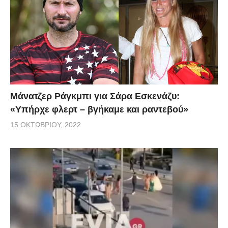
Μάνατζερ Ράγκμπι για Σάρα Εσκενάζυ:
«Υπήρχε φλερτ – βγήκαμε και ραντεβού»
15 ΟΚΤΩΒΡΊΟΥ, 2022