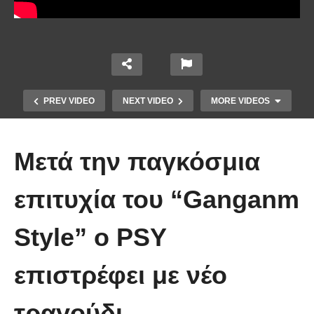
PREV VIDEO
NEXT VIDEO
MORE VIDEOS
Μετά την παγκόσμια
επιτυχία του “Ganganm
Το Βίντεο που έγινε viral από την
Style” ο PSY
πρώτη στιγμή και συγκίνησε το
Youtube: Αϊ Βασίλης μιλά στη
επιστρέφει με νέο
νοηματική με ένα μικρό κορίτσι
τραγούδι.