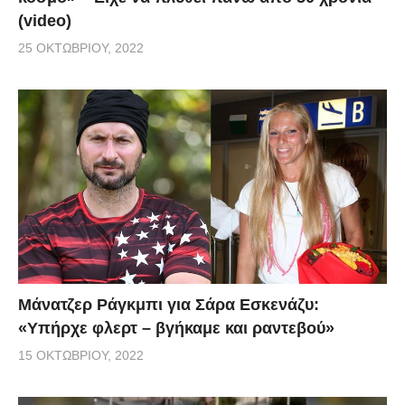
(video)
25 ΟΚΤΩΒΡΊΟΥ, 2022
Μάνατζερ Ράγκμπι για Σάρα Εσκενάζυ:
«Υπήρχε φλερτ – βγήκαμε και ραντεβού»
15 ΟΚΤΩΒΡΊΟΥ, 2022