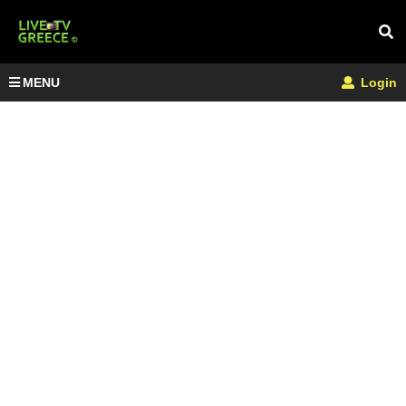
MENU
Login