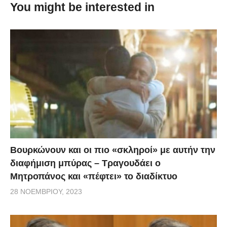
You might be interested in
οποίος έσβησε τη φωτιά. Δείτε το σχετικό
απόσπασμα από το 1:09:00.
Βουρκώνουν και οι πιο «σκληροί» με αυτήν την
διαφήμιση μπύρας – Τραγουδάει ο
Μητροπάνος και «πέφτει» το διαδίκτυο
28 ΝΟΕΜΒΡΊΟΥ, 2023