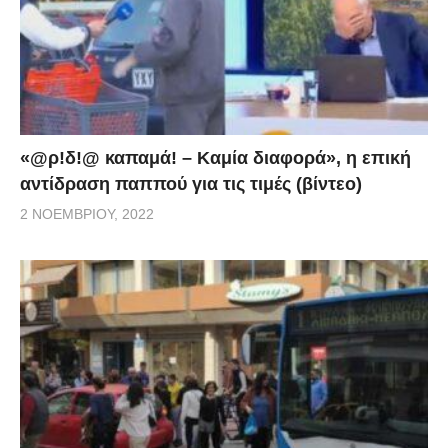
«@ρ!δ!@ καπαμά! – Καμία διαφορά», η επική
αντίδραση παππού για τις τιμές (βίντεο)
2 ΝΟΕΜΒΡΊΟΥ, 2022