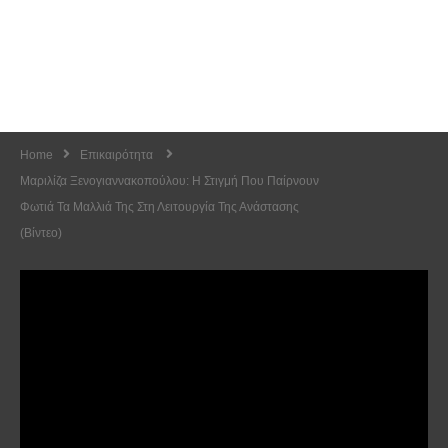
Home
Επικαιρότητα
Μαριλίζα Ξενογιαννακοπούλου: Η Στιγμή Που Παίρνουν
Φωτιά Τα Μαλλιά Της Στη Λειτουργία Της Ανάστασης
(βίντεο)