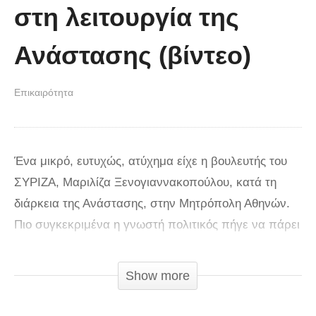
στη λειτουργία της
Ανάστασης (βίντεο)
Επικαιρότητα
Ένα μικρό, ευτυχώς, ατύχημα είχε η βουλευτής του
ΣΥΡΙΖΑ, Μαριλίζα Ξενογιαννακοπούλου, κατά τη
διάρκεια της Ανάστασης, στην Μητρόπολη Αθηνών.
Πιο συγκεκριμένα η γνωστή πολιτικός πήγε να πάρει
την ευχή από τον Αρχιεπίσκοπο Αθηνών και Πάσης
Ελλάδος Ιερώνυμο, ωστόσο τα μαλλιά της πήραν
Show more
φωτιά από την λαμπάδα που κρατούσε. Αμέσως
παρενέβη ο ιερέας δίπλα στον αρχιεπίσκοπο, ο