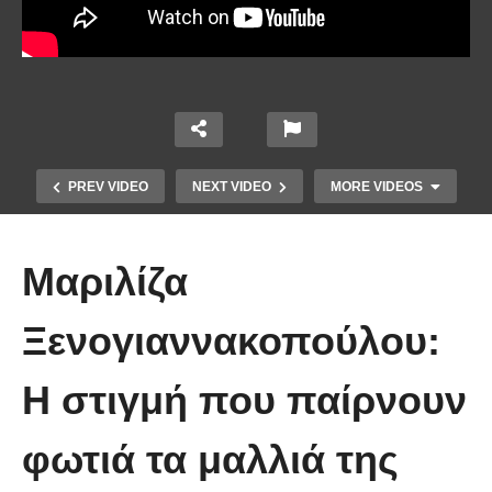
PREV VIDEO
NEXT VIDEO
MORE VIDEOS
Μαριλίζα
Ξενογιαννακοπούλου:
Το Βίντεο που έγινε viral από την
Η στιγμή που παίρνουν
πρώτη στιγμή και συγκίνησε το
Youtube: Αϊ Βασίλης μιλά στη
φωτιά τα μαλλιά της
νοηματική με ένα μικρό κορίτσι