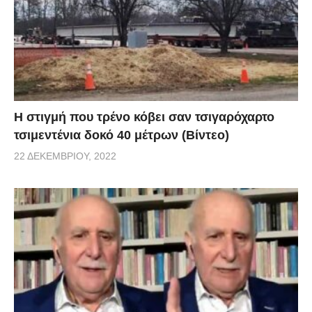
απόφαση της γενικής γραμματείας πολιτικής
προστασίας.
Εντατικοί έλεγχοι θα διενεργούνται σε εργοστάσια
τροφίμων. Στον ελεγκτικό μηχανισμό εντάσσεται και
ο ΕΦΕΤ.
Υποχρεωτική χρήση μάσκας σε χώρους γραφείων
H στιγμή που τρένο κόβει σαν τσιγαρόχαρτο
που υπάρχει επαφή με το κοινό, σε ΜΜΜ, σε
τσιμεντένια δοκό 40 μέτρων (Βίντεο)
σούπερ μάρκετ, σε νοσοκομεία, σε φαρμακεία, σε
22 ΔΕΚΕΜΒΡΊΟΥ, 2022
κομμωτήρια, στους ανελκυστήρες και σε κάθε άλλο
κλειστό χώρο. Σύσταση για χρήση μάσκας στις
σκάλες και σε χώρους όπου δεν μπορούν να
υπάρχουν ασφαλείς αποστάσεις.
Στη συνέχεια ο κ. Χαρδαλιάς απάντησε σε ερωτήσεις
των δημοσιογράφων όπως για το αν τίθεται θέμα
επιστροφής των sms λέγοντας: «Δεν υπάρχει αυτή