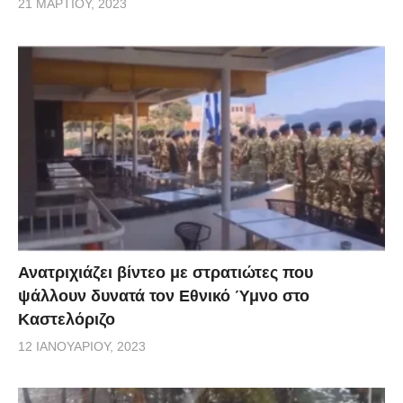
21 ΜΑΡΤΊΟΥ, 2023
στην κυβέρνηση και στους ειδικούς, ενώ σήμερα
έχουν καταγραφεί 121 νέα κρούσματα.
Ο Νίκος Χαρδαλιάς ανέφερε αρχικά ότι «αν μας
ξαναδείτε να κάνουμε καθημερινή ενημέρωση με τον
κ. Τσιόδρα αυτό θα σημαίνει ότι τα πράγματα θα
έχουν δυσκολέψει» και συμπλήρωσε: «Είμαστε
σήμερα εδώ επειδή υπάρχουν σημάδια που μας
ανησυχούν. Η αύξηση των κρουσμάτων δεν πιέζει
ακόμα το σύστημα υγείας».
Ανατριχιάζει βίντεο με στρατιώτες που
ψάλλουν δυνατά τον Εθνικό Ύμνο στο
«Λάβαμε όλα τα μέτρα στις πύλες εισόδου και όπου
Καστελόριζο
χρειάστηκε τις κλείσαμε χωρίς να υπολογίσουμε τις
12 ΙΑΝΟΥΑΡΊΟΥ, 2023
υπόλοιπες συνέπειες με μόνο γνώμονα τη δημόσια
υγεία», σημείωσε ο κ. Χαρδαλιάς.