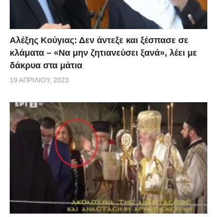
κινδυνεύσουν.
Τους παππούδες μας, τις γιαγιάδες μας. Είναι εκείνα
Αλέξης Κούγιας: Δεν άντεξε και ξέσπασε σε
τα νέα παιδιά, που μπορούν να αντισταθούν σε
κλάματα – «Να μην ζητιανεύσει ξανά», λέει με
οτιδήποτε δεν τους αρέσει, αλλά είναι η ώρα που θα
δάκρυα στα μάτια
πρέπει, με την ευθύνη που τους διακρίνει όλους
19 ΑΠΡΙΛΊΟΥ, 2023
αυτούς τους μήνες, να μπούνε μπροστά στην
προσπάθεια αυτή. Είναι οι νέοι, που θα κληθούν να
ζήσουν σε μια κοινωνία, η οποία θα πρέπει να είναι
καλύτερη.
Και μέσα από αυτή την κρίση να βγούμε κερδισμένοι.
Και σαν χώρα. Να πάει μπροστά η πατρίδα μας.
Είναι αυτά τα νέα παιδιά, τα οποία κοιτάμε στα μάτια
και τους ζητάμε να περιφρουρήσουν ό,τι σημαντικό
έχει γίνει στην κοινωνία τους τελευταίους μήνες.