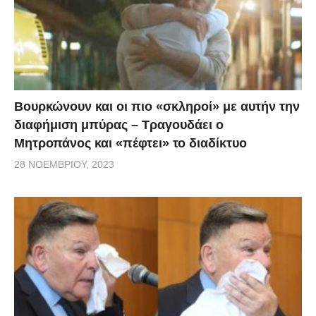
πάρα πολύ τα νέα παιδιά, τα οποία νιώθουν την
ανάγκη και νιώθουν, αν θέλετε, και περισσότερο
άτρωτοι.
Βράζει το αίμα τους. Σε αυτούς απευθύνομαι. Και
Βουρκώνουν και οι πιο «σκληροί» με αυτήν την
σαν πατέρας. Και τους ζητώ να συμβάλλουμε όλοι»,
διαφήμιση μπύρας – Τραγουδάει ο
ανέφερε αρχικά ο υφυπουργός Προστασίας του
Μητροπάνος και «πέφτει» το διαδίκτυο
Πολίτη.
28 ΝΟΕΜΒΡΊΟΥ, 2023
Στη συνέχεια ο Νίκος Χαρδαλιάς πρόσθεσε: «Είναι τα
νέα παιδιά, τα οποία θα πρέπει να περιφρουρήσουν
τα ζητήματα αυτά. Είναι τα νέα παιδιά, που θα είναι
οι επόμενοι ήρωες στην προσπάθεια να
προστατεύσουμε τους μεγάλους ανθρώπους, τους
ανθρώπους που έχουν νοσήματα ή μπορεί να