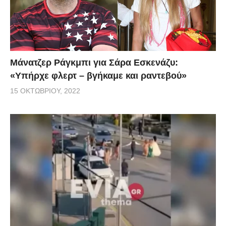
Μάνατζερ Ράγκμπι για Σάρα Εσκενάζυ:
«Υπήρχε φλερτ – βγήκαμε και ραντεβού»
15 ΟΚΤΩΒΡΊΟΥ, 2022