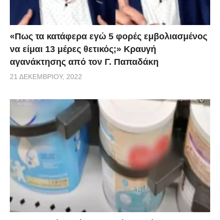
τη στιγμή ζήτημα επαναφοράς των sms. Aν υπάρξει
τέτοιο ζήτημα θα αφορά ανθρώπους που πραγματικά
κινδυνεύουν και πρέπει να τους προστατεύσουμε».
«Πως τα κατάφερα εγώ 5 φορές εμβoλιασμένος
να είμαι 13 μέρες θετικός;» Κραυγή
Μεταξύ άλλων ο υφυπουργός Πολιτικής Προστασίας
αγανάκτησης από τον Γ. Παπαδάκη
σημείωσε: «Δεν υπάρχει κανένα θέμα lockdown, το
21 ΔΕΚΕΜΒΡΊΟΥ, 2022
έχει πει και ο πρωθυπουργός. Ό,τι μέτρο χρειαστεί
να πάρουμε, σε τοπικό επίπεδο, σε συνεννόηση με
τους ειδικούς μας, θα φροντίσουμε να το πάρουμε».
[newsbeast.gr]