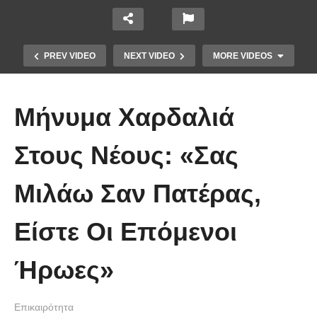
PREV VIDEO
NEXT VIDEO
MORE VIDEOS
Μήνυμα Χαρδαλιά
Στους Νέους: «Σας
Το Βίντεο που έγινε viral από την
Μιλάω Σαν Πατέρας,
πρώτη στιγμή και συγκίνησε το
Youtube: Αϊ Βασίλης μιλά στη
Είστε Οι Επόμενοι
νοηματική με ένα μικρό κορίτσι
Ήρωες»
Επικαιρότητα