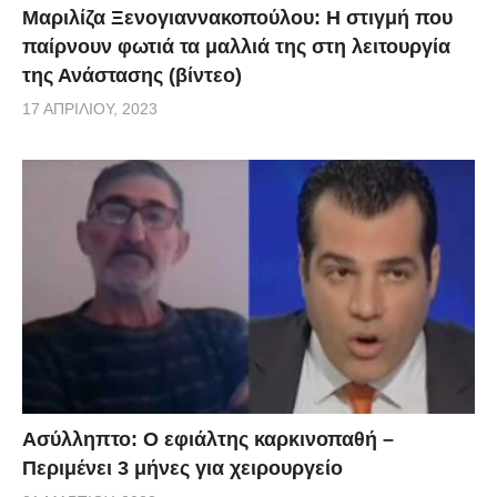
Μαριλίζα Ξενογιαννακοπούλου: Η στιγμή που
Είναι, ναι, αυτά τα νέα παιδιά».
παίρνουν φωτιά τα μαλλιά της στη λειτουργία
της Ανάστασης (βίντεο)
Νίκος Χαρδαλιάς: Αυτά είναι τα νέα μέτρα μετά την
17 ΑΠΡΙΛΊΟΥ, 2023
αύξηση των κρουσμάτων
Το δίδυμο της ενημέρωσης για τις εξελίξεις του
κορονοϊού στην Ελλάδα, Σωτήρης Τσιόδρας και Νίκος
Χαρδαλιάς, επέστρεψαν σήμερα το απόγευμα
εκτάκτως. Ο υφυπουργός Πολιτικής Προστασίας
ανακοίνωσε νέα μέτρα.
Από το υπουργείο Υγείας επέστρεψε η ενημέρωση
των πολιτών την Τρίτη (4/8), έπειτα από τον
Ασύλληπτο: Ο εφιάλτης καρκινοπαθή –
αυξημένο αριθμό κρουσμάτων κορονοϊού τις
Περιμένει 3 μήνες για χειρουργείο
τελευταίες εβδομάδες κάτι που προκάλεσε ανησυχία