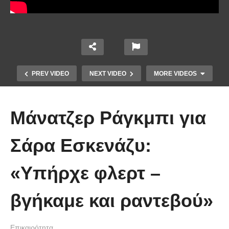
PREV VIDEO
NEXT VIDEO
MORE VIDEOS
Μάνατζερ Ράγκμπι για
Σάρα Εσκενάζυ:
Το Βίντεο που έγινε viral από την
«Υπήρχε φλερτ –
πρώτη στιγμή και συγκίνησε το
Youtube: Αϊ Βασίλης μιλά στη
βγήκαμε και ραντεβού»
νοηματική με ένα μικρό κορίτσι
Επικαιρότητα