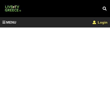
MENU
Login