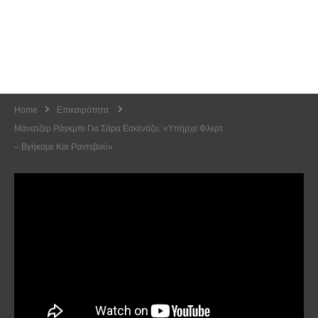
Home
Επικαιρότητα
Μάνατζερ Ράγκμπι Για Σάρα Εσκενάζυ: «Υπήρχε Φλερτ
– Βγήκαμε Και Ραντεβού»