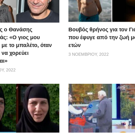
ς ο Θανάσης
Βουβός θρήνος για τον Γ
ς: «Ο γιος μου
που έφυγε από την ζωή μ
 με το μπαλέτο, όταν
ετών
 να χορεύει
3 ΝΟΕΜΒΡΊΟΥ, 2022
αι»
Υ, 2022