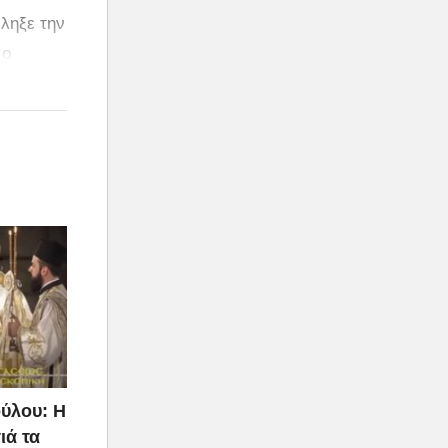
ληξε την
 ο
ύλου: Η
ιά τα