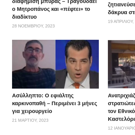
διαφήμιση μπύρας – Τραγουδάει
ζητιανεύσε
ο Μητροπάνος και «πέφτει» το
δάκρυα στ
διαδίκτυο
19 ΑΠΡΙΛΊΟΥ,
28 ΝΟΕΜΒΡΊΟΥ, 2023
Ασύλληπτο: Ο εφιάλτης
Ανατριχιάζ
καρκινοπαθή – Περιμένει 3 μήνες
στρατιώτε
για χειρουργείο
τον Εθνικ
Καστελόρι
21 ΜΑΡΤΊΟΥ, 2023
12 ΙΑΝΟΥΑΡΊΟ