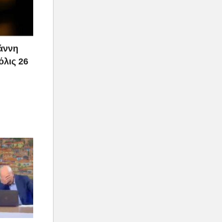
ιάννη
όλις 26