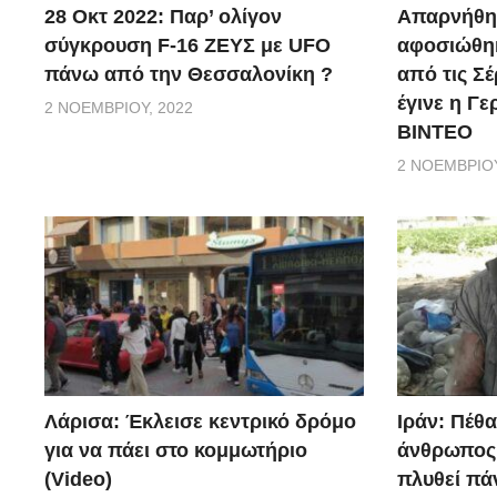
28 Οκτ 2022: Παρ’ ολίγον
Απαρνήθηκ
σύγκρουση F-16 ΖΕΥΣ με UFO
αφοσιώθηκ
πάνω από την Θεσσαλονίκη ?
από τις Σέ
έγινε η Γ
2 ΝΟΕΜΒΡΊΟΥ, 2022
ΒΙΝΤΕΟ
2 ΝΟΕΜΒΡΊΟΥ
Λάρισα: Έκλεισε κεντρικό δρόμο
Ιράν: Πέθ
για να πάει στο κομμωτήριο
άνθρωπος 
(Video)
πλυθεί πά