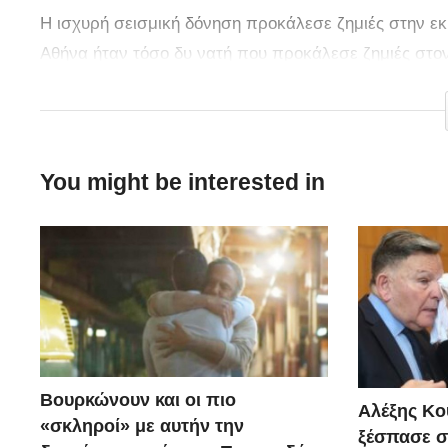
Η ισχυρή σεισμική δόνηση προκάλεσε ζημιές στην εκ
Αθήνα ήταν τόσο δυ νατή που προκάλεσε ζημιές στο
σταυρός που βρίσκεται στον τρούλο λύγισε όπως μπο
You might be interested in
Βουρκώνουν και οι πιο
Αλέξης Κού
«σκληροί» με αυτήν την
ξέσπασε σ