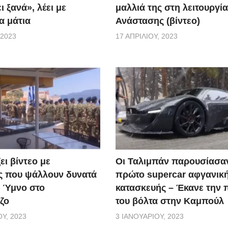
ι ξανά», λέει με
μαλλιά της στη λειτουργία
α μάτια
Ανάστασης (βίντεο)
 2023
17 ΑΠΡΙΛΊΟΥ, 2023
ει βίντεο με
Οι Ταλιμπάν παρουσίασα
ς που ψάλλουν δυνατά
πρώτο supercar αφγανικ
ό Ύμνο στο
κατασκευής – Έκανε την
ζο
του βόλτα στην Καμπούλ
Υ, 2023
3 ΙΑΝΟΥΑΡΊΟΥ, 2023