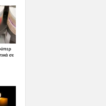
ούπερ
τικά σε