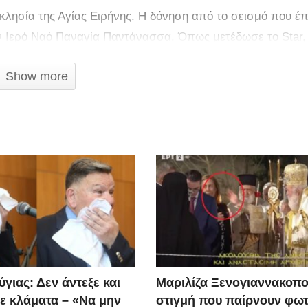
κλησία της Αγίας Ειρήνης. Η δόνηση από το σεισμό που έπ
ν Ιερό Ναό Παναγία Παντάνασσα. Όπως μετέδωσε το Star,
ρείτε να δείτε στο video…
Show more
γιας: Δεν άντεξε και
Μαριλίζα Ξενογιαννακοπο
ε κλάματα – «Να μην
στιγμή που παίρνουν φωτ