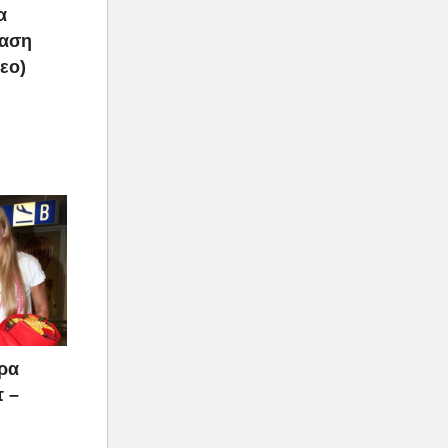
α
ραση
τεο)
άρα
τ –