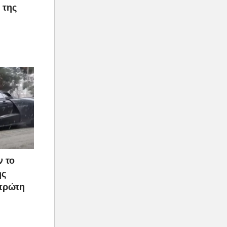
 της
ν το
ής
 πρώτη