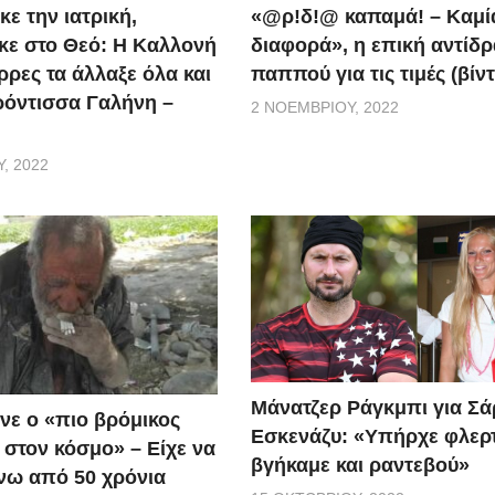
ε την ιατρική,
«@ρ!δ!@ καπαμά! – Καμί
ε στο Θεό: Η Καλλονή
διαφορά», η επική αντίδ
ρρες τα άλλαξε όλα και
παππού για τις τιμές (βίν
ερόντισσα Γαλήνη –
2 ΝΟΕΜΒΡΊΟΥ, 2022
, 2022
Μάνατζερ Ράγκμπι για Σ
ανε ο «πιο βρόμικος
Εσκενάζυ: «Υπήρχε φλερ
στον κόσμο» – Είχε να
βγήκαμε και ραντεβού»
νω από 50 χρόνια