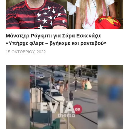
Μάνατζερ Ράγκμπι για Σάρα Εσκενάζυ:
«Υπήρχε φλερτ – βγήκαμε και ραντεβού»
15 ΟΚΤΩΒΡΊΟΥ, 2022