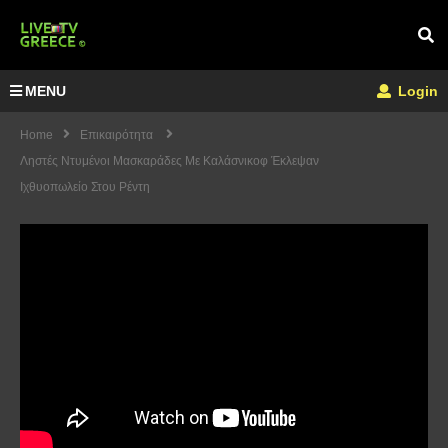
MENU
Login
Home
Επικαιρότητα
Ληστές Ντυμένοι Μασκαράδες Με Καλάσνικοφ Έκλεψαν
Ιχθυοπωλείο Στου Ρέντη