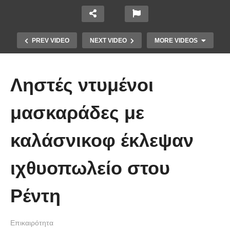
PREV VIDEO
NEXT VIDEO
MORE VIDEOS
Ληστές ντυμένοι
μασκαράδες με
Το Βίντεο που έγινε viral από την
καλάσνικοφ έκλεψαν
πρώτη στιγμή και συγκίνησε το
Youtube: Αϊ Βασίλης μιλά στη
ιχθυοπωλείο στου
νοηματική με ένα μικρό κορίτσι
Ρέντη
Επικαιρότητα