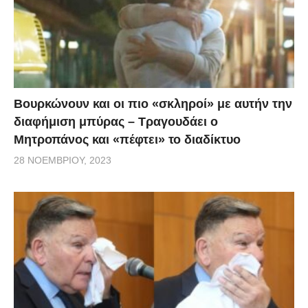
επαγγελματίες του είδους. Δείτε την άφιξη και την
αναχώρηση των δύο δραστών.
[
zougla
] [
real
]
Βουρκώνουν και οι πιο «σκληροί» με αυτήν την
διαφήμιση μπύρας – Τραγουδάει ο
Μητροπάνος και «πέφτει» το διαδίκτυο
28 ΝΟΕΜΒΡΊΟΥ, 2023