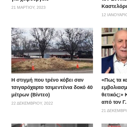
καθήκοντα. Χωρίς ποτέ να του αφήνεται καμία επιλογ
Καστελόρι
21 ΜΑΡΤΊΟΥ, 2023
καθηκόντων του».
12 ΙΑΝΟΥΑΡΊΟ
H στιγμή που τρένο κόβει σαν
«Πως τα κ
τσιγαρόχαρτο τσιμεντένια δοκό 40
εμβoλιασμέ
μέτρων (Βίντεο)
θετικός;»
από τον Γ
22 ΔΕΚΕΜΒΡΊΟΥ, 2022
21 ΔΕΚΕΜΒΡΊ