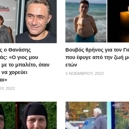
ς ο Θανάσης
Βουβός θρήνος για τον Γ
ς: «Ο γιος μου
που έφυγε από την ζωή μ
 με το μπαλέτο, όταν
ετών
 να χορεύει
3 ΝΟΕΜΒΡΊΟΥ, 2022
αι»
Υ, 2022