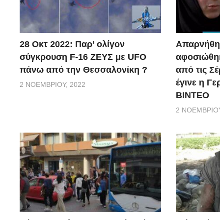
28 Οκτ 2022: Παρ’ ολίγον
Απαρνήθηκ
σύγκρουση F-16 ΖΕΥΣ με UFO
αφοσιώθηκ
πάνω από την Θεσσαλονίκη ?
από τις Σέ
έγινε η Γ
2 ΝΟΕΜΒΡΊΟΥ, 2022
ΒΙΝΤΕΟ
2 ΝΟΕΜΒΡΊΟΥ