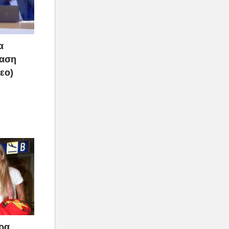
α
ραση
τεο)
άρα