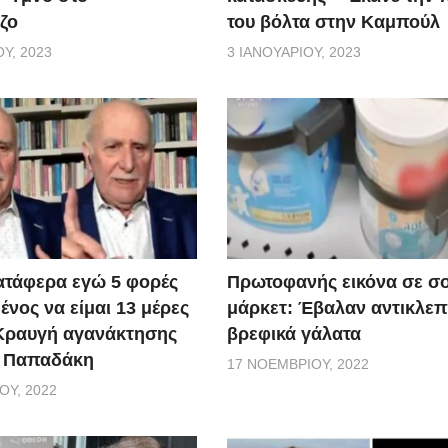
ή στο τι αναλαμβάνει, ακόμη και έξω από την περιοχή των
ζο
του βόλτα στην Καμπούλ
Υ, 2023
3 ΙΑΝΟΥΑΡΊΟΥ, 2023
ατάφερα εγώ 5 φορές
Πρωτοφανής εικόνα σε σ
νος να είμαι 13 μέρες
μάρκετ: Έβαλαν αντικλεπ
 Κραυγή αγανάκτησης
βρεφικά γάλατα
. Παπαδάκη
17 ΝΟΕΜΒΡΊΟΥ, 2022
ΟΥ, 2022