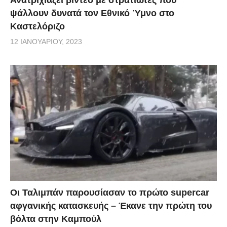
υπάρχει κατάσχεση από το κράτος για οποιοδήποτε
ψάλλουν δυνατά τον Εθνικό Ύμνο στο
Καστελόριζο
εισόδημα αποκτά, υπάρχουν κάποιες ξένες εταιρείες
12 ΙΑΝΟΥΑΡΊΟΥ, 2023
με τις οποίες είχε συνεργαστεί κατά το παρελθόν και
όπως είπε τον εμπιστεύονται. «Έχασα τα πάντα και
έχω κάνει από το μηδέν δυο τρεις δουλειές», ανέφερε
χαρακτηριστικά.
Οι Ταλιμπάν παρουσίασαν το πρώτο supercar
αφγανικής κατασκευής – Έκανε την πρώτη του
βόλτα στην Καμπούλ