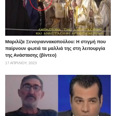
κάνουν με οικονομικά. Μου φέρονταν όλοι πάρα
πολύ καλά. Μπήκα στη φυλακή σαν Λάκης και βγήκα
σαν κύριος Γαβαλάς για όλους. Έτσι έμπαινα και
στους οίκους μόδας. Μετά από ένα τρίμηνο, όταν και
οι δικηγόροι έλεγαν θα βγω δεν θα βγω, λέω “παιδιά,
Μαριλίζα Ξενογιαννακοπούλου: Η στιγμή που
εδώ καθόμαστε μέχρι το 18μηνο”. Γιατί δεν ήμουν
παίρνουν φωτιά τα μαλλιά της στη λειτουργία
ακόμη φυλακισμένος, ήμουν υπόδικος. Ξαφνικά
της Ανάστασης (βίντεο)
έκανα τις γυμναστικές μου, έκανα τα πάντα και
17 ΑΠΡΙΛΊΟΥ, 2023
έβλεπα όλους τους άλλους σαν κομπάρσους. Για
αυτούς ήμουν ο Παπαμιχαήλ τους, η Βουγιουκλάκη
τους, η Καρέζη τους και πολλές φορές ο Φούντας
τους» πρόσθεσε με χαμόγελο γνωστός σχεδιαστής.
Λάκης Γαβαλάς: Ο γάμος και η διακοπή της κύησης
Στη συνέχεια ο Λάκης Γαβαλάς αναφέρθηκε και στην
προσωπική του ζωή για την οποία αποκάλυψε πως