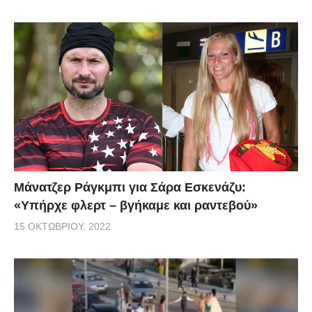
Μάνατζερ Ράγκμπι για Σάρα Εσκενάζυ:
«Υπήρχε φλερτ – βγήκαμε και ραντεβού»
15 ΟΚΤΩΒΡΊΟΥ, 2022