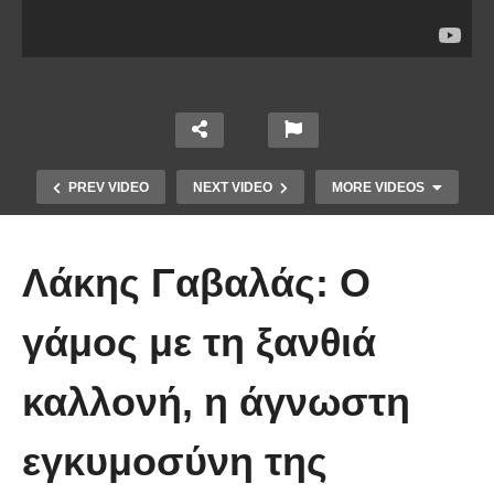
PREV VIDEO
NEXT VIDEO
MORE VIDEOS
Λάκης Γαβαλάς: Ο
γάμος με τη ξανθιά
Το Βίντεο που έγινε viral από την
καλλονή, η άγνωστη
πρώτη στιγμή και συγκίνησε το
Youtube: Αϊ Βασίλης μιλά στη
εγκυμοσύνη της
νοηματική με ένα μικρό κορίτσι