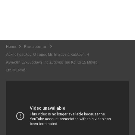
Home
Επικαιρότητα
Λάκης Γαβαλάς: Ο Γάμος Με Τη Ξανθιά Καλλονή, Η
Άγνωστη Εγκυμοσύνη Της Συζύγου Του Και Οι 15 Μήνες
Στη Φυλακή