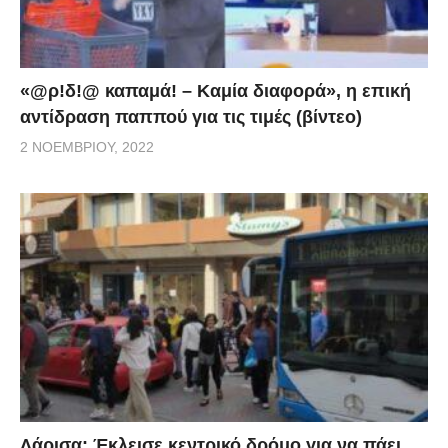
«@ρ!δ!@ καπαμά! – Καμία διαφορά», η επική
αντίδραση παππού για τις τιμές (βίντεο)
2 ΝΟΕΜΒΡΊΟΥ, 2022
Λάρισα: Έκλεισε κεντρικό δρόμο για να πάει