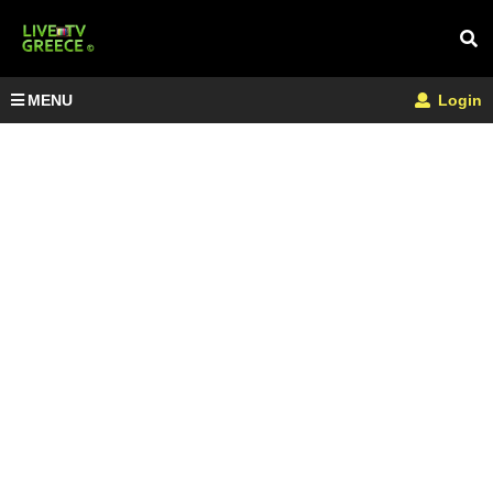
MENU
Login