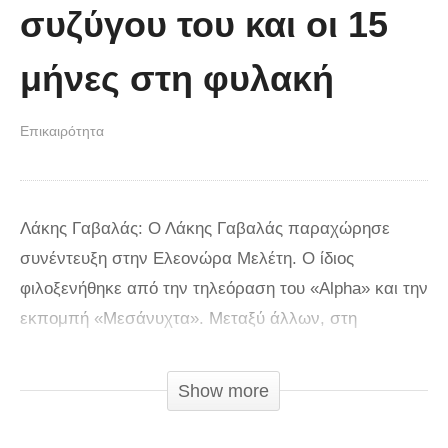
συζύγου του και οι 15
μήνες στη φυλακή
Επικαιρότητα
Λάκης Γαβαλάς: Ο Λάκης Γαβαλάς παραχώρησε
συνέντευξη στην Ελεονώρα Μελέτη. Ο ίδιος
φιλοξενήθηκε από την τηλεόραση του «Alpha» και την
εκπομπή «Μεσάνυχτα». Μεταξύ άλλων, στη
συνέντευξή του αναφέρθηκε σε άγνωστες πτυχές της
ζωής του. Επίσης, μίλησε για την περιπέτειά του στη
Show more
δικαιοσύνη, τη φυλακή, το γάμο του και τον Τρύφωνα
Σαμαρά. Λάκης Γαβαλάς: Τι είπε για τον Τρύφωνα