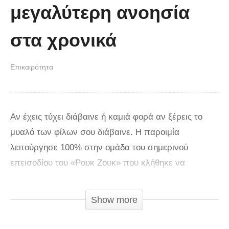
μεγαλύτερη ανοησία
στα χρονικά
Επικαιρότητα
Aν έχεις τύχει διάβαινε ή καμιά φορά αν ξέρεις το
μυαλό των φίλων σου διάβαινε. Η παροιμία
λειτούργησε 100% στην ομάδα του σημερινού
επεισοδίου του «Ρουκ Ζουκ» που κλήθηκε να
περιγράψει τη λέξη κατσίκι στον πρώτο μόλις γύρο
του παιχνιδιού. Από την αρχηγό κιόλας καταλάβαμε
Show more
ότι αυτή είναι μία ιδιαίτερη ομάδα που δε χρειάζεται
να κάνει τη σωστή περιγραφή αλλά την περιγραφή