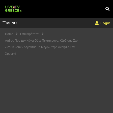
MENU
Login
Home
Επικαιρότητα
Λάθος Που Δεν Κάνει Ούτε Πεντάχρονο: Κέρδισαν Στο
«Ρουκ Ζουκ» Λέγοντας Τη Μεγαλύτερη Ανοησία Στα
Χρονικά