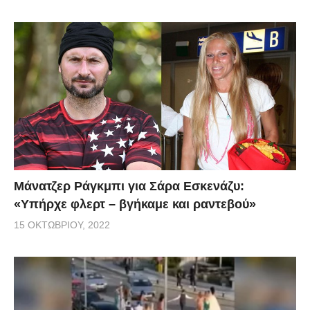
Μάνατζερ Ράγκμπι για Σάρα Εσκενάζυ:
«Υπήρχε φλερτ – βγήκαμε και ραντεβού»
15 ΟΚΤΩΒΡΊΟΥ, 2022