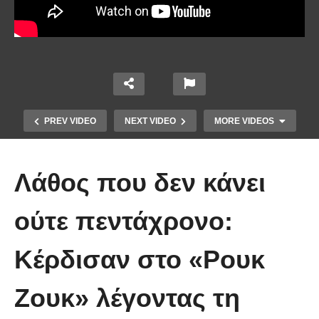
PREV VIDEO
NEXT VIDEO
MORE VIDEOS
Λάθος που δεν κάνει
ούτε πεντάχρονο:
Το Βίντεο που έγινε viral από την
Κέρδισαν στο «Ρουκ
πρώτη στιγμή και συγκίνησε το
Youtube: Αϊ Βασίλης μιλά στη
Ζουκ» λέγοντας τη
νοηματική με ένα μικρό κορίτσι