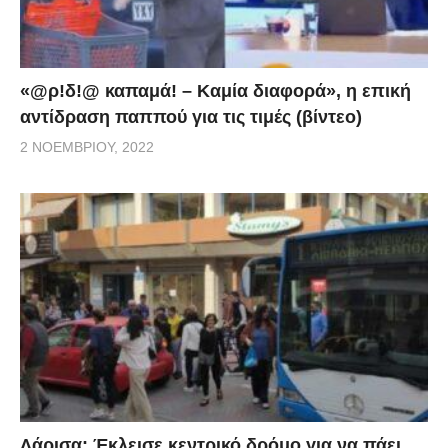
«@ρ!δ!@ καπαμά! – Καμία διαφορά», η επική
αντίδραση παππού για τις τιμές (βίντεο)
2 ΝΟΕΜΒΡΊΟΥ, 2022
Λάρισα: Έκλεισε κεντρικό δρόμο για να πάει