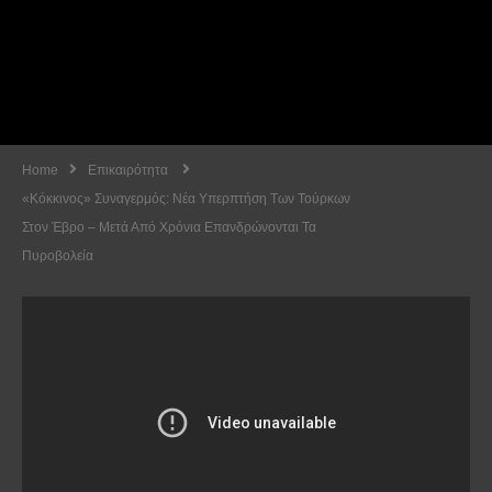
Home
Επικαιρότητα
«Κόκκινος» Συναγερμός: Νέα Υπερπτήση Των Τούρκων
Στον Έβρο – Μετά Από Χρόνια Επανδρώνονται Τα
Πυροβολεία