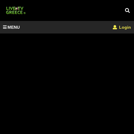
MENU
Login