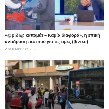
«@ρ!δ!@ καπαμά! – Καμία διαφορά», η επική
αντίδραση παππού για τις τιμές (βίντεο)
2 ΝΟΕΜΒΡΊΟΥ, 2022