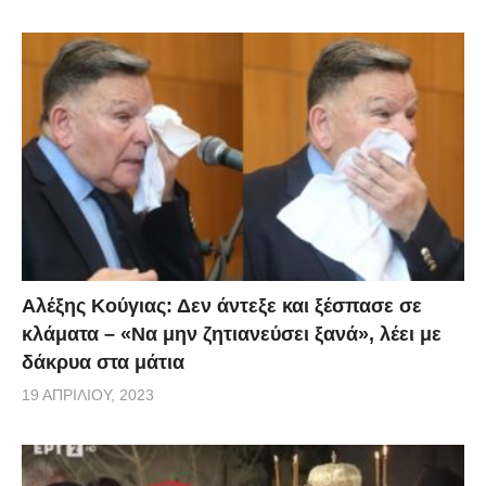
που είχε να συμβεί αρκετά χρόνια. Όλοι φοβούνται
ότι ένα «θερμό επεισόδιο είναι αρκετά πιθανό.
Με πληροφορίες από OPEN TV, ΦΩΤΟ eurokinissi
Αλέξης Κούγιας: Δεν άντεξε και ξέσπασε σε
κλάματα – «Να μην ζητιανεύσει ξανά», λέει με
δάκρυα στα μάτια
19 ΑΠΡΙΛΊΟΥ, 2023