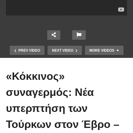
PREV VIDEO
NEXT VIDEO
MORE VIDEOS
«Κόκκινος»
συναγερμός: Νέα
Το Βίντεο που έγινε viral από την
υπερπτήση των
πρώτη στιγμή και συγκίνησε το
Youtube: Αϊ Βασίλης μιλά στη
Τούρκων στον Έβρο –
νοηματική με ένα μικρό κορίτσι