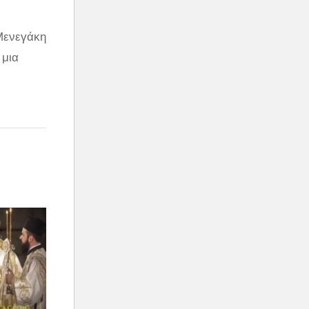
 Μενεγάκη
 μια
ικός σε
ούμε,
α».