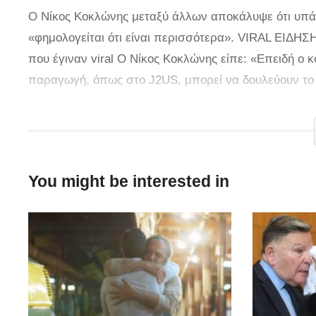
Ο Νίκος Κοκλώνης μεταξύ άλλων αποκάλυψε ότι υπάρ
«φημολογείται ότι είναι περισσότερα». VIRAL ΕΙΔΗΣ
που έγιναν viral Ο Νίκος Κοκλώνης είπε: «Επειδή ο
παραγωγή, όπως στο J2US, μπορεί να δουλεύουν το
Open, μετά στον ΑΝΤ1… Κυρίως οι τεχνικοί, δουλεύο
μια άλλη μεγάλη παραγωγή, όχι δική μας, έχει βγει θ
είναι επίσημο, είναι στο Big Brother. Μάλιστα, δεν εί
You might be interested in