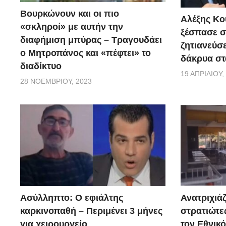
Βουρκώνουν και οι πιο
Αλέξης Κού
«σκληροί» με αυτήν την
ξέσπασε σ
διαφήμιση μπύρας – Τραγουδάει
ζητιανεύσε
ο Μητροπάνος και «πέφτει» το
δάκρυα στ
διαδίκτυο
19 ΑΠΡΙΛΊΟΥ,
28 ΝΟΕΜΒΡΊΟΥ, 2023
Ασύλληπτο: Ο εφιάλτης
Ανατριχιάζ
καρκινοπαθή – Περιμένει 3 μήνες
στρατιώτε
για χειρουργείο
τον Εθνικ