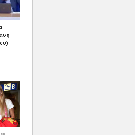
α
ραση
τεο)
άρα