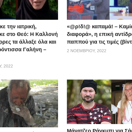
ε την ιατρική,
«@ρ!δ!@ καπαμά! – Καμί
ε στο Θεό: Η Καλλονή
διαφορά», η επική αντίδ
ρρες τα άλλαξε όλα και
παππού για τις τιμές (βίν
ερόντισσα Γαλήνη –
2 ΝΟΕΜΒΡΊΟΥ, 2022
, 2022
Μάνατζερ Ράγκμπι για Σ