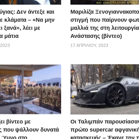
γιας: Δεν άντεξε και
Μαριλίζα Ξενογιαννακοπο
ε κλάματα – «Να μην
στιγμή που παίρνουν φωτ
ι ξανά», λέει με
μαλλιά της στη λειτουργία
α μάτια
Ανάστασης (βίντεο)
 2023
17 ΑΠΡΙΛΊΟΥ, 2023
ει βίντεο με
Οι Ταλιμπάν παρουσίασα
ς που ψάλλουν δυνατά
πρώτο supercar αφγανικ
ό Ύμνο στο
κατασκευής – Έκανε την