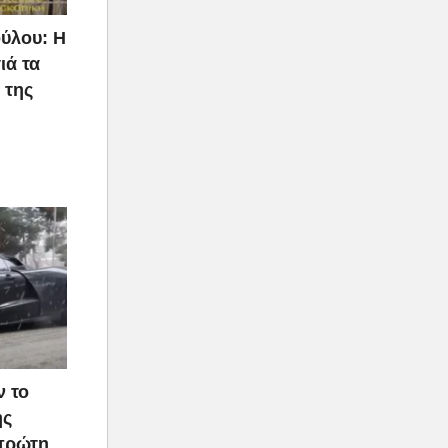
ύλου: Η
ιά τα
 της
ν το
ής
 πρώτη