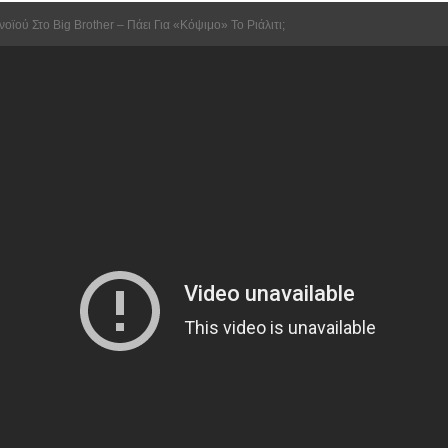
ϊού Στο Big Brother – Πάει Για «κόψιμο» Το Ριάλιτι;