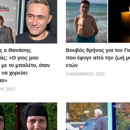
ς ο Θανάσης
Βουβός θρήνος για τον Γ
ς: «Ο γιος μου
που έφυγε από την ζωή μ
 με το μπαλέτο, όταν
ετών
 να χορεύει
3 ΝΟΕΜΒΡΊΟΥ, 2022
αι»
Υ, 2022