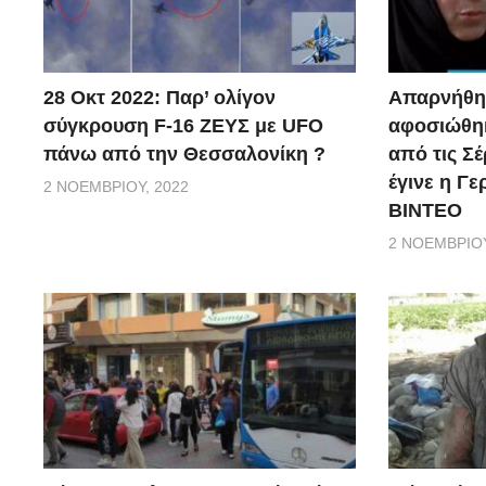
28 Οκτ 2022: Παρ’ ολίγον
Απαρνήθηκ
σύγκρουση F-16 ΖΕΥΣ με UFO
αφοσιώθηκ
πάνω από την Θεσσαλονίκη ?
από τις Σέ
έγινε η Γ
2 ΝΟΕΜΒΡΊΟΥ, 2022
ΒΙΝΤΕΟ
2 ΝΟΕΜΒΡΊΟΥ