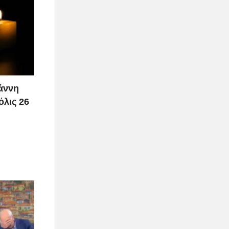
ιάννη
όλις 26