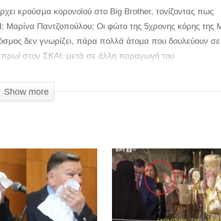
χει κρούσμα κορονοϊού στο Big Brother, τονίζοντας πως
Η: Μαρίνα Παντζοπούλου: Οι φώτο της 5χρονης κόρης της
 κόσμος δεν γνωρίζει, πάρα πολλά άτομα που δουλεύουν σε
 πρωί στον ΣΚΑΙ, μετά σε άλλη παραγωγή του
υν σε πολλές παραγωγές. Όταν ενημερώθηκα ότι ένας τεχν
Show more
ετικός…». Και η Κατερίνα Καινούργιου τότε είπε: «Να το π
ναι ένα το κρούσμα εκεί, φημολογείται ότι είναι περισσότερ