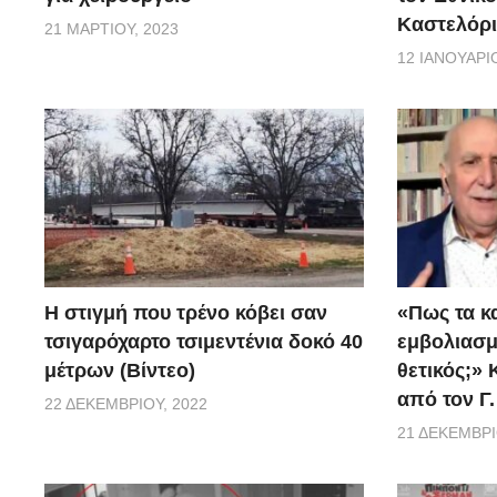
Καστελόρι
21 ΜΑΡΤΊΟΥ, 2023
12 ΙΑΝΟΥΑΡΊΟ
H στιγμή που τρένο κόβει σαν
«Πως τα κ
τσιγαρόχαρτο τσιμεντένια δοκό 40
εμβoλιασμέ
μέτρων (Βίντεο)
θετικός;»
από τον Γ
22 ΔΕΚΕΜΒΡΊΟΥ, 2022
21 ΔΕΚΕΜΒΡΊ