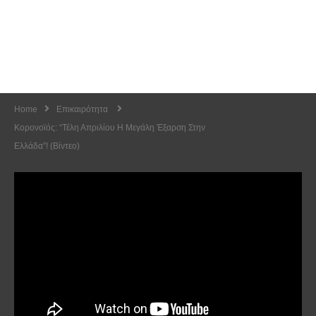
Home
Επικαιρότητα
Κορονοϊός: “Τέλη Απριλίου Η Μεγάλη Έξαρση Στην
Ελλάδα”! (Βίντεο)