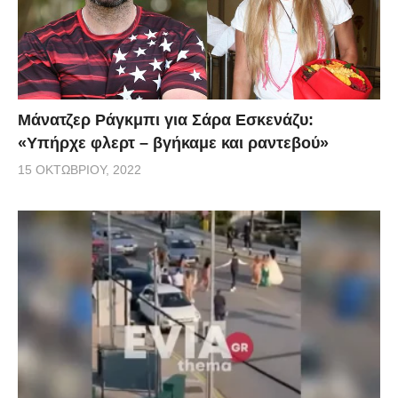
Μάνατζερ Ράγκμπι για Σάρα Εσκενάζυ:
«Υπήρχε φλερτ – βγήκαμε και ραντεβού»
15 ΟΚΤΩΒΡΊΟΥ, 2022