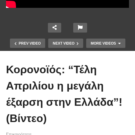
PREV VIDEO
NEXT VIDEO
MORE VIDEOS
Κορονοϊός: “Τέλη
Απριλίου η μεγάλη
Το Βίντεο που έγινε viral από την
έξαρση στην Ελλάδα”!
πρώτη στιγμή και συγκίνησε το
Youtube: Αϊ Βασίλης μιλά στη
(Βίντεο)
νοηματική με ένα μικρό κορίτσι
Επικαιρότητα