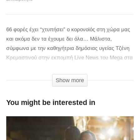
66 φορές έχει “χτυπήσει” ο κορονοϊός στη χώρα μας
και ακόμα δεν τα έχουμε δει όλα… Μάλιστα,
σύμφωνα με την καθηγήτρια δημόσιας υγείας Τζένη
Κρεμαστινού στην εκπομπή Live News του Mega στα
τέλη του επόμενου μήνα αναμένεται η μεγάλη
έξαρση στην Ελλάδα. Όπως λέει η κ. Κρεμαστινού,
Show more
αυτή τη χρονική συγκυρία ο αριθμός των
επιβεβαιωμένων κρουσμάτων στην ελληνική
You might be interested in
επικράτεια είναι σχετικά μικρός. “Τα περισσότερα
σχετίζονται με την εκδρομή στους Αγίους Τόπους και
φυσικά από ανθρώπους που ταξίδεψαν στην Ιταλία”
σημειώνει η ειδική επιστήμονας, που βρέθηκε