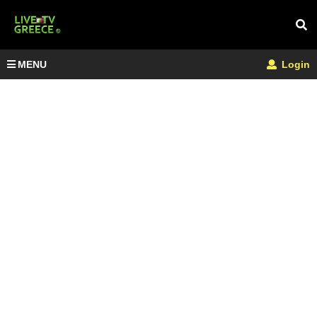
MENU
Login