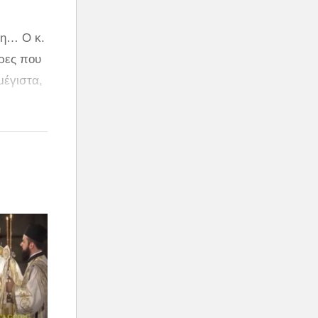
χη… Ο κ.
έρες που
μέγιστα,
 σύζυγος
ώ στο
από την
οποία