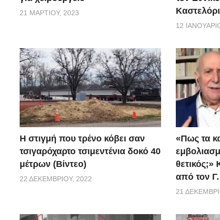
Καστελόρι
21 ΜΑΡΤΊΟΥ, 2023
12 ΙΑΝΟΥΑΡΊΟ
H στιγμή που τρένο κόβει σαν
«Πως τα κ
τσιγαρόχαρτο τσιμεντένια δοκό 40
εμβoλιασμέ
μέτρων (Βίντεο)
θετικός;»
από τον Γ
22 ΔΕΚΕΜΒΡΊΟΥ, 2022
21 ΔΕΚΕΜΒΡΊ