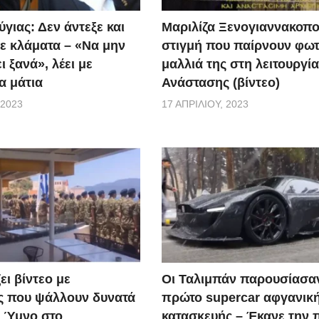
γιας: Δεν άντεξε και
Μαριλίζα Ξενογιαννακοπο
ε κλάματα – «Να μην
στιγμή που παίρνουν φωτ
ι ξανά», λέει με
μαλλιά της στη λειτουργία
α μάτια
Ανάστασης (βίντεο)
 2023
17 ΑΠΡΙΛΊΟΥ, 2023
ει βίντεο με
Οι Ταλιμπάν παρουσίασα
ς που ψάλλουν δυνατά
πρώτο supercar αφγανικ
ό Ύμνο στο
κατασκευής – Έκανε την