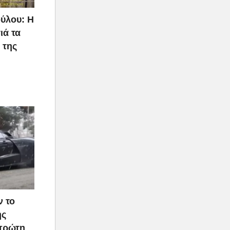
ύλου: Η
ιά τα
 της
ν το
ής
 πρώτη