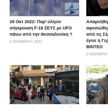
28 Οκτ 2022: Παρ’ ολίγον
Απαρνήθηκ
σύγκρουση F-16 ΖΕΥΣ με UFO
αφοσιώθηκ
πάνω από την Θεσσαλονίκη ?
από τις Σέ
έγινε η Γ
2 ΝΟΕΜΒΡΊΟΥ, 2022
ΒΙΝΤΕΟ
2 ΝΟΕΜΒΡΊΟΥ