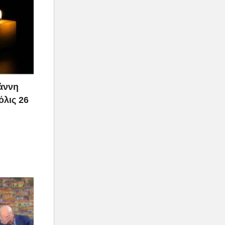
ιάννη
όλις 26