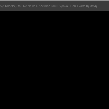
γίζει Καρδιές Στο Live News Ο Αδελφός Του 67χρονου Που Έχασε Τη Μάχη