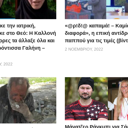
ε την ιατρική,
«@ρ!δ!@ καπαμά! – Καμί
ε στο Θεό: Η Καλλονή
διαφορά», η επική αντίδ
ρρες τα άλλαξε όλα και
παππού για τις τιμές (βίν
ερόντισσα Γαλήνη –
2 ΝΟΕΜΒΡΊΟΥ, 2022
, 2022
Μάνατζερ Ράγκμπι για Σ