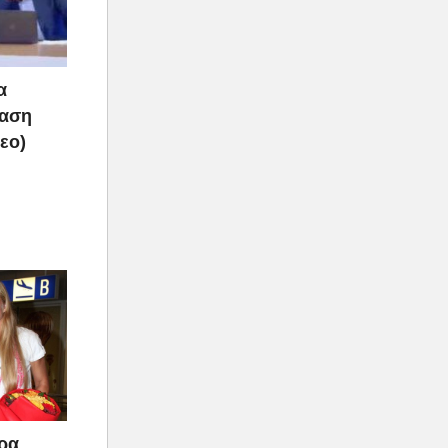
α
ραση
τεο)
άρα