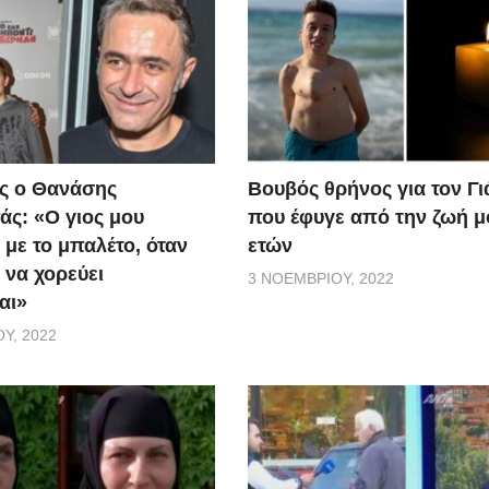
ς ο Θανάσης
Βουβός θρήνος για τον Γ
ς: «Ο γιος μου
που έφυγε από την ζωή μ
 με το μπαλέτο, όταν
ετών
 να χορεύει
3 ΝΟΕΜΒΡΊΟΥ, 2022
αι»
Υ, 2022