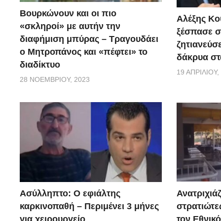
Βουρκώνουν και οι πιο
Αλέξης Κού
«σκληροί» με αυτήν την
ξέσπασε σ
διαφήμιση μπύρας – Τραγουδάει
ζητιανεύσε
ο Μητροπάνος και «πέφτει» το
δάκρυα στ
διαδίκτυο
19 ΑΠΡΙΛΊΟΥ,
28 ΝΟΕΜΒΡΊΟΥ, 2023
Ασύλληπτο: Ο εφιάλτης
Ανατριχιάζ
καρκινοπαθή – Περιμένει 3 μήνες
στρατιώτε
για χειρουργείο
τον Εθνικ