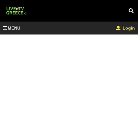
MENU
Login