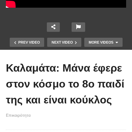
PREV VIDEO
NEXT VIDEO
MORE VIDEOS
Καλαμάτα: Μάνα έφερε
στον κόσμο το 8ο παιδί
Το Βίντεο που έγινε viral από την
της και είναι κούκλος
πρώτη στιγμή και συγκίνησε το
Youtube: Αϊ Βασίλης μιλά στη
Επικαιρότητα
νοηματική με ένα μικρό κορίτσι