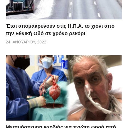
Έτσι απομακρύνουν στις Η.Π.Α. το χιόνι από
την Εθνική Οδό σε χρόνο ρεκόρ!
24 ΙΑΝΟΥΑΡΊΟΥ, 2022
Μεταμόσχευση καρδιάς για πρώτη φορά από