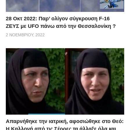
28 Οκτ 2022: Παρ’ ολίγον σύγκρουση F-16
ΖΕΥΣ με UFO πάνω από την Θεσσαλονίκη ?
2 ΝΟΕΜΒΡΊΟΥ, 2022
Απαρνήθηκε την ιατρική, αφοσιώθηκε στο Θεό:
Η Καλλονή από τις Σέρρες τα άλλαξε όλα και