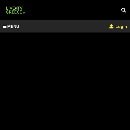
MENU
Login