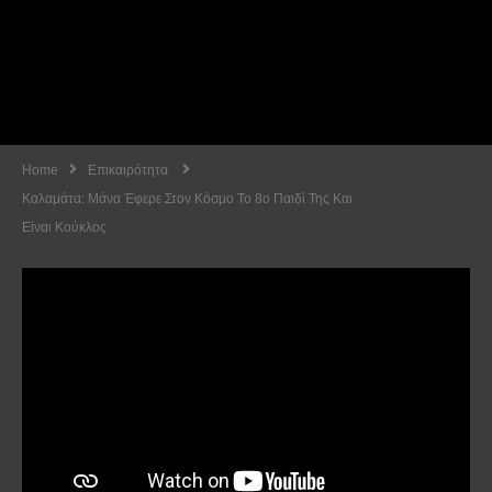
Home
Επικαιρότητα
Καλαμάτα: Μάνα Έφερε Στον Κόσμο Το 8ο Παιδί Της Και
Είναι Κούκλος