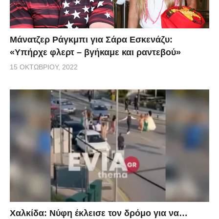
Μάνατζερ Ράγκμπι για Σάρα Εσκενάζυ:
«Υπήρχε φλερτ – βγήκαμε και ραντεβού»
15 ΟΚΤΩΒΡΊΟΥ, 2022
Χαλκίδα: Νύφη έκλεισε τον δρόμο για να…