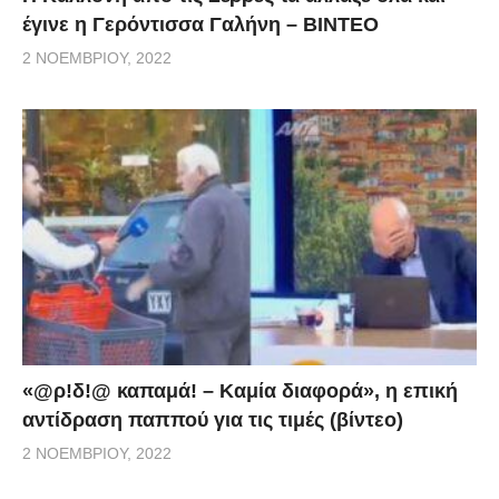
έγινε η Γερόντισσα Γαλήνη – ΒΙΝΤΕΟ
2 ΝΟΕΜΒΡΊΟΥ, 2022
«@ρ!δ!@ καπαμά! – Καμία διαφορά», η επική
αντίδραση παππού για τις τιμές (βίντεο)
2 ΝΟΕΜΒΡΊΟΥ, 2022