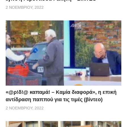
2 ΝΟΕΜΒΡΊΟΥ, 2022
«@ρ!δ!@ καπαμά! – Καμία διαφορά», η επική
αντίδραση παππού για τις τιμές (βίντεο)
2 ΝΟΕΜΒΡΊΟΥ, 2022