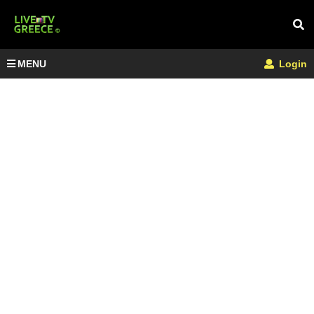
MENU
Login