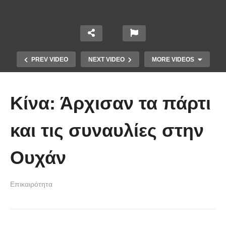
PREV VIDEO
NEXT VIDEO
MORE VIDEOS
Κίνα: Άρχισαν τα πάρτι
και τις συναυλίες στην
Το Βίντεο που έγινε viral από την
Ουχάν
πρώτη στιγμή και συγκίνησε το
Youtube: Αϊ Βασίλης μιλά στη
Επικαιρότητα
νοηματική με ένα μικρό κορίτσι