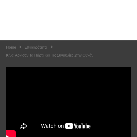
Home
Επικαιρότητα
Κίνα: Άρχισαν Τα Πάρτι Και Τις Συναυλίες Στην Ουχάν