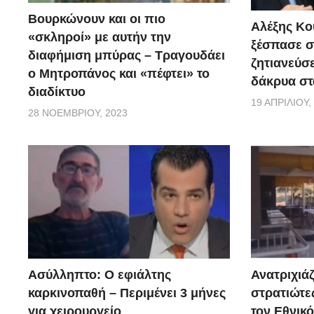
αναφέρει: «Σας δείχνουμε ζωντανά τα φαγητά που ε
Βουρκώνουν και οι πιο
Αλέξης Κού
συμπολίτες μας που χρειάζονται λίγη βοήθεια, και σα
«σκληροί» με αυτήν την
ξέσπασε σ
διαφήμιση μπύρας – Τραγουδάει
όπως τόσα χρόνια σας έχουμε αποδείξει!!!! Δεν υπά
ζητιανεύσε
ο Μητροπάνος και «πέφτει» το
ποιότητες ανθρώπων!!!! Υ.Γ. με ένα πιάτο φαΐ δεν έγι
δάκρυα στ
διαδίκτυο
19 ΑΠΡΙΛΊΟΥ,
28 ΝΟΕΜΒΡΊΟΥ, 2023
Ασύλληπτο: Ο εφιάλτης
Ανατριχιάζ
καρκινοπαθή – Περιμένει 3 μήνες
στρατιώτε
για χειρουργείο
τον Εθνικ