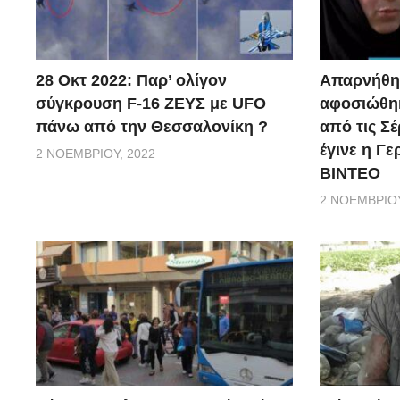
28 Οκτ 2022: Παρ’ ολίγον
Απαρνήθηκ
σύγκρουση F-16 ΖΕΥΣ με UFO
αφοσιώθηκ
πάνω από την Θεσσαλονίκη ?
από τις Σέ
έγινε η Γ
2 ΝΟΕΜΒΡΊΟΥ, 2022
ΒΙΝΤΕΟ
2 ΝΟΕΜΒΡΊΟΥ