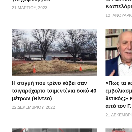
Καστελόρι
21 ΜΑΡΤΊΟΥ, 2023
12 ΙΑΝΟΥΑΡΊΟ
H στιγμή που τρένο κόβει σαν
«Πως τα κ
τσιγαρόχαρτο τσιμεντένια δοκό 40
εμβoλιασμέ
μέτρων (Βίντεο)
θετικός;»
από τον Γ
22 ΔΕΚΕΜΒΡΊΟΥ, 2022
21 ΔΕΚΕΜΒΡΊ