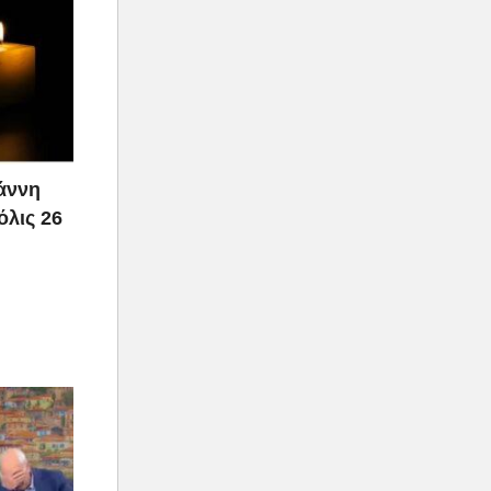
ιάννη
όλις 26