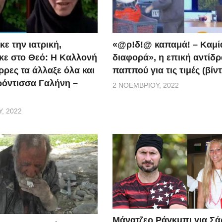
ε την ιατρική,
«@ρ!δ!@ καπαμά! – Καμί
ε στο Θεό: Η Καλλονή
διαφορά», η επική αντίδ
ρρες τα άλλαξε όλα και
παππού για τις τιμές (βίν
ερόντισσα Γαλήνη –
2 ΝΟΕΜΒΡΊΟΥ, 2022
, 2022
Μάνατζερ Ράγκμπι για Σ