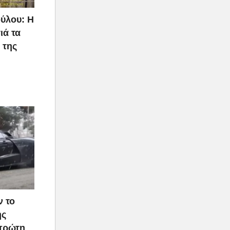
ύλου: Η
ποιότητα,
ιά τα
και δύο
 της
ν το
ής
 πρώτη