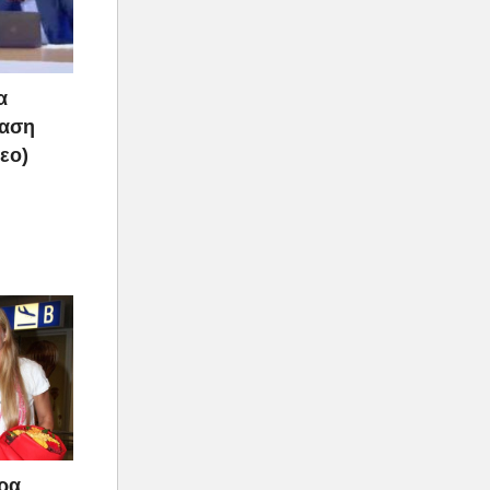
α
ραση
τεο)
άρα