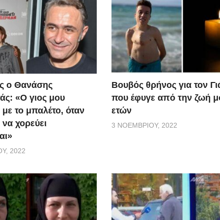
ς ο Θανάσης
Βουβός θρήνος για τον Γ
ς: «Ο γιος μου
που έφυγε από την ζωή μ
 με το μπαλέτο, όταν
ετών
 να χορεύει
3 ΝΟΕΜΒΡΊΟΥ, 2022
αι»
Υ, 2022