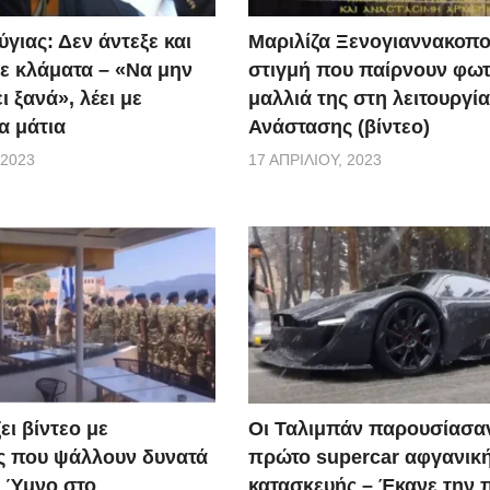
τοιμάζουμε κάθε πρωί για να διανέμουνε σε υπερήφανους
γιας: Δεν άντεξε και
Μαριλίζα Ξενογιαννακοπο
ς διαβεβαιώνουμε πως βάζουμε το ίδιο μεράκι και την ίδια 
ε κλάματα – «Να μην
στιγμή που παίρνουν φωτ
ρχουν λοιπόν δύο ποιότητες φαγητών, γιατί ΔΕΝ υπάρχουν 
ι ξανά», λέει με
μαλλιά της στη λειτουργία
νε κανείς φτωχότερος!!!!».
α μάτια
Ανάστασης (βίντεο)
 2023
17 ΑΠΡΙΛΊΟΥ, 2023
ει βίντεο με
Οι Ταλιμπάν παρουσίασα
ς που ψάλλουν δυνατά
πρώτο supercar αφγανικ
ό Ύμνο στο
κατασκευής – Έκανε την