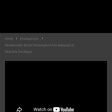
Home
Επικαιρότητα
Θεσσαλονίκη: Βίντεο Ντοκουμέντο Από Διάρρηξη Σε
Μεζονέτα Στη Θέρμη