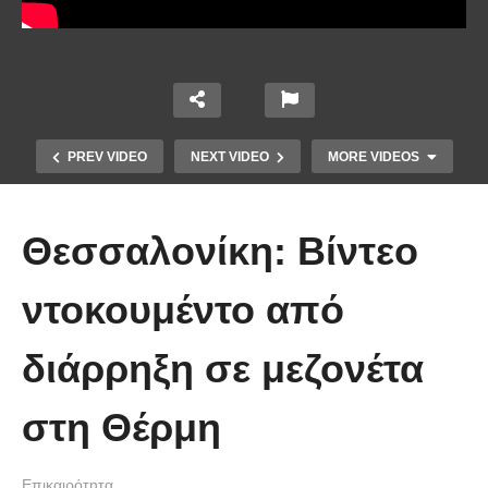
PREV VIDEO
NEXT VIDEO
MORE VIDEOS
Θεσσαλονίκη: Βίντεο
ντοκουμέντο από
Το Βίντεο που έγινε viral από την
διάρρηξη σε μεζονέτα
πρώτη στιγμή και συγκίνησε το
Youtube: Αϊ Βασίλης μιλά στη
στη Θέρμη
νοηματική με ένα μικρό κορίτσι
Επικαιρότητα