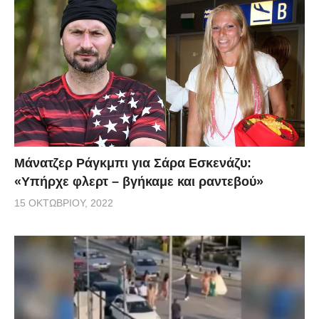
Μάνατζερ Ράγκμπι για Σάρα Εσκενάζυ:
«Υπήρχε φλερτ – βγήκαμε και ραντεβού»
15 ΟΚΤΩΒΡΊΟΥ, 2022