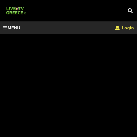
MENU
Login