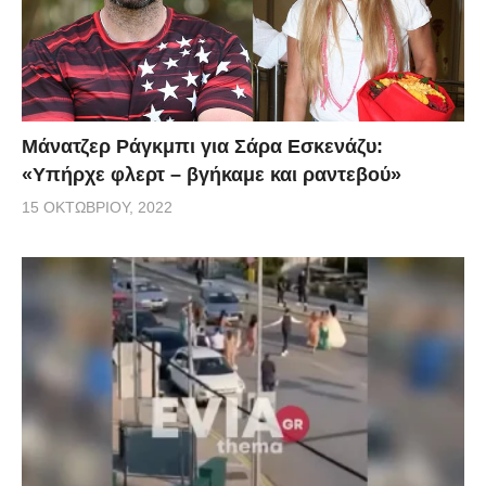
Μάνατζερ Ράγκμπι για Σάρα Εσκενάζυ:
«Υπήρχε φλερτ – βγήκαμε και ραντεβού»
15 ΟΚΤΩΒΡΊΟΥ, 2022