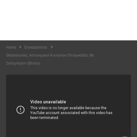
Home
Επικαιρότητα
Θεσσαλονίκη: Αστυνομικοί Κυνηγούν Πιτσιρικάδες Με
Σκέιτμπορντ (Βίντεο)