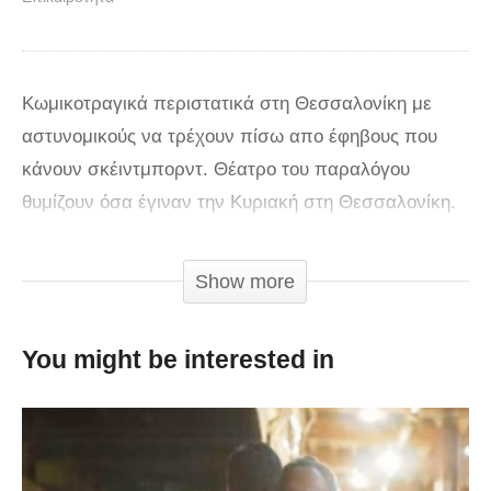
Κωμικοτραγικά περιστατικά στη Θεσσαλονίκη με
αστυνομικούς να τρέχουν πίσω απο έφηβους που
κάνουν σκέιντμπορντ. Θέατρο του παραλόγου
θυμίζουν όσα έγιναν την Κυριακή στη Θεσσαλονίκη.
Η αστυνομία άρχισε να κυνηγά πιτσιρικάδες που
έκαναν σκέιτμπορντ στην παραλία, στο άγαλμα του
Show more
Μεγάλου Αλεξάνδρου.
You might be interested in
Όπως φαίνεται και στο βίντεο, ο πρώτος που
ακινητοποιείται απο αστυνομικό φορά κανονικά τη
μάσκα του και οι εικόνες δημιουργούν έντονους
προβληματισμούς. Το περιστατικό εκτιλύχθηκε μόλις