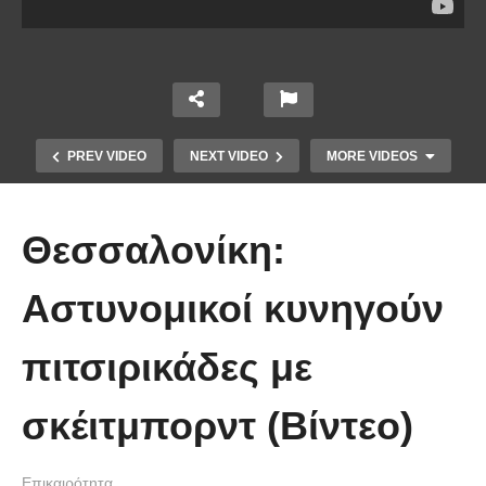
PREV VIDEO
NEXT VIDEO
MORE VIDEOS
Θεσσαλονίκη:
Αστυνομικοί κυνηγούν
Το Βίντεο που έγινε viral από την
πιτσιρικάδες με
πρώτη στιγμή και συγκίνησε το
Youtube: Αϊ Βασίλης μιλά στη
σκέιτμπορντ (Βίντεο)
νοηματική με ένα μικρό κορίτσι
Επικαιρότητα