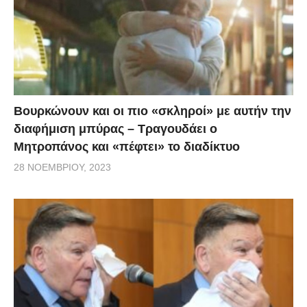
λίγες ώρες μετά τις σκηνές αστυνομικής αυθαιρεσίας
που εκτυλίχθηκαν στην Καρδίτσα όπου αστυνομικός
ακινητοποίησε και έριξε στο έδαφος νεαρή κατά τη
διάρκεια του ελέγχου για μάσκα.
Βουρκώνουν και οι πιο «σκληροί» με αυτήν την
διαφήμιση μπύρας – Τραγουδάει ο
Μητροπάνος και «πέφτει» το διαδίκτυο
28 ΝΟΕΜΒΡΊΟΥ, 2023