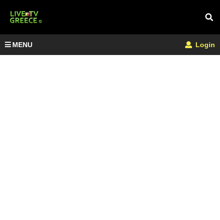
MENU
Login