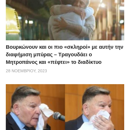
εσάς που έρχεστε εδώ και εμάς που ερχόμαστε για
να δουλέψουμε. Οπότε από σήμερα και δεν ξέρουμε
μέχρι πόσο καιρό, δεν θα έχουμε κοινό. Όλοι οι
άνθρωποι που ήρθαν να δουλέψουν εδώ θα κάνουν
το κοινό», είπε ο Νίκος Μουτσινάς.
Βουρκώνουν και οι πιο «σκληροί» με αυτήν την
διαφήμιση μπύρας – Τραγουδάει ο
Μητροπάνος και «πέφτει» το διαδίκτυο
28 ΝΟΕΜΒΡΊΟΥ, 2023