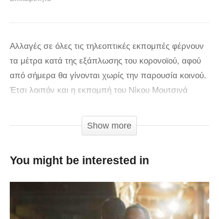
Αλλαγές σε όλες τις τηλεοπτικές εκπομπές φέρνουν
τα μέτρα κατά της εξάπλωσης του κορονοϊού, αφού
από σήμερα θα γίνονται χωρίς την παρουσία κοινού.
Έτσι λοιπόν και η εκπομπή του Νίκου Μουτσινά
«Καλό Μεσημεράκι» ξεκίνησε σήμερα χωρίς κοινό
και ο παρουσιαστής και ηθοποιός αναφέρθηκε σε
Show more
αυτό το γεγονός. «Καλησπέρα σε όλους.
You might be interested in
Τι κάνετε; Πως είστε; Είστε στα σπίτια σας ασφαλείς;
Εμείς όπως καταλαβαίνεται εκτός από την βλακεία
την αδιανόητη που μας δέρνει, καταλάβαμε και εμείς
με κάποιο τρόπο ότι πρέπει να προφυλάξουμε και