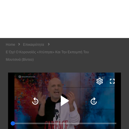
Home
Επικαιρότητα
Ε Όχι! Ο Κορονοϊός «χτύπησε» Και Την Εκπομπή Του
Μουτσινά (Βίντεο)