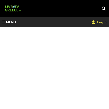
MENU
Login