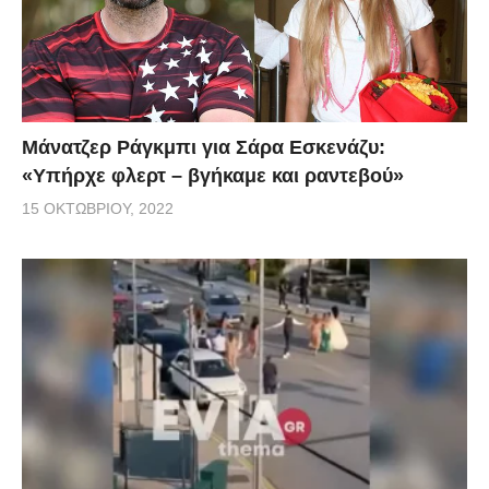
Μάνατζερ Ράγκμπι για Σάρα Εσκενάζυ:
«Υπήρχε φλερτ – βγήκαμε και ραντεβού»
15 ΟΚΤΩΒΡΊΟΥ, 2022