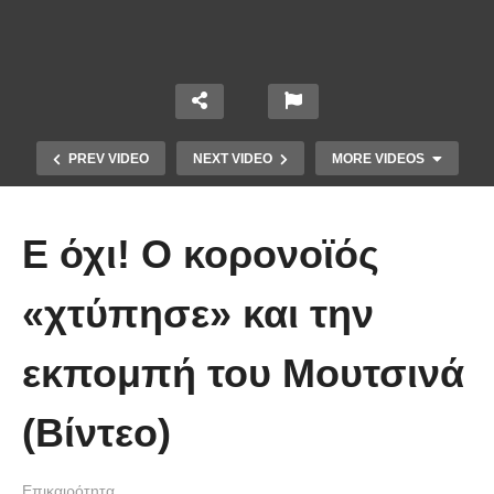
PREV VIDEO
NEXT VIDEO
MORE VIDEOS
Ε όχι! Ο κορονοϊός
«χτύπησε» και την
Το Βίντεο που έγινε viral από την
εκπομπή του Μουτσινά
πρώτη στιγμή και συγκίνησε το
Youtube: Αϊ Βασίλης μιλά στη
(Βίντεο)
νοηματική με ένα μικρό κορίτσι
Επικαιρότητα