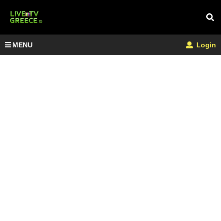
MENU
Login