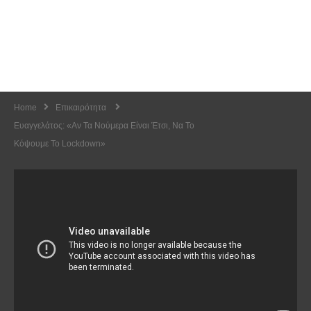
Home
Επικαιρότητα
Ευαγγελάτος: «Αν Τα Νούμερα Είναι Έτσι, Να Το
Κόψουμε Το Lockdown»