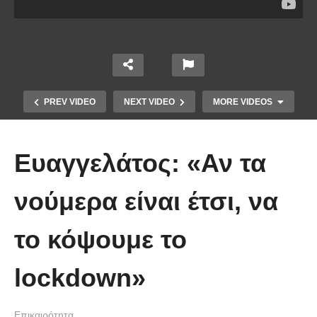
PREV VIDEO
NEXT VIDEO
MORE VIDEOS
Ευαγγελάτος: «Αν τα
νούμερα είναι έτσι, να
Το Βίντεο που έγινε viral από την
το κόψουμε το
πρώτη στιγμή και συγκίνησε το
Youtube: Αϊ Βασίλης μιλά στη
lockdown»
νοηματική με ένα μικρό κορίτσι
Επικαιρότητα