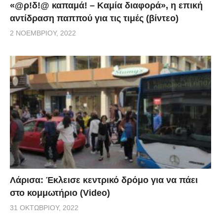
«@ρ!δ!@ καπαμά! – Καμία διαφορά», η επική
αντίδραση παππού για τις τιμές (βίντεο)
2 ΝΟΕΜΒΡΊΟΥ, 2022
Λάρισα: Έκλεισε κεντρικό δρόμο για να πάει
στο κομμωτήριο (Video)
31 ΟΚΤΩΒΡΊΟΥ, 2022