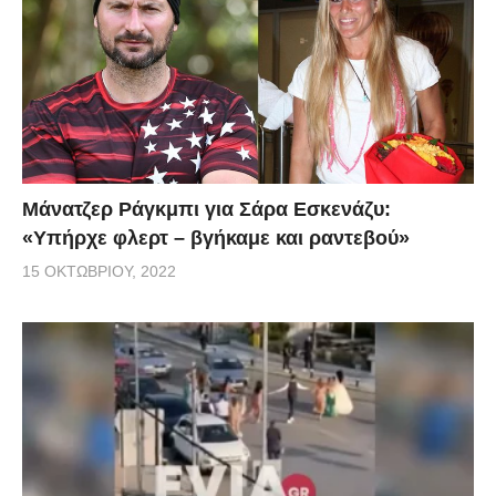
Μάνατζερ Ράγκμπι για Σάρα Εσκενάζυ:
«Υπήρχε φλερτ – βγήκαμε και ραντεβού»
15 ΟΚΤΩΒΡΊΟΥ, 2022