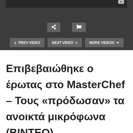
PREV VIDEO
NEXT VIDEO
MORE VIDEOS
Επιβεβαιώθηκε ο
έρωτας στο MasterChef
Το Βίντεο που έγινε viral από την
– Τους «πρόδωσαν» τα
πρώτη στιγμή και συγκίνησε το
Youtube: Αϊ Βασίλης μιλά στη
ανοικτά μικρόφωνα
νοηματική με ένα μικρό κορίτσι
(ΒΙΝΤΕΟ)