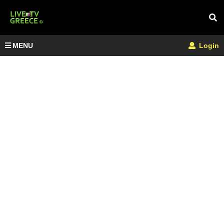
MENU
Login