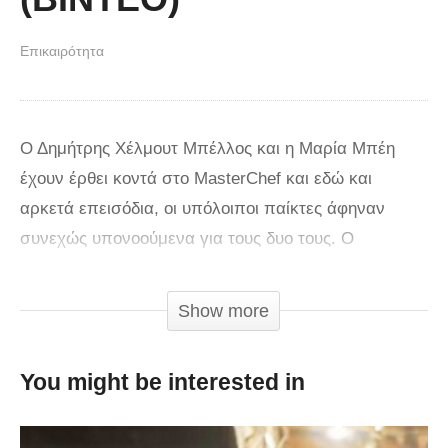
Επικαιρότητα
Ο Δημήτρης Χέλμουτ Μπέλλος και η Μαρία Μπέη
έχουν έρθει κοντά στο MasterChef και εδώ και
αρκετά επεισόδια, οι υπόλοιποι παίκτες άφηναν
συνεχώς υπονοούμενα για τους δυο τους. Ο
Δημήτρης και η Μαρία, όμως, δήλωναν στις κάμερες
πως δεν είναι ζευγάρι, αλλά δύο καλοί φίλοι.
Show more
Σήμερα, όμως, πριν την έναρξη της ομαδικής
You might be interested in
δοκιμασίας, ο Λεωνίδας Κουτσόπουλος άφησε και
αυτός υπονοούμενο, όταν αναφέρθηκε στο εκκλησάκι
που βρισκόταν στον ίδιο χώρο. Λίγο αργότερα, η