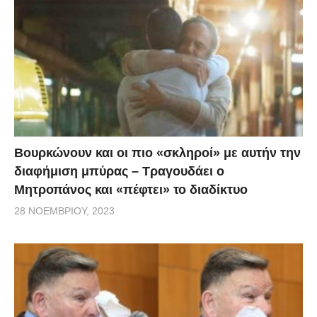
Μαρία Μπέη μιλούσε με την Κατερίνα Λένη για τον
Δημήτρη, όμως, ξέχασαν ότι τα μικρόφωνα και οι
κάμερες κατέγραφαν.
Βουρκώνουν και οι πιο «σκληροί» με αυτήν την
διαφήμιση μπύρας – Τραγουδάει ο
Μητροπάνος και «πέφτει» το διαδίκτυο
28 ΝΟΕΜΒΡΊΟΥ, 2023