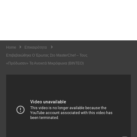
Home
Επικαιρότητα
Επιβεβαιώθηκε Ο Έρωτας Στο MasterChef – Τους
«πρόδωσαν» Τα Ανοικτά Μικρόφωνα (ΒΙΝΤΕΟ)