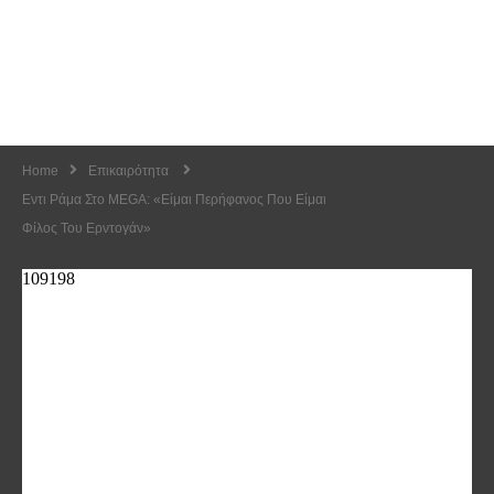
Home
Επικαιρότητα
Εντι Ράμα Στο MEGA: «Είμαι Περήφανος Που Είμαι
Φίλος Του Ερντογάν»