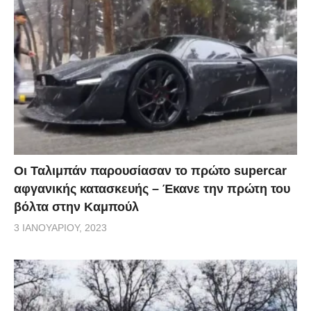
υποχρεώσεις του… Τα υπόλοιπα πρέπει να γίνουν
κατανοητά. Στα σύνορα Ελλάδας Αλβανίας επικρατεί
ένα ειδικό καθεστώς που επέβαλε η ελληνική
κυβέρνηση με βάση τις εισηγήσεις των ελληνικών
αρχών. Υπάρχει μια απόλυτα ελεγχόμενη η ροή
ανθρώπων, πολύ μικρότερη από την συνηθισμένη.
Δεν πιστεύω ότι υπάρχει κάποια συνέπεια εξαιτίας
αυτού. Εκτιμώ ότι αυτό το καθεστώς βοηθάει.
Οι Ταλιμπάν παρουσίασαν το πρώτο supercar
αφγανικής κατασκευής – Έκανε την πρώτη του
(Γ.Μ.): Να προχωρήσουμε στην συμφωνία μεταξύ
βόλτα στην Καμπούλ
Ελλάδα και Ιταλίας για την οριοθέτηση των
3 ΙΑΝΟΥΑΡΊΟΥ, 2023
θαλασσίων ζωνών. Πίσω στο 2009 υπήρξε μια
παρόμοια συμφωνία (με αυτή της Ιταλίας) μεταξύ
Αλβανίας και Ελλάδας για την ΑΟΖ. Ωστόσο, αυτή
δεν επικυρώθηκε εξαιτίας του Αλβανικού