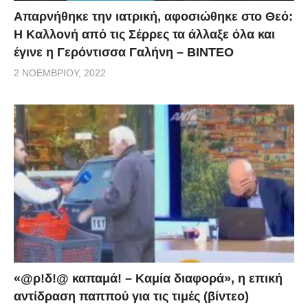
μας. Πρέπει να φτάσουμε σε συμφωνία και είμαι
Απαρνήθηκε την ιατρική, αφοσιώθηκε στο Θεό:
πεπεισμένος ότι θα βρούμε τη λύση.
Η Καλλονή από τις Σέρρες τα άλλαξε όλα και
έγινε η Γερόντισσα Γαλήνη – ΒΙΝΤΕΟ
Είχα πάντοτε την άποψη ότι δεν έπρεπε να
2 ΝΟΕΜΒΡΊΟΥ, 2022
επιτρέψουμε αυτό να γίνει βορά του ψεύτικου
πατριωτισμού και των ανόητων τρελών εθνικιστών
εδώ και εκεί, ενώ θα μπορούμε να επιτύχουμε μια
συμφωνία βασισμένη στη καλή πίστη θέτοντας το
ζήτημα σε ένα διεθνές δικαστήριο με ένα
αντικειμενικό αποτέλεσμα και να ζήσουμε όλοι
ειρηνικά από εκεί και έπειτα. Ήταν κάτι που
επανειλημμένα μοιράστηκα με τον πρωθυπουργό και
τον υπουργό εξωτερικών. Σε λίγες εβδομάδες θα
υποδεχτώ τον υπουργό εξωτερικών στην Αλβανία για
«@ρ!δ!@ καπαμά! – Καμία διαφορά», η επική
να συζητήσουμε για το θέμα αυτό και αμέσως μετά
αντίδραση παππού για τις τιμές (βίντεο)