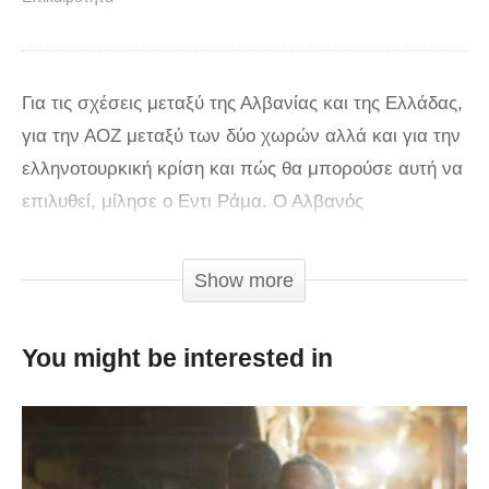
Για τις σχέσεις μεταξύ της Αλβανίας και της Ελλάδας,
για την ΑΟΖ μεταξύ των δύο χωρών αλλά και για την
ελληνοτουρκική κρίση και πώς θα μπορούσε αυτή να
επιλυθεί, μίλησε ο Εντι Ράμα. Ο Αλβανός
πρωθυπουργός σε αποκλειστική συνέντευξη που
παραχώρησε στο Mega και τον δημοσιογράφο Γιάννη
Show more
Μούτσο,
You might be interested in
εξηγεί γιατί η Αλβανία δεν αποδέχθηκε τη συμφωνία
που είχε κάνει το 2009 με την Ελλάδα για την ΑΟΖ
ενώ δεν αποδέχεται ότι καταπατώνται τα δικαιώματα
της ελληνικής μειονότητας στη Βόρεια Ήπειρο. Σε ό,τι