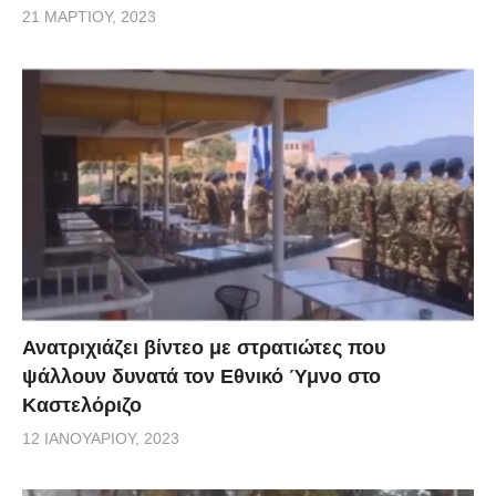
21 ΜΑΡΤΊΟΥ, 2023
τώρα όμως όλα είναι καλά, αλλά νιώθουμε βαθιά
λύπη για τις ανθρώπινες ζωές που χάθηκαν.
(Γ.Μ.): Σε ότι αφορά την πανδημία του κορωνοϊού,
υπήρξαν πολλοί Αλβανοί πολίτες οι οποίοι
ταξιδεύουν στην Ελλάδα καθημερινά και υπήρξαν
αρκετά κρούσματα εκείνων οι οποίοι ταξίδευαν για
να εργαστούν στην Ελλάδα. Υπάρχουν μέτρα που
έχετε λάβει ως χώρα για να αποτρέψετε αυτή την
παράνομη μετάβαση από την μια χώρα στην άλλη;
Ανατριχιάζει βίντεο με στρατιώτες που
ψάλλουν δυνατά τον Εθνικό Ύμνο στο
(Ε.Ρ.): Πώς να το αποτρέψεις; Είναι αδύνατον.
Καστελόριζο
Πρακτικά τα σύνορά μας είναι ανοιχτά εδώ και πολύ
12 ΙΑΝΟΥΑΡΊΟΥ, 2023
καιρό. Θεωρώ ότι είναι ζήτημα προσωπικής ευθύνης
και εφόσον το κράτος μπορεί να εκπληρώσει τις