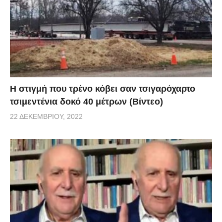
Συνταγματικού Δικαστηρίου. Ποια καθεστώς
επικρατούσε τότε και που βρισκόμαστε σήμερα;
(Ε.Ρ.): Μετά την συμφωνία, υπήρξαν ορισμένες
κοινωνικές ομάδες οι οποίες εξέφρασαν τον έντονο
προβληματισμό τους, υποστηρίζοντας ότι η
H στιγμή που τρένο κόβει σαν τσιγαρόχαρτο
συμφωνία δεν ήταν σωστή. Εκείνη την εποχή ήμουν
τσιμεντένια δοκό 40 μέτρων (Βίντεο)
επικεφαλής της αντιπολίτευσης και αποφασίσαμε να
22 ΔΕΚΕΜΒΡΊΟΥ, 2022
θέσουμε το ζήτημα στο συνταγματικό δικαστήριο,
αντί αυτό να γίνει θέμα πολιτικής αντιπαράθεσης,
όπως είθισται στα Βαλκάνια, όταν παρουσιάζεται η
ευκαιρία να συμπεριφερθεί κανείς «πατριωτικά»,
υπονομεύοντας με αυτόν τον τρόπο την έννοια του
πατριωτισμού. Το δικαστήριο αποφάσισε ότι η
συμφωνία δεν ήταν σωστή.