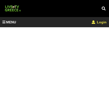
MENU
Login