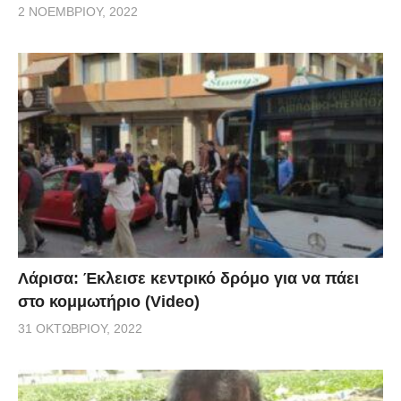
ελπίζω να υποδεχτώ και τον Έλληνα πρωθυπουργό.
2 ΝΟΕΜΒΡΊΟΥ, 2022
Ο ίδιος έχει επισκεφτεί την Αλβανία προτού αναλάβει
πολιτικά καθήκοντα και είναι η ώρα για εκείνον να
ξαναέρθει. Ο πατέρας του υπήρξε ο πρώτος
Έλληνας αξιωματούχος που επισκέφτηκε την χώρα
μα πριν ακόμη την πτώση του καθεστώτος. Τον
θυμάμαι. Ήταν πολύ ενδιαφέρουσα και σημαντική
επίσκεψη. Το μήλο κάτω από την μηλιά.
(Γ.Μ.): Προφανώς η Αλβανία έχει μια θετική και
οπτική του διεθνούς δικαίου της Θάλασσας και της
Λάρισα: Έκλεισε κεντρικό δρόμο για να πάει
σχετικής συνθήκης για τις ΑΟΖ. Ποια είναι η άποψη
στο κομμωτήριο (Video)
της Αλβανίας στο ζήτημα της ΑΟΖ μεταξύ Ελλάδας
31 ΟΚΤΩΒΡΊΟΥ, 2022
και Τουρκίας και της παρούσας κρίσης με το Oruc
Reis στην Ανατολική μεσόγειο;