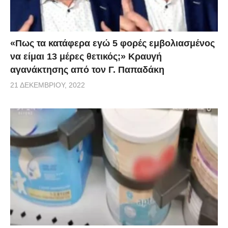
(Γ.Μ.): Για ποιους λόγους;
«Πως τα κατάφερα εγώ 5 φορές εμβoλιασμένος
(Ε.Ρ.): Το δικαστήριο αποφάνθηκε ότι η συμφωνία
να είμαι 13 μέρες θετικός;» Κραυγή
ήταν επιζήμια για τα εθνικά μας συμφέροντα. Από
αγανάκτησης από τον Γ. Παπαδάκη
τότε μπήκαμε στην φάση των διαφωνιών, και έπειτα
21 ΔΕΚΕΜΒΡΊΟΥ, 2022
του διαλόγου. Τώρα οφείλω να πω πως
εκπλήσσομαι θετικά από την ελληνική κυβέρνηση,
τον πρωθυπουργό κύριο Μητσοτάκη και τον υπουργό
εξωτερικών κύριο Δένδια, γιατί είναι εκπληκτικοί
άνθρωποι, με ανοιχτή καρδιά και με την θέληση να
προχωρήσουν, χωρίς κρυφή ατζέντα και την
φιλοδοξία να φέρουν τις σχέσεις των χωρών στο ίδιο
επίπεδο των σχέσεων των λαών, οι οποίες είναι
εξαιρετικές. Θα ήμουν ευτυχής αν δεν κόβατε αυτό το