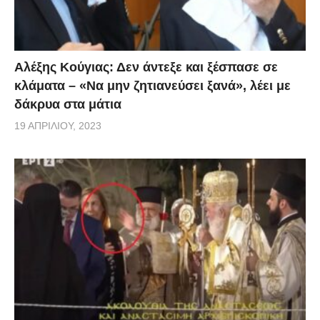
Διαβάστε ολόκληρη τη συνέντευξη του Έντι Ράμα στο
MEGA:
Αλέξης Κούγιας: Δεν άντεξε και ξέσπασε σε
κλάματα – «Να μην ζητιανεύσει ξανά», λέει με
Γιάννης Μούτσος (Γ.Μ.): Κύριε Πρωθυπουργέ αρχικά
δάκρυα στα μάτια
να σας ευχαριστήσω και να σας καλωσορίσω στο
19 ΑΠΡΙΛΊΟΥ, 2023
MEGA και στην Αθήνα
Εντι Ράμα (Ε.Ρ.): Ευχαριστώ… είναι ευχαρίστησή
μου…
(Γ.Μ.): Ένα από τα μείζονα ζητήματα είναι η
πανδημία του κορωνοϊού, την οποία όλοι μας
κληθήκαμε να αντιμετωπίσουμε. Η Αλβανία -μια
γείτονα χώρα- επίσης χρειάστηκε να αντιμετωπίσει