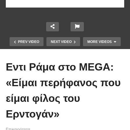
PREV VIDEO
NEXT VIDEO
MORE VIDEOS
Εντι Ράμα στο MEGA:
«Είμαι περήφανος που
Το Βίντεο που έγινε viral από την
είμαι φίλος του
πρώτη στιγμή και συγκίνησε το
Youtube: Αϊ Βασίλης μιλά στη
Ερντογάν»
νοηματική με ένα μικρό κορίτσι
Επικαιρότητα