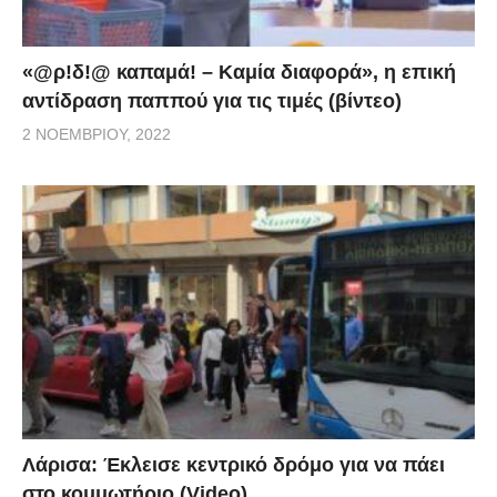
«@ρ!δ!@ καπαμά! – Καμία διαφορά», η επική
αντίδραση παππού για τις τιμές (βίντεο)
2 ΝΟΕΜΒΡΊΟΥ, 2022
Λάρισα: Έκλεισε κεντρικό δρόμο για να πάει
στο κομμωτήριο (Video)