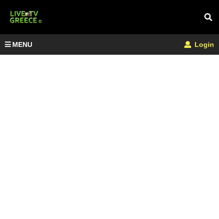
MENU
Login