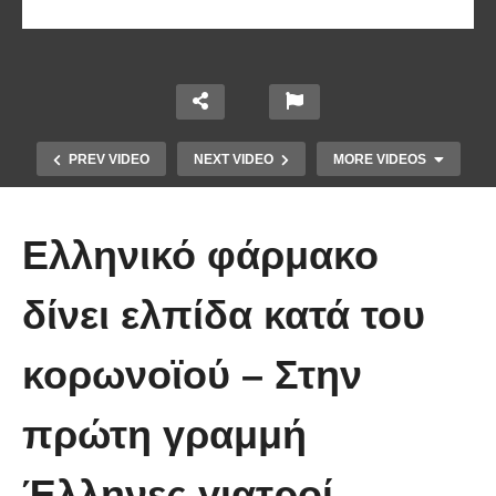
PREV VIDEO
NEXT VIDEO
MORE VIDEOS
Ελληνικό φάρμακο
δίνει ελπίδα κατά του
Το Βίντεο που έγινε viral από την
κορωνοϊού – Στην
πρώτη στιγμή και συγκίνησε το
Youtube: Αϊ Βασίλης μιλά στη
πρώτη γραμμή
νοηματική με ένα μικρό κορίτσι
Έλληνες γιατροί