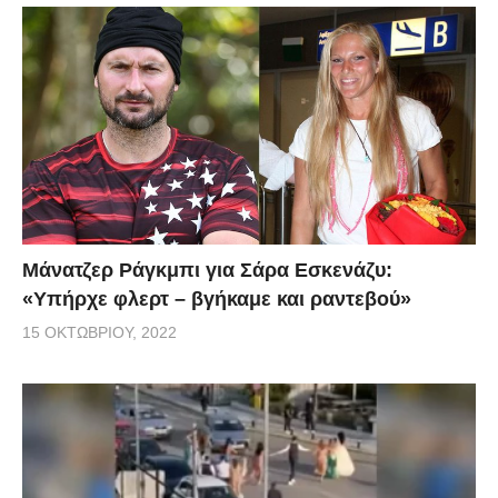
Μάνατζερ Ράγκμπι για Σάρα Εσκενάζυ:
«Υπήρχε φλερτ – βγήκαμε και ραντεβού»
15 ΟΚΤΩΒΡΊΟΥ, 2022