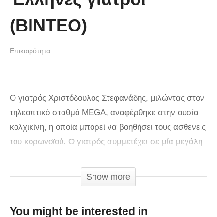
(ΒΙΝΤΕΟ)
Επικαιρότητα
Ο γιατρός Χριστόδουλος Στεφανάδης, μιλώντας στον
τηλεοπτικό σταθμό MEGA, αναφέρθηκε στην ουσία
κολχικίνη, η οποία μπορεί να βοηθήσει τους ασθενείς
του κορωνοϊού. Ο γιατρός συμμετέχει σε μία μεγάλη
ομάδα γιατρών, στην οποία ανήκουν όλοι οι
διακρεκριμένοι λοιμωξιολόγοι. Ως εκ τούτου, ερευνά
Show more
την επίδραση της συγκεκριμένης ουσίας. Όπως
ανέφερε ο ίδιος, υπάρχουν ισχυρές ενδείξεις ότι η
You might be interested in
κολχικίνη μπορεί να είναι ευεργετική στους