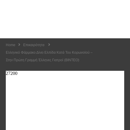
Home
Επικαιρότητα
Ελληνικό Φάρμακο Δίνει Ελπίδα Κατά Του Κορωνοϊού –
Στην Πρώτη Γραμμή Έλληνες Γιατροί (ΒΙΝΤΕΟ)