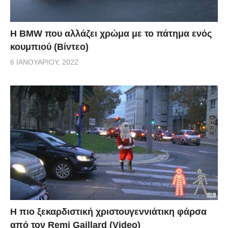
Η BMW που αλλάζει χρώμα με το πάτημα ενός
κουμπιού (Βίντεο)
6 ΙΑΝΟΥΑΡΊΟΥ, 2022
Η πιο ξεκαρδιστική χριστουγεννιάτικη φάρσα
από τον Remi Gaillard (Video)