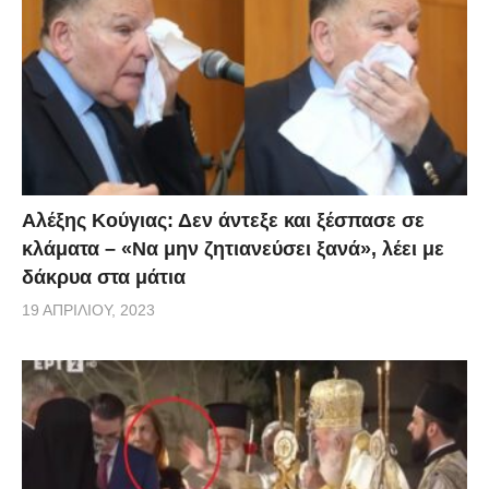
νοσήματα και η διάγνωση ενδέχεται να γίνει μετά
θάνατον. Η πορεία του ιού -δεδομένων των
συνθηκών- θεωρείται ικανοποιητική.
Αλέξης Κούγιας: Δεν άντεξε και ξέσπασε σε
κλάματα – «Να μην ζητιανεύσει ξανά», λέει με
δάκρυα στα μάτια
19 ΑΠΡΙΛΊΟΥ, 2023